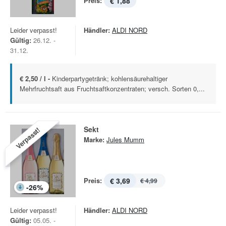
Preis:
€ 1,88
Leider verpasst!
Händler:
ALDI NORD
Gültig:
26.12. -
31.12.
€ 2,50 / l -
Kinderpartygetränk; kohlensäurehaltiger
Mehrfruchtsaft aus Fruchtsaftkonzentraten; versch. Sorten 0,...
Sekt
Verpasst!
Marke:
Jules Mumm
Preis:
€ 3,69
€ 4,99
-
26
%
Leider verpasst!
Händler:
ALDI NORD
Gültig:
05.05. -