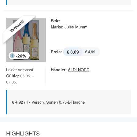
Sekt
Verpasst!
Marke:
Jules Mumm
Preis:
€ 3,69
€ 4,99
-
26
%
Leider verpasst!
Händler:
ALDI NORD
Gültig:
05.05. -
07.05.
€ 4,92 / l -
Versch. Sorten 0,75-L-Flasche
HIGHLIGHTS