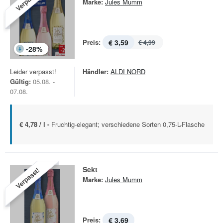
Verpasst!
Marke:
Jules Mumm
Preis:
€ 3,59
€ 4,99
-
28
%
Leider verpasst!
Händler:
ALDI NORD
Gültig:
05.08. -
07.08.
€ 4,78 / l -
Fruchtig-elegant; verschiedene Sorten 0,75-L-Flasche
Sekt
Verpasst!
Marke:
Jules Mumm
Preis:
€ 3,69