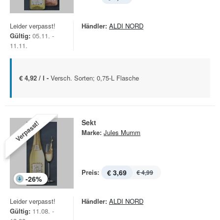
Leider verpasst!
Händler:
ALDI NORD
Gültig:
05.11. -
11.11.
€ 4,92 / l -
Versch. Sorten; 0,75-L Flasche
Sekt
Verpasst!
Marke:
Jules Mumm
Preis:
€ 3,69
€ 4,99
-
26
%
Leider verpasst!
Händler:
ALDI NORD
Gültig:
11.08. -