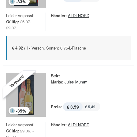
-
33
%
Leider verpasst!
Händler:
ALDI NORD
Gültig:
26.07. -
29.07.
€ 4,92 / l -
Versch. Sorten; 0,75-L-Flasche
Sekt
Verpasst!
Marke:
Jules Mumm
Preis:
€ 3,59
€ 5,49
-
35
%
Leider verpasst!
Händler:
ALDI NORD
Gültig:
29.06. -
05.07.