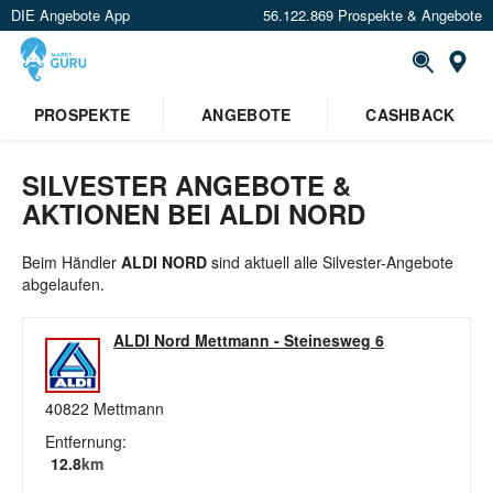
DIE Angebote App
56.122.869 Prospekte & Angebote
St
×
PROSPEKTE
ANGEBOTE
CASHBACK
Verrate uns deinen Standort um
Angebote in deiner Nähe
zu
sehen.
SILVESTER ANGEBOTE &
AKTIONEN BEI ALDI NORD
Standort festlegen
Beim Händler
ALDI NORD
sind aktuell alle Silvester-Angebote
abgelaufen.
ALDI Nord Mettmann
-
Steinesweg 6
40822
Mettmann
Entfernung:
12.8
km