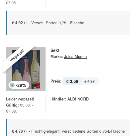
07.05.
€ 4,92 / l -
Versch. Sorten 0,75-L-Flasche
Sekt
Verpasst!
Marke:
Jules Mumm
Preis:
€ 3,59
€ 4,99
-
28
%
Leider verpasst!
Händler:
ALDI NORD
Gültig:
05.08. -
07.08.
€ 4,78 / l -
Fruchtig-elegant; verschiedene Sorten 0,75-L-Flasche