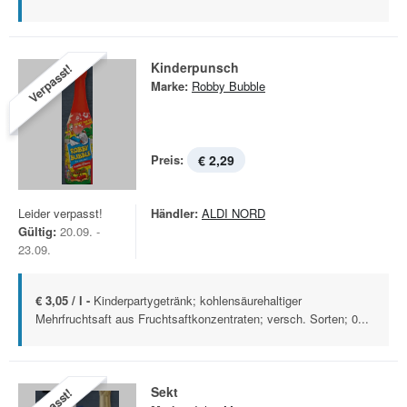
Kinderpunsch
Verpasst!
Marke:
Robby Bubble
Preis:
€ 2,29
Leider verpasst!
Händler:
ALDI NORD
Gültig:
20.09. -
23.09.
€ 3,05 / l -
Kinderpartygetränk; kohlensäurehaltiger
Mehrfruchtsaft aus Fruchtsaftkonzentraten; versch. Sorten; 0...
Sekt