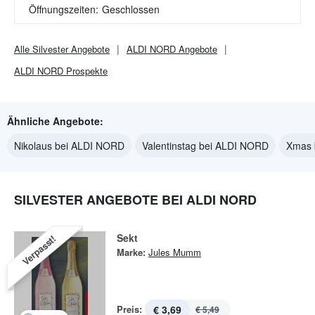
Öffnungszeiten:
Geschlossen
Alle
Silvester
Angebote
ALDI NORD
Angebote
ALDI NORD
Prospekte
Ähnliche Angebote:
Nikolaus bei ALDI NORD
Valentinstag bei ALDI NORD
Xmas 
SILVESTER ANGEBOTE BEI ALDI NORD
Sekt
Verpasst!
Marke:
Jules Mumm
Preis:
€ 3,69
€ 5,49