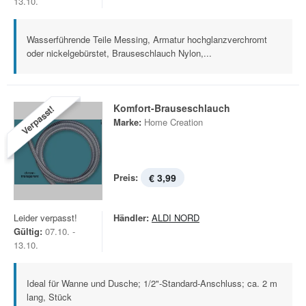
13.10.
Wasserführende Teile Messing, Armatur hochglanzverchromt
oder nickelgebürstet, Brauseschlauch Nylon,...
Komfort-Brauseschlauch
Verpasst!
Marke:
Home Creation
Preis:
€ 3,99
Leider verpasst!
Händler:
ALDI NORD
Gültig:
07.10. -
13.10.
Ideal für Wanne und Dusche; 1/2"-Standard-Anschluss; ca. 2 m
lang, Stück