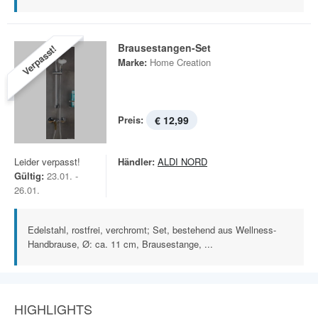
Brausestangen-Set
Verpasst!
Marke:
Home Creation
Preis:
€ 12,99
Leider verpasst!
Händler:
ALDI NORD
Gültig:
23.01. -
26.01.
Edelstahl, rostfrei, verchromt; Set, bestehend aus Wellness-
Handbrause, Ø: ca. 11 cm, Brausestange, ...
HIGHLIGHTS