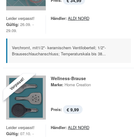
Preis:
€ 34,99
Leider verpasst!
Händler:
ALDI NORD
Gültig:
26.09. -
29.09.
Verchromt, mit1/2"- keramischem Ventiloberteil; 1/2"-
Brauseschlauchanschluss; Temperaturskala bis 38...
Wellness-Brause
Verpasst!
Marke:
Home Creation
Preis:
€ 9,99
Leider verpasst!
Händler:
ALDI NORD
Gültig:
07.10. -