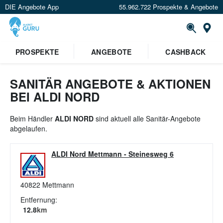
DIE Angebote App
55.962.722 Prospekte & Angebote
St
×
PROSPEKTE
ANGEBOTE
CASHBACK
Verrate uns deinen Standort um
Angebote in deiner Nähe
zu
sehen.
SANITÄR ANGEBOTE & AKTIONEN
BEI ALDI NORD
Standort festlegen
Beim Händler
ALDI NORD
sind aktuell alle Sanitär-Angebote
abgelaufen.
ALDI Nord Mettmann
-
Steinesweg 6
40822
Mettmann
Entfernung:
12.8
km