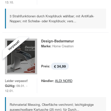
13.10.
3 Strahlfunktionen durch Knopfdruck wählbar; mit AntiKalk-
Noppen; mit Schiebe- oder Knopfdruck; vers...
Design-Badarmatur
Verpasst!
Marke:
Home Creation
Preis:
€ 34,99
Leider verpasst!
Händler:
ALDI NORD
Gültig:
09.01. -
12.01.
Rohmaterial Messing, Oberfläche verchromt; leichtgängige
auswechselbare Kartusche (25 mm); für Durch...