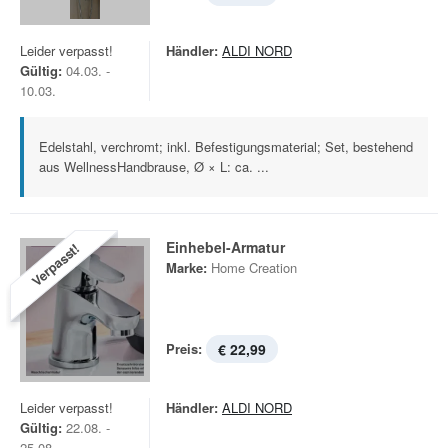
Leider verpasst!
Händler:
ALDI NORD
Gültig:
04.03. -
10.03.
Edelstahl, verchromt; inkl. Befestigungsmaterial; Set, bestehend
aus WellnessHandbrause, Ø × L: ca. ...
Einhebel-Armatur
Verpasst!
Marke:
Home Creation
Preis:
€ 22,99
Leider verpasst!
Händler:
ALDI NORD
Gültig:
22.08. -
25.08.