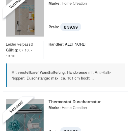
Verpasst!
Marke:
Home Creation
Preis:
€ 39,99
Leider verpasst!
Händler:
ALDI NORD
Gültig:
07.10. -
13.10.
Mit verstellbarer Wandhalterung; Handbrause mit Anti-Kalk-
Noppen; Duschstange: max. ca. 101 cm hoch;...
Thermostat Duscharmatur
Verpasst!
Marke:
Home Creation