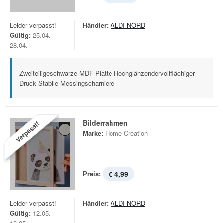
Leider verpasst!
Händler:
ALDI NORD
Gültig:
25.04. -
28.04.
Zweiteiligeschwarze MDF-Platte Hochglänzendervollflächiger
Druck Stabile Messingscharniere
Bilderrahmen
Verpasst!
Marke:
Home Creation
Preis:
€ 4,99
Leider verpasst!
Händler:
ALDI NORD
Gültig:
12.05. -
18.05.