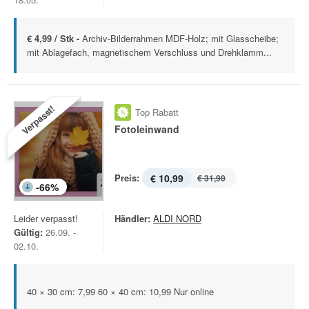
€ 4,99 / Stk -
Archiv-Bilderrahmen MDF-Holz; mit Glasscheibe;
mit Ablagefach, magnetischem Verschluss und Drehklamm...
Verpasst!
Top Rabatt
Fotoleinwand
Preis:
€ 10,99
€ 31,90
-
66
%
Leider verpasst!
Händler:
ALDI NORD
Gültig:
26.09. -
02.10.
40 × 30 cm: 7,99 60 × 40 cm: 10,99 Nur online