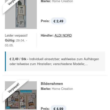
Verpasst!
Marke:
Home Creation
Preis:
€ 2,49
Leider verpasst!
Händler:
ALDI NORD
Gültig:
29.04. -
03.05.
€ 2,49 / Stk -
Individuell einsetzbar; wahlweise zum Aufhängen
oder teilweise zum Hinstellen; verschiedene Modelle;...
Bilderrahmen
Verpasst!
Marke:
Home Creation
Preis:
€ 4,99