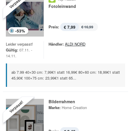
Verpasst!
Fotoleinwand
Preis:
€ 7,99
€ 16,99
-
53
%
Leider verpasst!
Händler:
ALDI NORD
Gültig:
07.11. -
14.11.
ab 7.99 40×30 cm: 7,99€1 statt 16,99€ 80×60 cm: 18,99€1 statt
45,90€ 100×75 cm: 23,99€1 statt 65...
Bilderrahmen
Verpasst!
Marke:
Home Creation