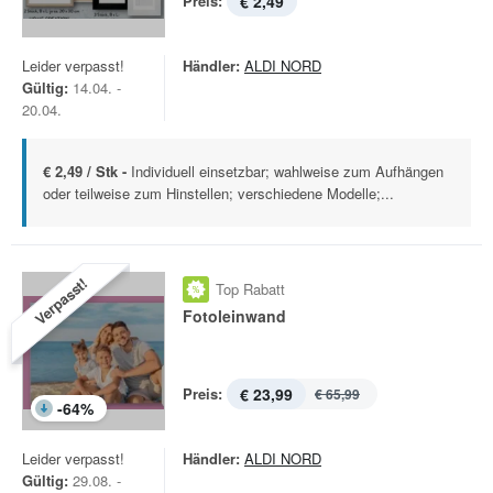
Preis:
€ 2,49
Leider verpasst!
Händler:
ALDI NORD
Gültig:
14.04. -
20.04.
€ 2,49 / Stk -
Individuell einsetzbar; wahlweise zum Aufhängen
oder teilweise zum Hinstellen; verschiedene Modelle;...
Verpasst!
Top Rabatt
Fotoleinwand
Preis:
€ 23,99
€ 65,99
-
64
%
Leider verpasst!
Händler:
ALDI NORD
Gültig:
29.08. -