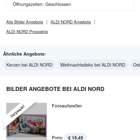
Öffnungszeiten:
Geschlossen
Alle
Bilder
Angebote
ALDI NORD
Angebote
ALDI NORD
Prospekte
Ähnliche Angebote:
Kerzen bei ALDI NORD
Weihnachtsdeko bei ALDI NORD
Os
BILDER ANGEBOTE BEI ALDI NORD
Fotoaufsteller
Verpasst!
Preis:
€ 15,45