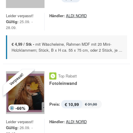
Leider verpasst!
Händler:
ALDI NORD
Gültig:
25.09. -
28.09.
€ 4,99 / Stk -
mit Wäscheleine, Rahmen MDF mit 20 Mini-
Holzklammern; Stück, B x H ca. 55 x 75 cm, oder 2 Stück, je ...
Verpasst!
Top Rabatt
Fotoleinwand
Preis:
€ 10,99
€ 31,90
-
66
%
Leider verpasst!
Händler:
ALDI NORD
Gültig:
26.09. -