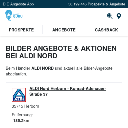
DIE Angebote App
56.199.446 Prospekte & Angebote
St
×
PROSPEKTE
ANGEBOTE
CASHBACK
Verrate uns deinen Standort um
Angebote in deiner Nähe
zu
sehen.
BILDER ANGEBOTE & AKTIONEN
BEI ALDI NORD
Standort festlegen
Beim Händler
ALDI NORD
sind aktuell alle Bilder-Angebote
abgelaufen.
ALDI Nord Herborn
-
Konrad-Adenauer-
Straße 37
35745
Herborn
Entfernung:
185.2
km