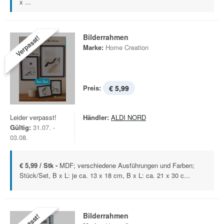
x ...
Bilderrahmen
Verpasst!
Marke:
Home Creation
Preis:
€ 5,99
Leider verpasst!
Händler:
ALDI NORD
Gültig:
31.07. -
03.08.
€ 5,99 / Stk -
MDF; verschiedene Ausführungen und Farben;
Stück/Set, B x L: je ca. 13 x 18 cm, B x L: ca. 21 x 30 c...
Bilderrahmen