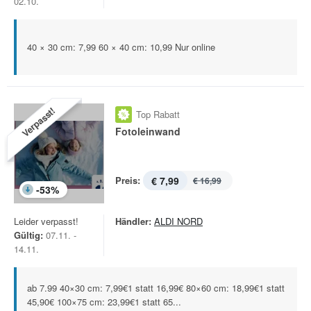
02.10.
40 × 30 cm: 7,99 60 × 40 cm: 10,99 Nur online
Verpasst!
Top Rabatt
Fotoleinwand
Preis:
€ 7,99
€ 16,99
-
53
%
Leider verpasst!
Händler:
ALDI NORD
Gültig:
07.11. -
14.11.
ab 7.99 40×30 cm: 7,99€1 statt 16,99€ 80×60 cm: 18,99€1 statt
45,90€ 100×75 cm: 23,99€1 statt 65...