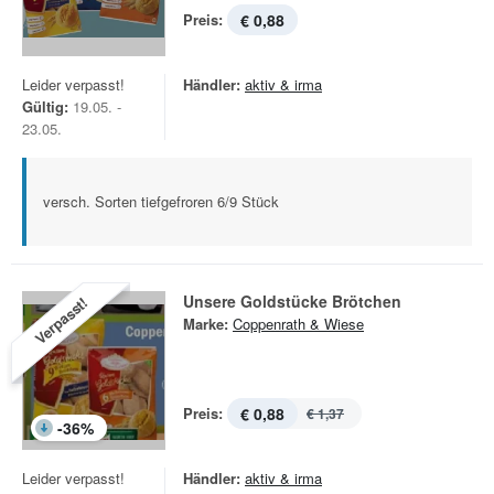
Preis:
€ 0,88
Leider verpasst!
Händler:
aktiv & irma
Gültig:
19.05. -
23.05.
versch. Sorten tiefgefroren 6/9 Stück
Unsere Goldstücke Brötchen
Verpasst!
Marke:
Coppenrath & Wiese
Preis:
€ 0,88
€ 1,37
-
36
%
Leider verpasst!
Händler:
aktiv & irma