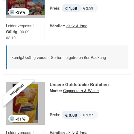
Preis:
€ 1,59
€ 2,59
-
39
%
Leider verpasst!
Händler:
aktiv & irma
Gültig:
30.09. -
02.10.
kernig&kräftig versch. Sorten tiefgefroren 6er Packung
Unsere Goldstücke Brötchen
Verpasst!
Marke:
Coppenrath & Wiese
Preis:
€ 0,88
€ 1,27
-
31
%
Leider verpasst!
Händler:
aktiv & irma