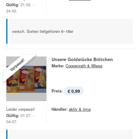
Gültig:
21.02. -
24.02.
versch. Sorten tiefgefroren 6–18er
Unsere Goldstücke Brötchen
Verpasst!
Marke:
Coppenrath & Wiese
Preis:
€ 0,99
Leider verpasst!
Händler:
aktiv & irma
Gültig:
01.07. -
04.07.