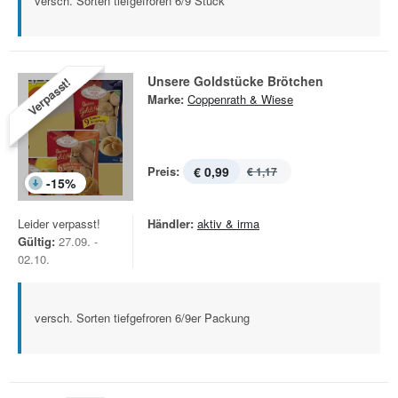
versch. Sorten tiefgefroren 6/9 Stück
Unsere Goldstücke Brötchen
Verpasst!
Marke:
Coppenrath & Wiese
Preis:
€ 0,99
€ 1,17
-
15
%
Leider verpasst!
Händler:
aktiv & irma
Gültig:
27.09. -
02.10.
versch. Sorten tiefgefroren 6/9er Packung