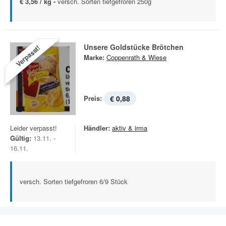
€ 3,56 / kg -
versch. Sorten tiefgefroren 250g
Unsere Goldstücke Brötchen
Verpasst!
Marke:
Coppenrath & Wiese
Preis:
€ 0,88
Leider verpasst!
Händler:
aktiv & irma
Gültig:
13.11. -
16.11.
versch. Sorten tiefgefroren 6/9 Stück