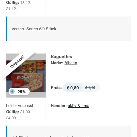
Gültig:
18.12. -
21.12.
versch. Sorten 6/9 Stück
Baguettes
Verpasst!
Marke:
Alberto
Preis:
€ 0,89
€ 1,19
-
25
%
Leider verpasst!
Händler:
aktiv & irma
Gültig:
21.03. -
24.03.