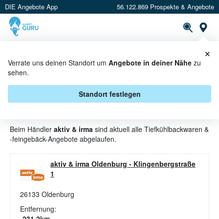
DIE Angebote App
56.122.869 Prospekte & Angebote
St
×
PROSPEKTE
ANGEBOTE
CASHBACK
Verrate uns deinen Standort um
Angebote in deiner Nähe
zu
sehen.
TIEFKÜHLBACKWAREN & -
FEINGEBÄCK ANGEBOTE &
Standort festlegen
AKTIONEN BEI AKTIV & IRMA
Beim Händler
aktiv & irma
sind aktuell alle Tiefkühlbackwaren &
-feingebäck-Angebote abgelaufen.
aktiv & irma Oldenburg
-
Klingenbergstraße
1
26133
Oldenburg
Entfernung:
231.2
km