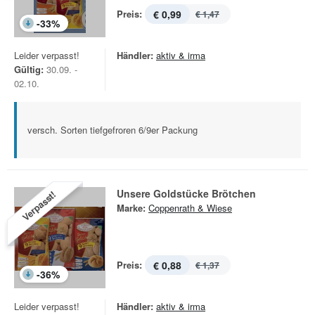
Preis:
€ 0,99
€ 1,47
-
33
%
Leider verpasst!
Händler:
aktiv & irma
Gültig:
30.09. -
02.10.
versch. Sorten tiefgefroren 6/9er Packung
Unsere Goldstücke Brötchen
Verpasst!
Marke:
Coppenrath & Wiese
Preis:
€ 0,88
€ 1,37
-
36
%
Leider verpasst!
Händler:
aktiv & irma