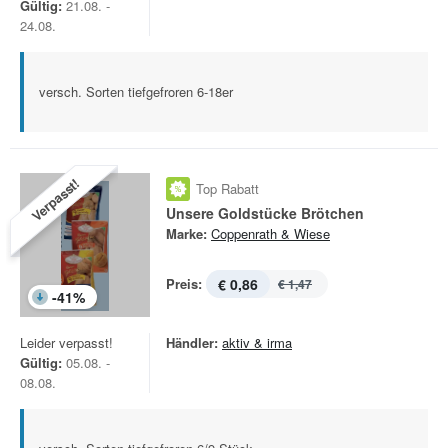
Gültig:
21.08. -
24.08.
versch. Sorten tiefgefroren 6-18er
Verpasst!
Top Rabatt
Unsere Goldstücke Brötchen
Marke:
Coppenrath & Wiese
Preis:
€ 0,86
€ 1,47
-
41
%
Leider verpasst!
Händler:
aktiv & irma
Gültig:
05.08. -
08.08.