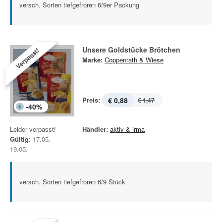
versch. Sorten tiefgefroren 6/9er Packung
Unsere Goldstücke Brötchen
Verpasst!
Marke:
Coppenrath & Wiese
Preis:
€ 0,88
€ 1,47
-
40
%
Leider verpasst!
Händler:
aktiv & irma
Gültig:
17.05. -
19.05.
versch. Sorten tiefgefroren 6/9 Stück