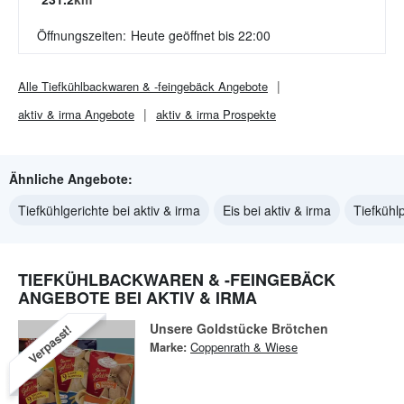
Öffnungszeiten:
Heute geöffnet bis 22:00
Alle
Tiefkühlbackwaren & -feingebäck
Angebote
aktiv & irma
Angebote
aktiv & irma
Prospekte
Ähnliche Angebote:
Tiefkühlgerichte bei aktiv & irma
Eis bei aktiv & irma
Tiefkühl
TIEFKÜHLBACKWAREN & -FEINGEBÄCK
ANGEBOTE BEI AKTIV & IRMA
Unsere Goldstücke Brötchen
Verpasst!
Marke:
Coppenrath & Wiese