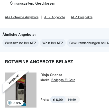
Öffnungszeiten:
Geschlossen
Alle
Rotweine
Angebote
AEZ
Angebote
AEZ
Prospekte
Ähnliche Angebote:
Weissweine bei AEZ
Wein bei AEZ
Gewürzmischungen bei 
ROTWEINE ANGEBOTE BEI AEZ
Rioja Crianza
Verpasst!
Marke:
Bodegas El Coto
Preis:
€ 6,99
€ 8,49
-
18
%