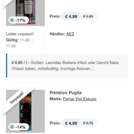
Preis:
€ 4,99
€ 5,99
-
17
%
Leider verpasst!
Händler:
AEZ
Gültig:
11.02. -
17.02.
€ 6,65 / l -
Sizilien, Leonidas Barbera d‘Asti oder Cecchi Natio
Chianti Italien, mittelkräftig, fruchtige Aromen...
Primitivo Puglia
Verpasst!
Marke:
Femar Vini Epicuro
Preis:
€ 4,99
€ 5,79
-
14
%