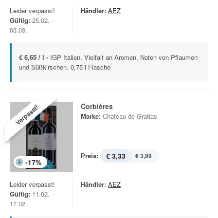
Leider verpasst!
Händler:
AEZ
Gültig:
25.02. -
03.03.
€ 6,65 / l -
IGP Italien, Vielfalt an Aromen, Noten von Pflaumen
und Süßkirschen. 0,75 l Flasche
Corbières
Verpasst!
Marke:
Chateau de Gratias
Preis:
€ 3,33
€ 3,99
-
17
%
Leider verpasst!
Händler:
AEZ
Gültig:
11.02. -
17.02.