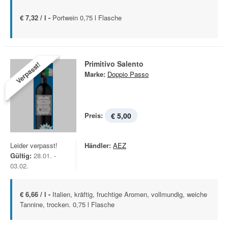
€ 7,32 / l -
Portwein 0,75 l Flasche
Primitivo Salento
Verpasst!
Marke:
Doppio Passo
Preis:
€ 5,00
Leider verpasst!
Händler:
AEZ
Gültig:
28.01. -
03.02.
€ 6,66 / l -
Italien, kräftig, fruchtige Aromen, vollmundig, weiche
Tannine, trocken. 0,75 l Flasche