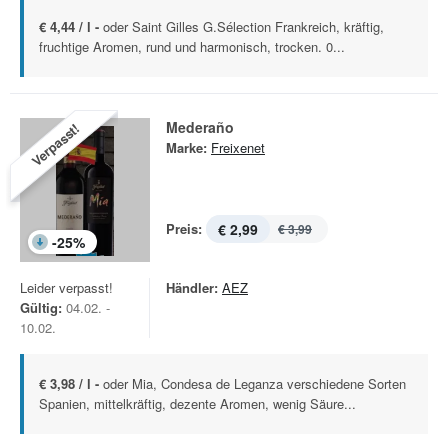
€ 4,44 / l -
oder Saint Gilles G.Sélection Frankreich, kräftig,
fruchtige Aromen, rund und harmonisch, trocken. 0...
Mederaño
Verpasst!
Marke:
Freixenet
Preis:
€ 2,99
€ 3,99
-
25
%
Leider verpasst!
Händler:
AEZ
Gültig:
04.02. -
10.02.
€ 3,98 / l -
oder Mia, Condesa de Leganza verschiedene Sorten
Spanien, mittelkräftig, dezente Aromen, wenig Säure...