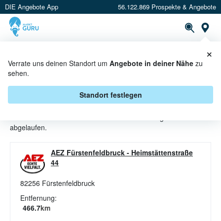
DIE Angebote App
56.122.869 Prospekte & Angebote
St
×
PROSPEKTE
ANGEBOTE
CASHBACK
Verrate uns deinen Standort um
Angebote in deiner Nähe
zu
sehen.
ROTWEINE ANGEBOTE &
AKTIONEN BEI AEZ
Standort festlegen
Beim Händler
AEZ
sind aktuell alle Rotweine-Angebote
abgelaufen.
AEZ Fürstenfeldbruck
-
Heimstättenstraße
44
82256
Fürstenfeldbruck
Entfernung:
466.7
km