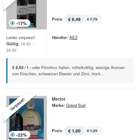
Preis:
€ 6,49
€ 7,79
-
17
%
Leider verpasst!
Händler:
AEZ
Gültig:
18.02. -
24.02.
€ 8,65 / l -
oder Primitivo Italien, mittelkräftig, würzige Aromen
von Kirschen, schwarzen Beeren und Zimt, trock...
Merlot
Verpasst!
Marke:
Grand Sud
Preis:
€ 1,00
€ 1,29
-
22
%