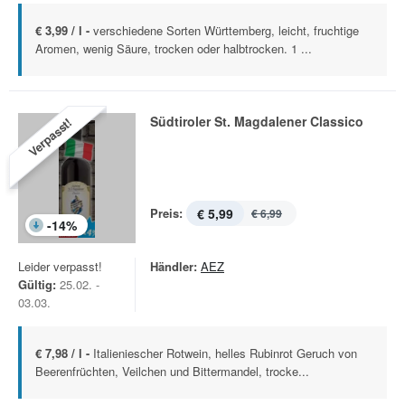
€ 3,99 / l -
verschiedene Sorten Württemberg, leicht, fruchtige
Aromen, wenig Säure, trocken oder halbtrocken. 1 ...
Südtiroler St. Magdalener Classico
Verpasst!
Preis:
€ 5,99
€ 6,99
-
14
%
Leider verpasst!
Händler:
AEZ
Gültig:
25.02. -
03.03.
€ 7,98 / l -
Italieniescher Rotwein, helles Rubinrot Geruch von
Beerenfrüchten, Veilchen und Bittermandel, trocke...