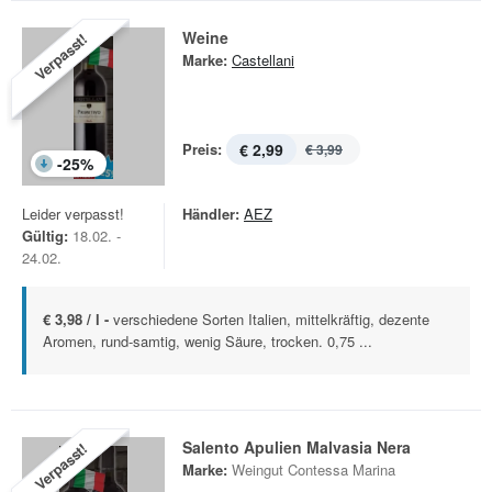
Weine
Verpasst!
Marke:
Castellani
Preis:
€ 2,99
€ 3,99
-
25
%
Leider verpasst!
Händler:
AEZ
Gültig:
18.02. -
24.02.
€ 3,98 / l -
verschiedene Sorten Italien, mittelkräftig, dezente
Aromen, rund-samtig, wenig Säure, trocken. 0,75 ...
Salento Apulien Malvasia Nera
Verpasst!
Marke:
Weingut Contessa Marina