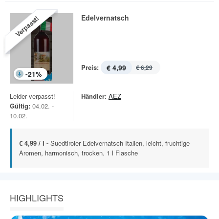
Edelvernatsch
Verpasst!
Preis:
€ 4,99
€ 6,29
-
21
%
Leider verpasst!
Händler:
AEZ
Gültig:
04.02. -
10.02.
€ 4,99 / l -
Suedtiroler Edelvernatsch Italien, leicht, fruchtige
Aromen, harmonisch, trocken. 1 l Flasche
HIGHLIGHTS