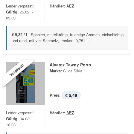
Leider verpasst!
Händler:
AEZ
Gültig:
25.02. -
03.03.
€ 9,32 / l -
Spanien, mittelkräftig, fruchtige Aromen, vielschichtig
und rund, mit viel Schmelz, trocken. 0,75 l ...
Alvarez Tawny Porto
Verpasst!
Marke:
C. da Silva
Preis:
€ 5,49
Leider verpasst!
Händler:
AEZ
Gültig:
04.03. -
10.03.