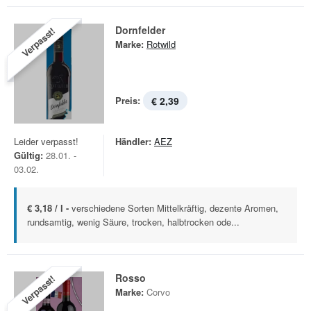
Dornfelder
Verpasst!
Marke:
Rotwild
Preis:
€ 2,39
Leider verpasst!
Händler:
AEZ
Gültig:
28.01. -
03.02.
€ 3,18 / l -
verschiedene Sorten Mittelkräftig, dezente Aromen,
rundsamtig, wenig Säure, trocken, halbtrocken ode...
Rosso
Verpasst!
Marke:
Corvo