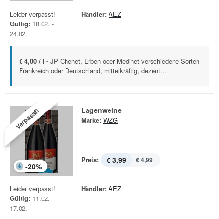
Leider verpasst!
Händler:
AEZ
Gültig:
18.02. -
24.02.
€ 4,00 / l -
JP Chenet, Erben oder Medinet verschiedene Sorten
Frankreich oder Deutschland, mittelkräftig, dezent...
Lagenweine
Verpasst!
Marke:
WZG
Preis:
€ 3,99
€ 4,99
-
20
%
Leider verpasst!
Händler:
AEZ
Gültig:
11.02. -
17.02.