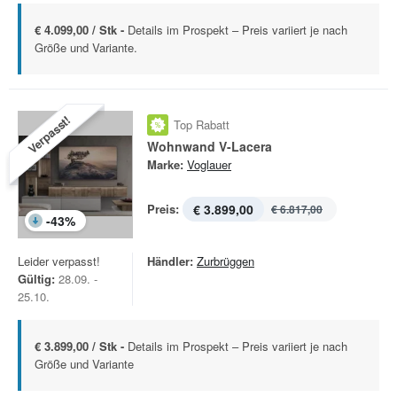
€ 4.099,00 / Stk -
Details im Prospekt – Preis variiert je nach
Größe und Variante.
Verpasst!
Top Rabatt
Wohnwand V-Lacera
Marke:
Voglauer
Preis:
€ 3.899,00
€ 6.817,00
-
43
%
Leider verpasst!
Händler:
Zurbrüggen
Gültig:
28.09. -
25.10.
€ 3.899,00 / Stk -
Details im Prospekt – Preis variiert je nach
Größe und Variante