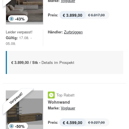
Marke:
Voglauer
Preis:
€ 3.899,00
€ 6.817,00
-
43
%
Leider verpasst!
Händler:
Zurbrüggen
Gültig:
17.08. -
05.09.
€ 3.899,00 / Stk -
Details im Prospekt
Verpasst!
Top Rabatt
Wohnwand
Marke:
Voglauer
Preis:
€ 4.599,00
€ 9.227,00
-
50
%