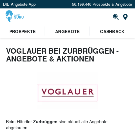
DIE Angebote App
56.199.446 Prospekte & Angebote
St
×
PROSPEKTE
ANGEBOTE
CASHBACK
Verrate uns deinen Standort um
Angebote in deiner Nähe
zu
sehen.
VOGLAUER BEI ZURBRÜGGEN -
ANGEBOTE & AKTIONEN
Standort festlegen
Beim Händler
Zurbrüggen
sind aktuell alle Angebote
abgelaufen.