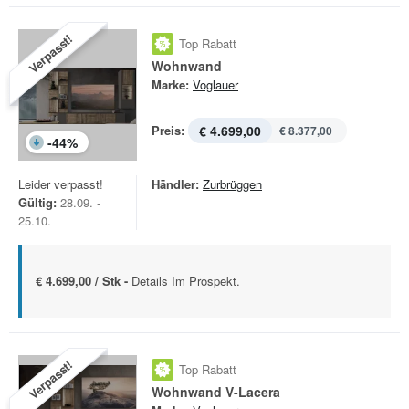
Verpasst!
Top Rabatt
Wohnwand
Marke:
Voglauer
Preis:
€ 4.699,00
€ 8.377,00
-
44
%
Leider verpasst!
Händler:
Zurbrüggen
Gültig:
28.09. -
25.10.
€ 4.699,00 / Stk -
Details Im Prospekt.
Verpasst!
Top Rabatt
Wohnwand V-Lacera