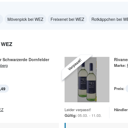
Z
Mövenpick bei WEZ
Freixenet bei WEZ
Rotkäppchen bei W
 WEZ
r Schwarzerde Dornfelder
Rivane
Verpasst!
berg
Marke:
,49
Preis:
EZ
Leider verpasst!
Händler
Gültig:
05.03. - 11.03.