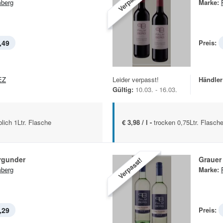
Verpasst!
berg
Marke:
,49
Preis:
EZ
Leider verpasst!
Händler
Gültig:
10.03. - 16.03.
blich 1Ltr. Flasche
€ 3,98 / l -
trocken 0,75Ltr. Flasch
rgunder
Grauer
Verpasst!
berg
Marke:
,29
Preis: