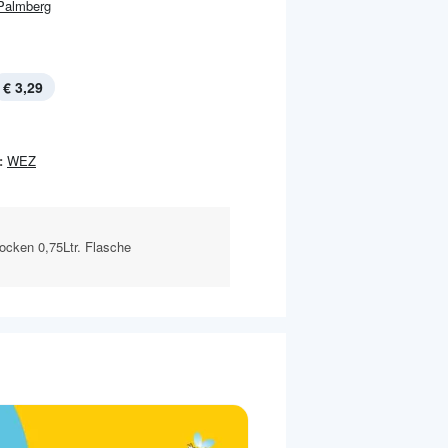
Palmberg
€ 3,29
:
WEZ
trocken 0,75Ltr. Flasche