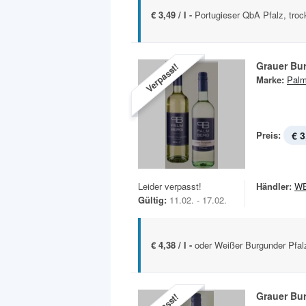
€ 3,49 / l -
Portugieser QbA Pfalz, troc
Grauer Bu
Verpasst!
Marke:
Palm
Preis:
€ 3
Leider verpasst!
Händler:
W
Gültig:
11.02. - 17.02.
€ 4,38 / l -
oder Weißer Burgunder Pfalz
Grauer Bu