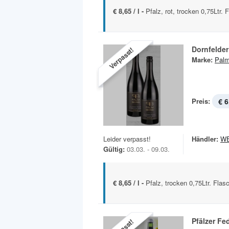
€ 8,65 / l -
Pfalz, rot, trocken 0,75Ltr. 
Dornfelder
Verpasst!
Marke:
Palm
Preis:
€ 6
Leider verpasst!
Händler:
W
Gültig:
03.03. - 09.03.
€ 8,65 / l -
Pfalz, trocken 0,75Ltr. Flas
Pfälzer Fe