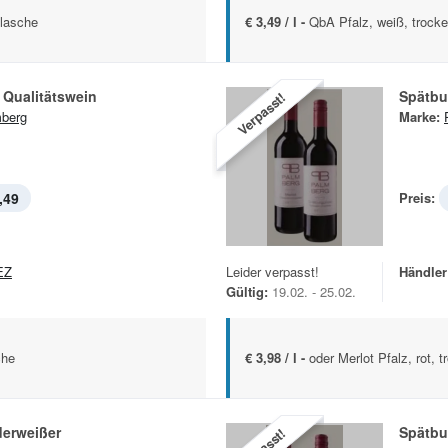
Flasche
€ 3,49 / l -
QbA Pfalz, weiß, trocke
 Qualitätswein
Spätbu
Verpasst!
berg
Marke:
,49
Preis:
EZ
Leider verpasst!
Händler
Gültig:
19.02. - 25.02.
che
€ 3,98 / l -
oder Merlot Pfalz, rot, 
derweißer
Spätbu