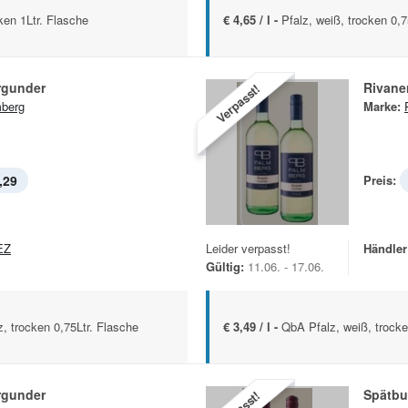
ken 1Ltr. Flasche
€ 4,65 / l -
Pfalz, weiß, trocken 0,7
rgunder
Rivane
Verpasst!
berg
Marke:
,29
Preis:
EZ
Leider verpasst!
Händler
Gültig:
11.06. - 17.06.
, trocken 0,75Ltr. Flasche
€ 3,49 / l -
QbA Pfalz, weiß, trocke
rgunder
Spätbu