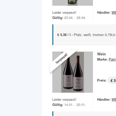
Leider verpasst!
Händler:
W
Gültig:
23.04. - 29.04.
€ 4,38 / l -
Pfalz, weiß, trocken 0,75Ltr
Wein
Verpasst!
Marke:
Palm
Preis:
€ 3
Leider verpasst!
Händler:
W
Gültig:
14.01. - 20.01.