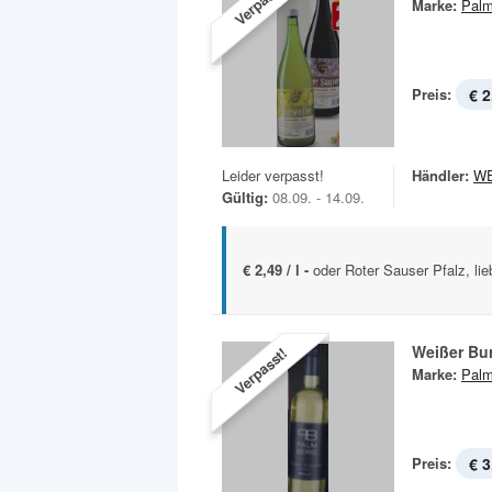
Verpasst!
Marke:
Palm
Preis:
€ 2
Leider verpasst!
Händler:
W
Gültig:
08.09. - 14.09.
€ 2,49 / l -
oder Roter Sauser Pfalz, lie
Weißer Bu
Verpasst!
Marke:
Palm
Preis:
€ 3