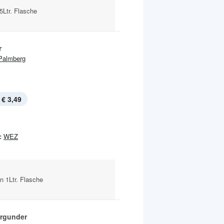
5Ltr. Flasche
r
Palmberg
€ 3,49
:
WEZ
n 1Ltr. Flasche
rgunder