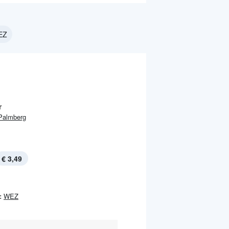
EZ
r
Palmberg
€ 3,49
:
WEZ