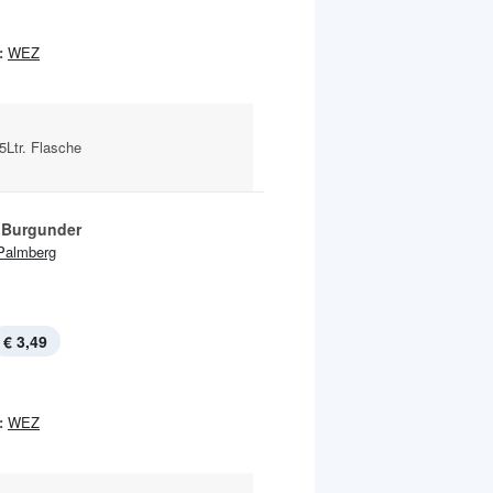
:
WEZ
5Ltr. Flasche
 Burgunder
Palmberg
€ 3,49
:
WEZ