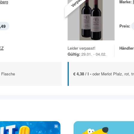
Verpasst!
berg
Marke:
,49
Preis:
EZ
Leider verpasst!
Händler
Gültig:
29.01. - 04.02.
. Flasche
€ 4,38 / l -
oder Merlot Pfalz, rot, 