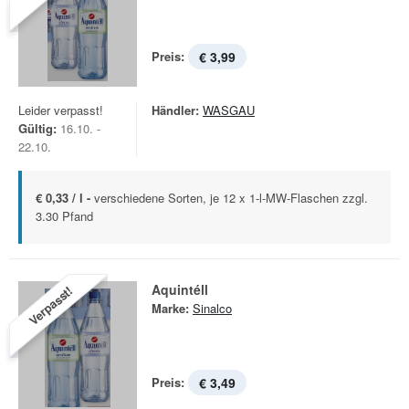
Preis:
€ 3,99
Leider verpasst!
Händler:
WASGAU
Gültig:
16.10. -
22.10.
€ 0,33 / l -
verschiedene Sorten, je 12 x 1-l-MW-Flaschen zzgl.
3.30 Pfand
Aquintéll
Verpasst!
Marke:
Sinalco
Preis:
€ 3,49