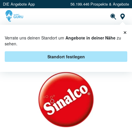
DIE Angebote App
56.199.446 Prospekte & Angebote
St
×
PROSPEKTE
ANGEBOTE
CASHBACK
Verrate uns deinen Standort um
Angebote in deiner Nähe
zu
sehen.
SINALCO BEI WASGAU -
ANGEBOTE & AKTIONEN
Standort festlegen