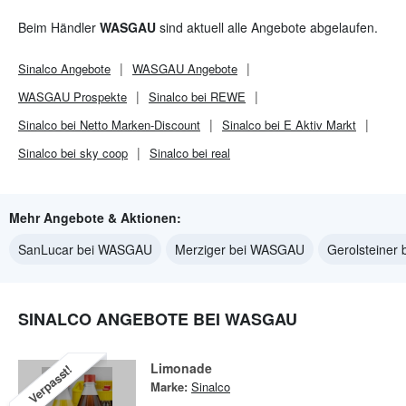
Beim Händler
WASGAU
sind aktuell alle Angebote abgelaufen.
Sinalco
Angebote
WASGAU
Angebote
WASGAU
Prospekte
Sinalco bei REWE
Sinalco bei Netto Marken-Discount
Sinalco bei E Aktiv Markt
Sinalco bei sky coop
Sinalco bei real
Mehr Angebote & Aktionen:
SanLucar bei WASGAU
Merziger bei WASGAU
Gerolsteiner
SINALCO ANGEBOTE BEI WASGAU
Limonade
Verpasst!
Marke:
Sinalco