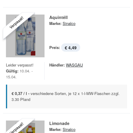
Aquintéll
Verpasst!
Marke:
Sinalco
Preis:
€ 4,49
Leider verpasst!
Händler:
WASGAU
Gültig:
10.04. -
15.04.
€ 0,37 / l -
verschiedene Sorten, je 12 x 1-l-MW-Flaschen zzgl.
3.30 Pfand
Limonade
Verpasst!
Marke:
Sinalco