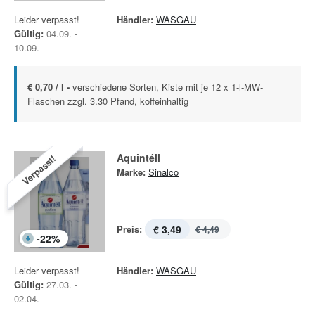
Leider verpasst!
Händler:
WASGAU
Gültig:
04.09. -
10.09.
€ 0,70 / l -
verschiedene Sorten, Kiste mit je 12 x 1-l-MW-
Flaschen zzgl. 3.30 Pfand, koffeinhaltig
Aquintéll
Verpasst!
Marke:
Sinalco
Preis:
€ 3,49
€ 4,49
-
22
%
Leider verpasst!
Händler:
WASGAU
Gültig:
27.03. -
02.04.