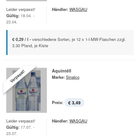
Leider verpasst!
Händler:
WASGAU
Gültig:
18.04. -
23.04.
€ 0,29 / l -
verschiedene Sorten, je 12 x 1-l-MW-Flaschen zzgl.
3.30 Pfand, je Kiste
Aquintéll
Verpasst!
Marke:
Sinalco
Preis:
€ 3,49
Leider verpasst!
Händler:
WASGAU
Gültig:
17.07. -
23.07.