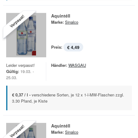
Aquintéll
Verpasst!
Marke:
Sinalco
Preis:
€ 4,49
Leider verpasst!
Händler:
WASGAU
Gültig:
19.03. -
25.03.
€ 0,37 / l -
verschiedene Sorten, je 12 x 1-l-MW-Flaschen zzgl.
3.30 Pfand, je Kiste
Aquintéll
Verpasst!
Marke:
Sinalco