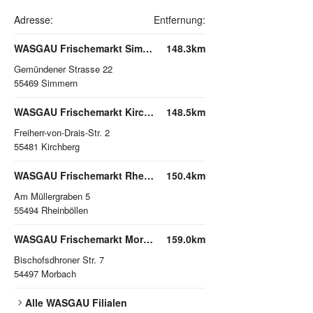
Adresse:
Entfernung:
WASGAU Frischemarkt Simmern
148.3km
Gemündener Strasse 22
55469
Simmern
WASGAU Frischemarkt Kirchberg
148.5km
Freiherr-von-Drais-Str. 2
55481
Kirchberg
WASGAU Frischemarkt Rheinböllen
150.4km
Am Müllergraben 5
55494
Rheinböllen
WASGAU Frischemarkt Morbach
159.0km
Bischofsdhroner Str. 7
54497
Morbach
Alle
WASGAU
Filialen