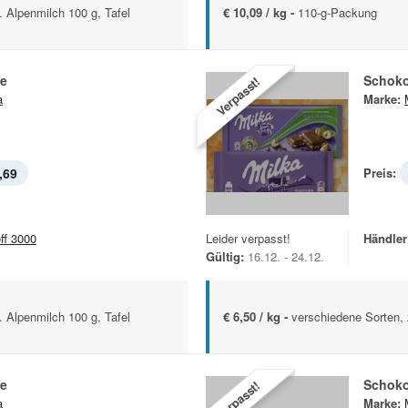
. Alpenmilch 100 g, Tafel
€ 10,09 / kg -
110-g-Packung
e
Schoko
Verpasst!
a
Marke:
,69
Preis:
eff 3000
Leider verpasst!
Händler
Gültig:
16.12. - 24.12.
. Alpenmilch 100 g, Tafel
€ 6,50 / kg -
verschiedene Sorten, 
e
Schoko
Verpasst!
a
Marke: