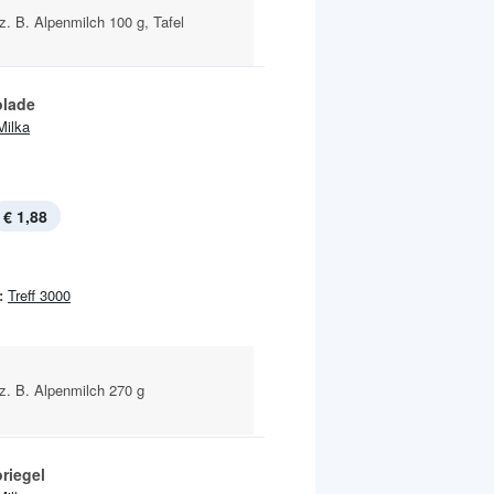
z. B. Alpenmilch 100 g, Tafel
lade
Milka
€ 1,88
:
Treff 3000
z. B. Alpenmilch 270 g
riegel