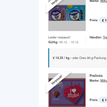
Marke:
Milk
Preis:
€ 1
Leider verpasst!
Händler:
Tr
Gültig:
09.12. - 15.12.
€ 14,33 / kg -
oder Oreo 90-g-Packung
Pralinés
Verpasst!
Marke:
Milk
Preis:
€ 1