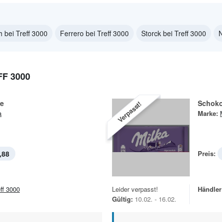
 bei Treff 3000
Ferrero bei Treff 3000
Storck bei Treff 3000
N
F 3000
e
Schoko
Verpasst!
a
Marke:
,88
Preis:
eff 3000
Leider verpasst!
Händler
Gültig:
10.02. - 16.02.