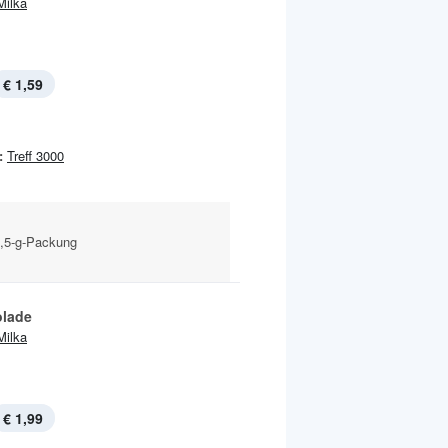
Milka
€ 1,59
:
Treff 3000
7,5-g-Packung
lade
Milka
€ 1,99