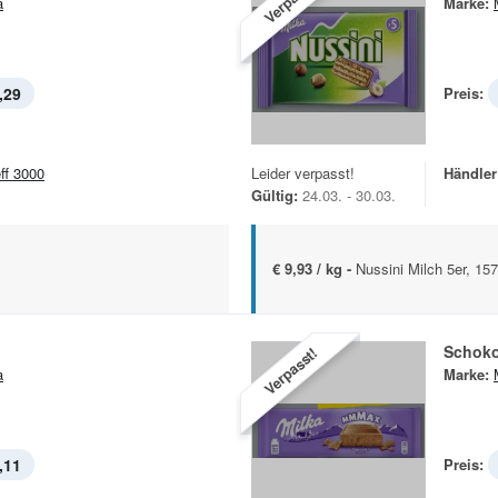
a
Marke:
,29
Preis:
eff 3000
Leider verpasst!
Händler
Gültig:
24.03. - 30.03.
€ 9,93 / kg -
Nussini Milch 5er, 15
Schoko
Verpasst!
a
Marke:
,11
Preis: