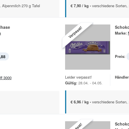
. Alpenmilch 270 g Tafel
€ 7,90 / kg -
verschiedene Sorten, 
lhase
Schoko
Verpasst!
a
Marke:
,88
Preis:
Leider verpasst!
Händler
eff 3000
Gültig:
28.04. - 04.05.
€ 6,96 / kg -
verschiedene Sorten, 
Schoko
Verpasst!