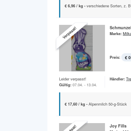
€ 6,96 / kg -
verschiedene Sorten, z. B
Schmunze
Verpasst!
Marke:
Milk
Preis:
€ 0
Leider verpasst!
Händler:
Tr
Gültig:
07.04. - 13.04.
€ 17,60 / kg -
Alpenmilch 50-g-Stück
Joy Fills
Verpasst!