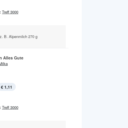
:
Treff 3000
z. B. Alpenmilch 270 g
n Alles Gute
Milka
€ 1,11
:
Treff 3000