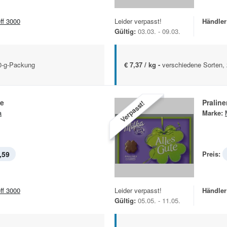
eff 3000
Leider verpasst!
Händler
Gültig:
03.03. - 09.03.
0-g-Packung
€ 7,37 / kg -
verschiedene Sorten, 
e
Praline
Verpasst!
a
Marke:
,59
Preis:
eff 3000
Leider verpasst!
Händler
Gültig:
05.05. - 11.05.