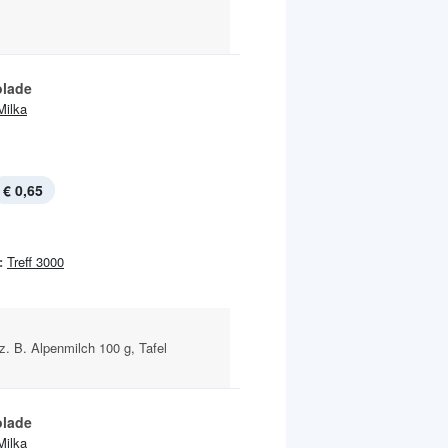
lade
Milka
€ 0,65
:
Treff 3000
z. B. Alpenmilch 100 g, Tafel
lade
Milka