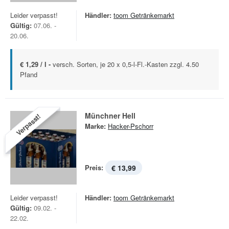
Leider verpasst!
Händler:
toom Getränkemarkt
Gültig:
07.06. -
20.06.
€ 1,29 / l -
versch. Sorten, je 20 x 0,5-l-Fl.-Kasten zzgl. 4.50
Pfand
Münchner Hell
Verpasst!
Marke:
Hacker-Pschorr
Preis:
€ 13,99
Leider verpasst!
Händler:
toom Getränkemarkt
Gültig:
09.02. -
22.02.