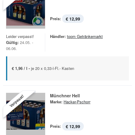
Preis:
€ 12,99
Leider verpasst!
Händler:
toom Getränkemarkt
Gültig:
24.05. -
06.06.
€ 1,96 / l -
je 20 x 0,33-l-Fl.- Kasten
Münchner Hell
Verpasst!
Marke:
Hacker-Pschorr
Preis:
€ 12,99