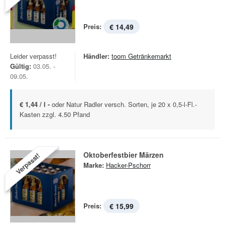
Preis:
€ 14,49
Leider verpasst!
Händler:
toom Getränkemarkt
Gültig:
03.05. -
09.05.
€ 1,44 / l -
oder Natur Radler versch. Sorten, je 20 x 0,5-l-Fl.-
Kasten zzgl. 4.50 Pfand
Oktoberfestbier Märzen
Verpasst!
Marke:
Hacker-Pschorr
Preis:
€ 15,99