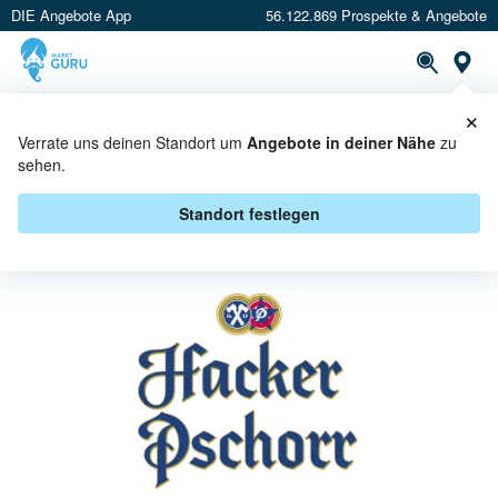
DIE Angebote App
56.122.869 Prospekte & Angebote
St
×
PROSPEKTE
ANGEBOTE
CASHBACK
Verrate uns deinen Standort um
Angebote in deiner Nähe
zu
sehen.
HACKER-PSCHORR BEI TOOM
GETRÄNKEMARKT - ANGEBOTE &
Standort festlegen
AKTIONEN