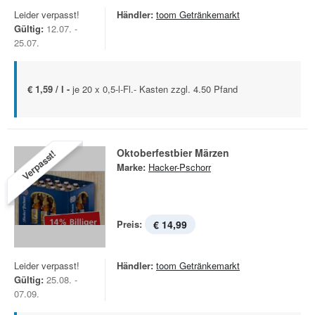
Leider verpasst!
Händler:
toom Getränkemarkt
Gültig:
12.07. -
25.07.
€ 1,59 / l -
je 20 x 0,5-l-Fl.- Kasten zzgl. 4.50 Pfand
Oktoberfestbier Märzen
Verpasst!
Marke:
Hacker-Pschorr
Preis:
€ 14,99
Leider verpasst!
Händler:
toom Getränkemarkt
Gültig:
25.08. -
07.09.