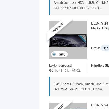
Anschlüsse: 2 x HDMI, USB, CI+ Maße
ca.: 72,7 x 47,8 x 19 cm/ 72,7 x ...
LED-TV 24
Verpasst!
Marke:
Phili
Preis:
€ 1
-
19
%
Leider verpasst!
Händler:
SE
Gültig:
31.01. - 07.02.
(24") 61cm HD-ready, Anschlüsse: 2 x
DVI, VGA, Maße (B x H x T) mit/o...
LED-TV 24