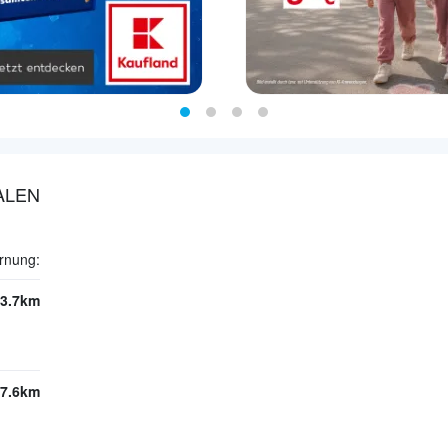
ALEN
rnung:
3.7km
7.6km