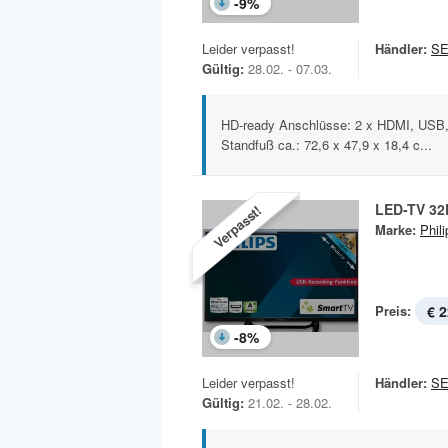
-
9
%
Leider verpasst!
Händler:
SE
Gültig:
28.02. - 07.03.
HD-ready Anschlüsse: 2 x HDMI, USB,
Standfuß ca.: 72,6 x 47,9 x 18,4 c...
LED-TV 3
Verpasst!
Marke:
Phili
Preis:
€ 2
-
8
%
Leider verpasst!
Händler:
SE
Gültig:
21.02. - 28.02.