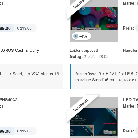
Verpasst!
ps
Marke:
89,00
Preis:
€ 219,00
-
4
%
LGROS Cash & Carry
Leider verpasst!
Händler
Gültig:
21.02. - 28.02.
+, 1 x Scart, 1 x VGA starker 16
Anschlüsse: 3 x HDMI, 2 x USB, 
mit/ohne Standfuß ca.: 97,13 x 61,9
2PHS4032
LED TV
Verpasst!
ps
Marke:
99,00
Preis:
€ 219,00