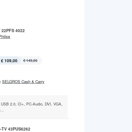
 22PFS 4022
Philips
€ 109,00
€ 149,00
:
SELGROS Cash & Carry
 USB 2.0, CI+, PC-Audio, DVI, VGA,
...
-TV 43PUS6262