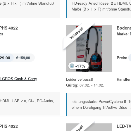
 (B x H x T) mit/ohne Standfuß
HD-ready Anschlüsse: 2 x HDMI, 
Maße (B x H x T) mit/ohne Standfu
PHS 4022
Bodens
Verpasst!
ps
Marke:
29,00
Preis:
€ 159,00
-
17
%
LGROS Cash & Carry
Leider verpasst!
Händler
Gültig:
07.02. - 14.02.
 HDMI, USB 2.0, CI+, PC-Audio,
leistungsstarke PowerCyclone-5- Te
einem Durchgang TriActive Düse ..
PHS 4022
LED-TV