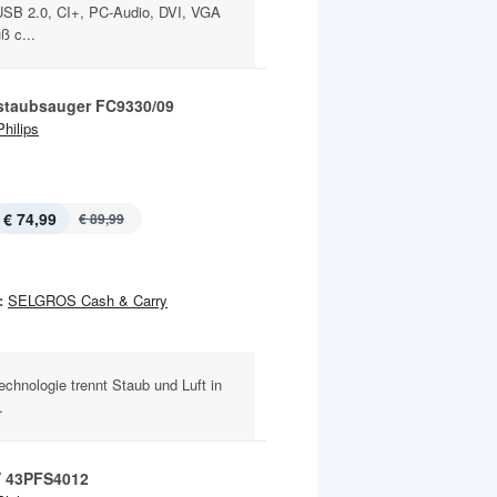
USB 2.0, CI+, PC-Audio, DVI, VGA
ß c...
taubsauger FC9330/09
Philips
€ 74,99
€ 89,99
:
SELGROS Cash & Carry
chnologie trennt Staub und Luft in
.
 43PFS4012