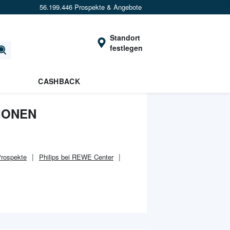
56.199.446 Prospekte & Angebote
Standort
festlegen
CASHBACK
TIONEN
rospekte
Philips bei REWE Center