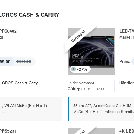
ELGROS CASH & CARRY
2PFS6402
LED-TV
Verpasst!
ps
Marke:
99,00
Preis:
€ 329,00
-
27
%
LGROS Cash & Carry
Leider verpasst!
Händler
Gültig:
31.01. - 07.02.
I+, WLAN Maße (B x H x T)
55 cm 22", Anschlüsse: 2 x HDMI,
...
Maße (B x H x T) mit/ohne Standfu
4PFS5231
4K LED