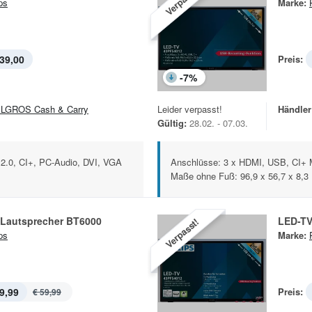
Verpasst!
ps
Marke:
39,00
Preis:
-
7
%
LGROS Cash & Carry
Leider verpasst!
Händler
Gültig:
28.02. - 07.03.
2.0, CI+, PC-Audio, DVI, VGA
Anschlüsse: 3 x HDMI, USB, CI+ M
Maße ohne Fuß: 96,9 x 56,7 x 8,3 .
-Lautsprecher BT6000
LED-TV
Verpasst!
ps
Marke:
9,99
Preis:
€ 59,99