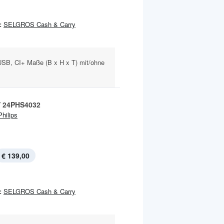
:
SELGROS Cash & Carry
SB, CI+ Maße (B x H x T) mit/ohne
V 24PHS4032
Philips
€ 139,00
:
SELGROS Cash & Carry