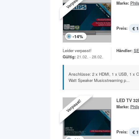
Verpasst!
Marke:
Phili
Preis:
€ 1
-
14
%
Leider verpasst!
Händler:
SE
Gültig:
21.02. - 28.02.
Anschlüsse: 2 x HDMI, 1 x USB, 1 x Cl
Watt Speaker Musicstreaming p...
LED TV 3
Verpasst!
Marke:
Phili
Preis:
€ 1