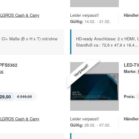
LGROS Cash & Carry
Leider verpasst!
Händler
Gültig:
14.02. - 21.02.
 CI+ Maße (B x H x T) mit/ohne
HD-ready Anschlüsse: 2 x HDMI, U
Standfuß ca.: 72,6 x 47,9 x 18,4...
2PFS5362
LED-T
Verpasst!
ps
Marke:
29,00
Preis:
€ 249,00
LGROS Cash & Carry
Leider verpasst!
Händler
Gültig:
28.02. - 07.03.