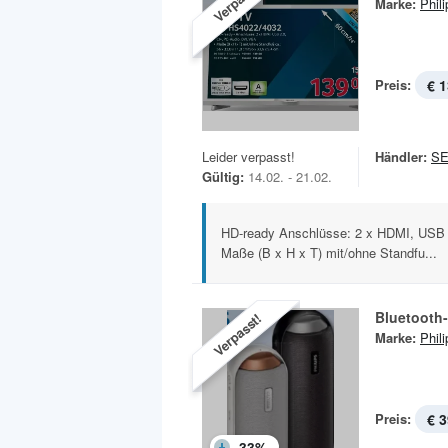
Verpasst!
Marke:
Phili
Preis:
€ 1
Leider verpasst!
Händler:
SE
Gültig:
14.02. - 21.02.
HD-ready Anschlüsse: 2 x HDMI, USB 
Maße (B x H x T) mit/ohne Standfu...
Bluetooth
Verpasst!
Marke:
Phili
Preis:
€ 3
-
33
%