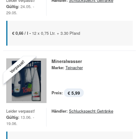
Leider verpasst!
Händler:
Schluckspecht Getränke
Gültig:
24.05. -
29.05.
€ 0,66 / l -
12 x 0,75 Ltr. + 3.30 Pfand
Mineralwasser
Verpasst!
Marke:
Teinacher
Preis:
€ 5,99
Leider verpasst!
Händler:
Schluckspecht Getränke
Gültig:
13.06. -
19.06.