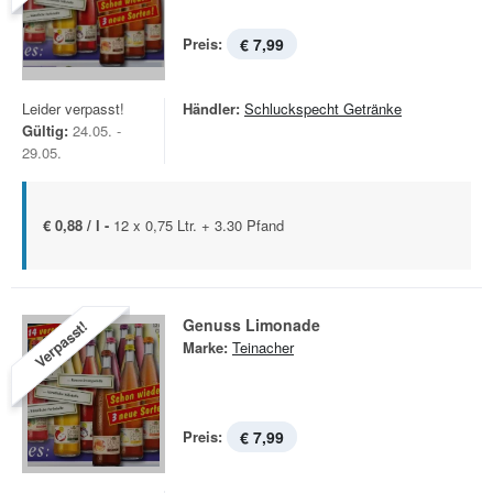
Preis:
€ 7,99
Leider verpasst!
Händler:
Schluckspecht Getränke
Gültig:
24.05. -
29.05.
€ 0,88 / l -
12 x 0,75 Ltr. + 3.30 Pfand
Genuss Limonade
Verpasst!
Marke:
Teinacher
Preis:
€ 7,99