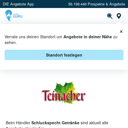
DIE Angebote App
56.199.446 Prospekte & Angebote
St
×
PROSPEKTE
ANGEBOTE
CASHBACK
Verrate uns deinen Standort um
Angebote in deiner Nähe
zu
sehen.
TEINACHER BEI SCHLUCKSPECHT
GETRÄNKE - ANGEBOTE &
Standort festlegen
AKTIONEN
Beim Händler
Schluckspecht Getränke
sind aktuell alle