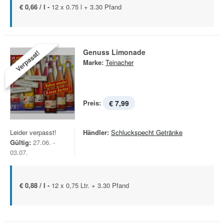
€ 0,66 / l -
12 x 0.75 l + 3.30 Pfand
Genuss Limonade
Verpasst!
Marke:
Teinacher
Preis:
€ 7,99
Leider verpasst!
Händler:
Schluckspecht Getränke
Gültig:
27.06. -
03.07.
€ 0,88 / l -
12 x 0,75 Ltr. + 3.30 Pfand