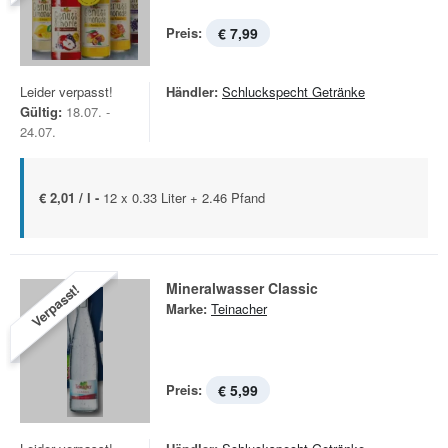
Preis:
€ 7,99
Leider verpasst!
Händler:
Schluckspecht Getränke
Gültig:
18.07. -
24.07.
€ 2,01 / l -
12 x 0.33 Liter + 2.46 Pfand
Mineralwasser Classic
Verpasst!
Marke:
Teinacher
Preis:
€ 5,99