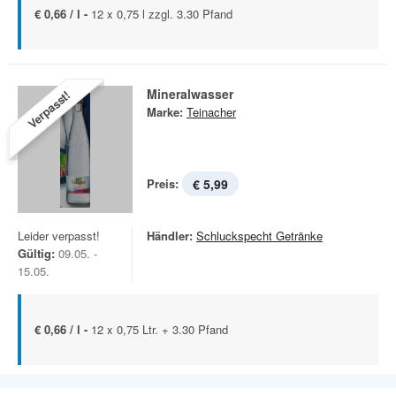
€ 0,66 / l -
12 x 0,75 l zzgl. 3.30 Pfand
Mineralwasser
Verpasst!
Marke:
Teinacher
Preis:
€ 5,99
Leider verpasst!
Händler:
Schluckspecht Getränke
Gültig:
09.05. -
15.05.
€ 0,66 / l -
12 x 0,75 Ltr. + 3.30 Pfand