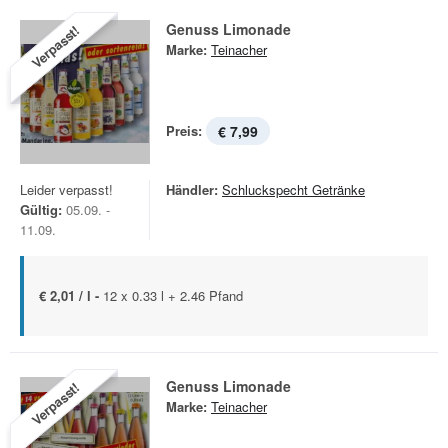
Genuss Limonade
Verpasst!
Marke:
Teinacher
Preis:
€ 7,99
Leider verpasst!
Händler:
Schluckspecht Getränke
Gültig:
05.09. -
11.09.
€ 2,01 / l -
12 x 0.33 l + 2.46 Pfand
Genuss Limonade
Verpasst!
Marke:
Teinacher