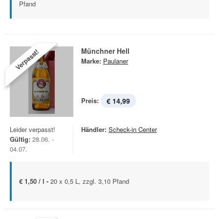
Pfand
Münchner Hell
Verpasst!
Marke:
Paulaner
Preis:
€ 14,99
Leider verpasst!
Händler:
Scheck-in Center
Gültig:
28.06. -
04.07.
€ 1,50 / l -
20 x 0,5 L, zzgl. 3,10 Pfand