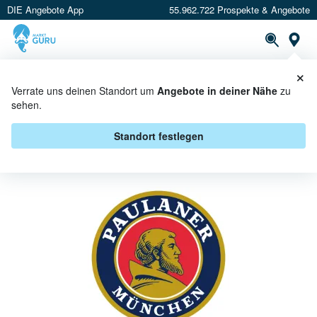
DIE Angebote App
55.962.722 Prospekte & Angebote
St
×
PROSPEKTE
ANGEBOTE
CASHBACK
Verrate uns deinen Standort um
Angebote in deiner Nähe
zu
sehen.
PAULANER BEI SCHECK-IN
CENTER - ANGEBOTE &
Standort festlegen
AKTIONEN