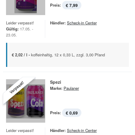
Preis:
€ 7,99
Leider verpasst!
Händler:
Scheck-in Center
Gültig:
17.05. -
23.05.
€ 2,02 / l -
koffeinhaltig, 12 x 0,33 L, zzgl. 3,00 Pfand
Spezi
Verpasst!
Marke:
Paulaner
Preis:
€ 0,69
Leider verpasst!
Händler:
Scheck-in Center