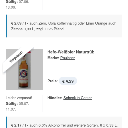
Gültig:
07.06. -
13.06.
€ 2,09 / l -
auch Zero, Cola koffeinhaltig oder Limo Orange auch
Zitrone 0,33 L, zzgl. 0,25 Pfand
Hefe-Weißbier Naturtrüb
Verpasst!
Marke:
Paulaner
Preis:
€ 4,29
Leider verpasst!
Händler:
Scheck-in Center
Gültig:
05.07. -
11.07.
€ 2,17 / l -
auch 0,0% Alkoholfrei und weitere Sorten, 6 x 0,33 L,