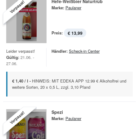
Hefe-Weißbier Naturtrüb
Verpasst!
Marke:
Paulaner
Preis:
€ 13,99
Leider verpasst!
Händler:
Scheck-in Center
Gültig:
21.06. -
27.06.
€ 1,40 / l -
HINWEIS: MIT EDEKA APP 12.99 € Alkoholfrei und
weitere Sorten, 20 x 0,5 L, zzgl. 3,10 Pfand
Spezi
Verpasst!
Marke:
Paulaner