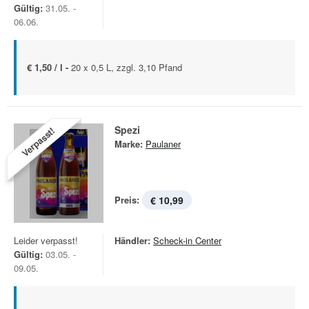
Gültig:
31.05. -
06.06.
€ 1,50 / l -
20 x 0,5 L, zzgl. 3,10 Pfand
Spezi
Verpasst!
Marke:
Paulaner
Preis:
€ 10,99
Leider verpasst!
Händler:
Scheck-in Center
Gültig:
03.05. -
09.05.