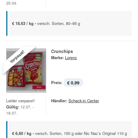
25.04.
€ 18,63 / kg -
versch. Sorten, 80–95 g
Crunchips
Verpasst!
Marke:
Lorenz
Preis:
€ 0,99
Leider verpasst!
Händler:
Scheck-in Center
Gültig:
12.07. -
18.07.
€ 6,60 / kg -
versch. Sorten, 150 g oder Nic Nac’s Original 110 g