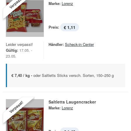
Verpasst!
Marke:
Lorenz
Preis:
€ 1,11
Leider verpasst!
Händler:
Scheck-in Center
Gültig:
17.05. -
23.05.
€ 7,40 / kg -
oder Saltletts Sticks versch. Sorten, 150–250 g
Saltletts Laugencracker
Verpasst!
Marke:
Lorenz