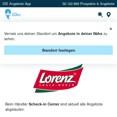
DIE Angebote App
56.122.869 Prospekte & Angebote
St
×
PROSPEKTE
ANGEBOTE
CASHBACK
Verrate uns deinen Standort um
Angebote in deiner Nähe
zu
sehen.
LORENZ BEI SCHECK-IN CENTER -
ANGEBOTE & AKTIONEN
Standort festlegen
Beim Händler
Scheck-in Center
sind aktuell alle Angebote
abgelaufen.