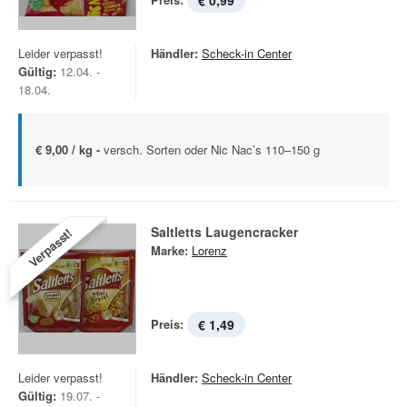
€ 0,99
Leider verpasst!
Händler:
Scheck-in Center
Gültig:
12.04. -
18.04.
€ 9,00 / kg -
versch. Sorten oder Nic Nac’s 110–150 g
Saltletts Laugencracker
Verpasst!
Marke:
Lorenz
Preis:
€ 1,49
Leider verpasst!
Händler:
Scheck-in Center
Gültig:
19.07. -