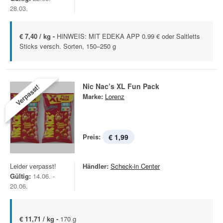
28.03.
€ 7,40 / kg -
HINWEIS: MIT EDEKA APP 0.99 € oder Saltletts
Sticks versch. Sorten, 150–250 g
Nic Nac’s XL Fun Pack
Verpasst!
Marke:
Lorenz
Preis:
€ 1,99
Leider verpasst!
Händler:
Scheck-in Center
Gültig:
14.06. -
20.06.
€ 11,71 / kg -
170 g