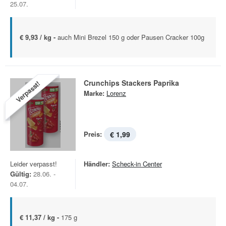
25.07.
€ 9,93 / kg -
auch Mini Brezel 150 g oder Pausen Cracker 100g
Crunchips Stackers Paprika
Verpasst!
Marke:
Lorenz
Preis:
€ 1,99
Leider verpasst!
Händler:
Scheck-in Center
Gültig:
28.06. -
04.07.
€ 11,37 / kg -
175 g