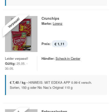
Crunchips
Verpasst!
Marke:
Lorenz
Preis:
€ 1,11
Leider verpasst!
Händler:
Scheck-in Center
Gültig:
25.05. -
30.05.
€ 7,40 / kg -
HINWEIS: MIT EDEKA APP 0.99 € versch.
Sorten, 150 g oder Nic Nac’s Original 110 g
Erdnusslocken