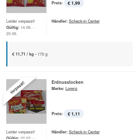
Preis:
€ 1,99
Leider verpasst!
Händler:
Scheck-in Center
Gültig:
14.06. -
20.06.
€ 11,71 / kg -
170 g
Erdnusslocken
Verpasst!
Marke:
Lorenz
Preis:
€ 1,11
Leider verpasst!
Händler:
Scheck-in Center
Gültig:
22.03. -