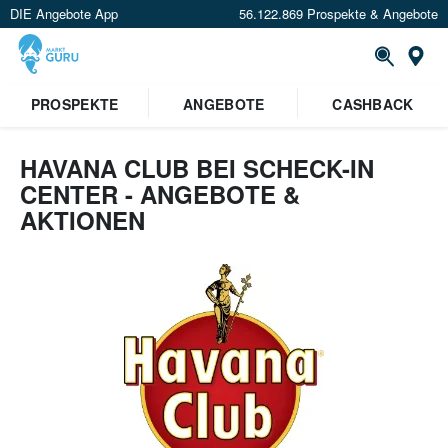
DIE Angebote App
56.122.869 Prospekte & Angebote
St
×
PROSPEKTE
ANGEBOTE
CASHBACK
Verrate uns deinen Standort um
Angebote in deiner Nähe
zu
sehen.
HAVANA CLUB BEI SCHECK-IN
CENTER - ANGEBOTE &
Standort festlegen
AKTIONEN