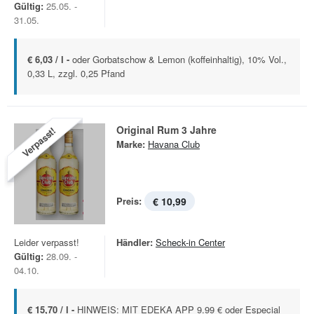
Gültig:
25.05. -
31.05.
€ 6,03 / l -
oder Gorbatschow & Lemon (koffeinhaltig), 10% Vol.,
0,33 L, zzgl. 0,25 Pfand
Original Rum 3 Jahre
Verpasst!
Marke:
Havana Club
Preis:
€ 10,99
Leider verpasst!
Händler:
Scheck-in Center
Gültig:
28.09. -
04.10.
€ 15,70 / l -
HINWEIS: MIT EDEKA APP 9.99 € oder Especial