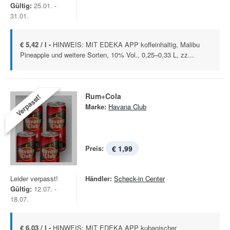
Gültig:
25.01. -
31.01.
€ 5,42 / l -
HINWEIS: MIT EDEKA APP koffeinhaltig, Malibu
Pineapple und weitere Sorten, 10% Vol., 0,25–0,33 L, zz...
Rum+Cola
Verpasst!
Marke:
Havana Club
Preis:
€ 1,99
Leider verpasst!
Händler:
Scheck-in Center
Gültig:
12.07. -
18.07.
€ 6,03 / l -
HINWEIS: MIT EDEKA APP kubanischer