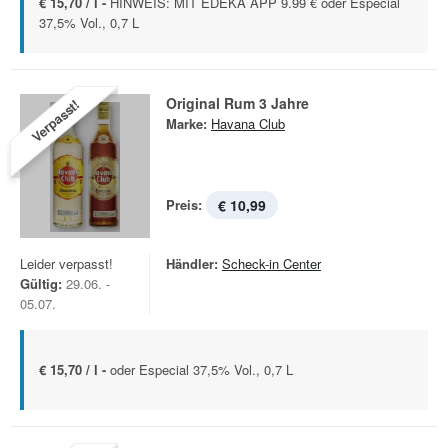
€ 15,70 / l -
HINWEIS: MIT EDEKA APP 9.99 € oder Especial
37,5% Vol., 0,7 L
Original Rum 3 Jahre
Verpasst!
Marke:
Havana Club
Preis:
€ 10,99
Leider verpasst!
Händler:
Scheck-in Center
Gültig:
29.06. -
05.07.
€ 15,70 / l -
oder Especial 37,5% Vol., 0,7 L