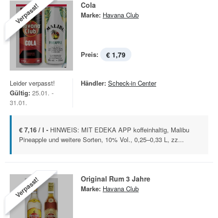
Cola
Verpasst!
Marke:
Havana Club
Preis:
€ 1,79
Leider verpasst!
Händler:
Scheck-in Center
Gültig:
25.01. -
31.01.
€ 7,16 / l -
HINWEIS: MIT EDEKA APP koffeinhaltig, Malibu
Pineapple und weitere Sorten, 10% Vol., 0,25–0,33 L, zz...
Original Rum 3 Jahre
Verpasst!
Marke:
Havana Club