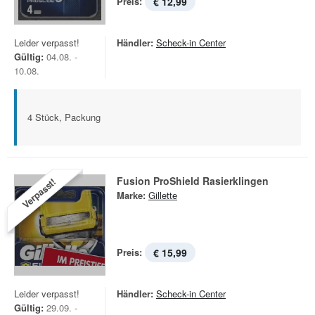
Preis:
€ 12,99
Leider verpasst!
Händler:
Scheck-in Center
Gültig:
04.08. -
10.08.
4 Stück, Packung
Fusion ProShield Rasierklingen
Verpasst!
Marke:
Gillette
Preis:
€ 15,99
Leider verpasst!
Händler:
Scheck-in Center
Gültig:
29.09. -