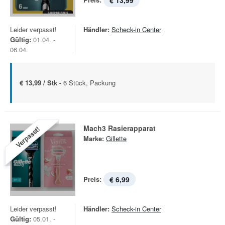
€ 13,99
Leider verpasst!
Händler:
Scheck-in Center
Gültig:
01.04. -
06.04.
€ 13,99 / Stk -
6 Stück, Packung
Mach3 Rasierapparat
Verpasst!
Marke:
Gillette
Preis:
€ 6,99
Leider verpasst!
Händler:
Scheck-in Center
Gültig:
05.01. -