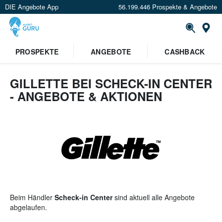
DIE Angebote App
56.199.446 Prospekte & Angebote
St
×
PROSPEKTE
ANGEBOTE
CASHBACK
Verrate uns deinen Standort um
Angebote in deiner Nähe
zu
sehen.
GILLETTE BEI SCHECK-IN CENTER
- ANGEBOTE & AKTIONEN
Standort festlegen
Beim Händler
Scheck-in Center
sind aktuell alle Angebote
abgelaufen.