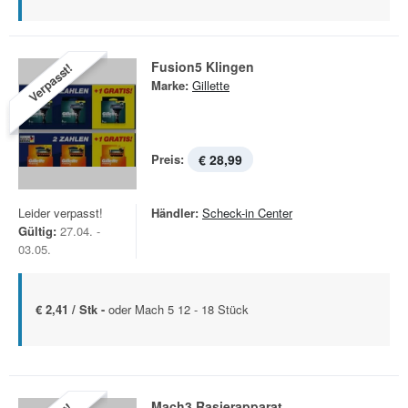
Fusion5 Klingen
Verpasst!
Marke:
Gillette
Preis:
€ 28,99
Leider verpasst!
Händler:
Scheck-in Center
Gültig:
27.04. -
03.05.
€ 2,41 / Stk -
oder Mach 5 12 - 18 Stück
Mach3 Rasierapparat