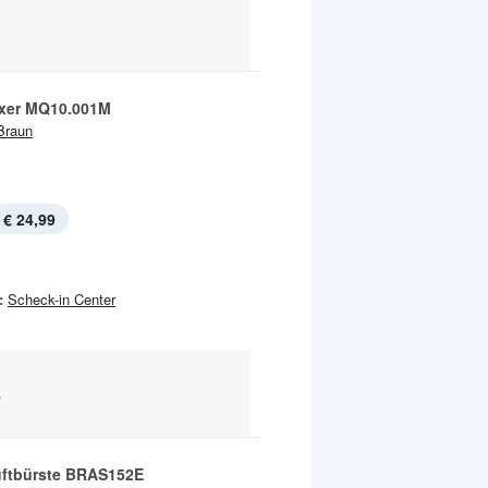
xer MQ10.001M
Braun
€ 24,99
:
Scheck-in Center
.
ftbürste BRAS152E