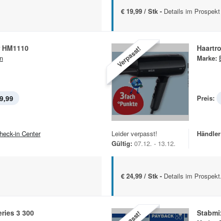
€ 19,99 / Stk -
Details im Prospekt
r HM1110
Haartr
Verpasst!
n
Marke:
9,99
Preis:
heck-in Center
Leider verpasst!
Händler
Gültig:
07.12. - 13.12.
€ 24,99 / Stk -
Details im Prospekt
eries 3 300
Stabmi