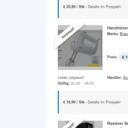
€ 24,99 / Stk -
Details im Prospekt.
Handmixe
Verpasst!
Marke:
Brau
Preis:
€ 1
Leider verpasst!
Händler:
Sc
Gültig:
22.03. - 28.03.
€ 19,99 / Stk -
Details im Prospekt
Rasierer S