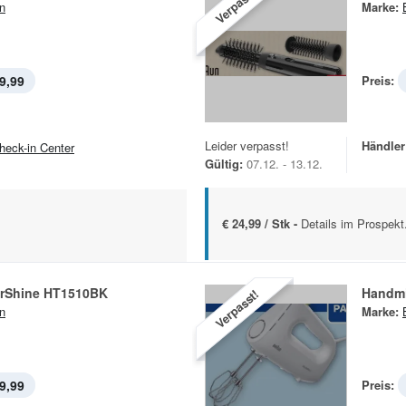
Verpasst!
n
Marke:
9,99
Preis:
Leider verpasst!
Händler
heck-in Center
Gültig:
07.12. - 13.12.
€ 24,99 / Stk -
Details im Prospekt
urShine HT1510BK
Handm
Verpasst!
n
Marke:
9,99
Preis: