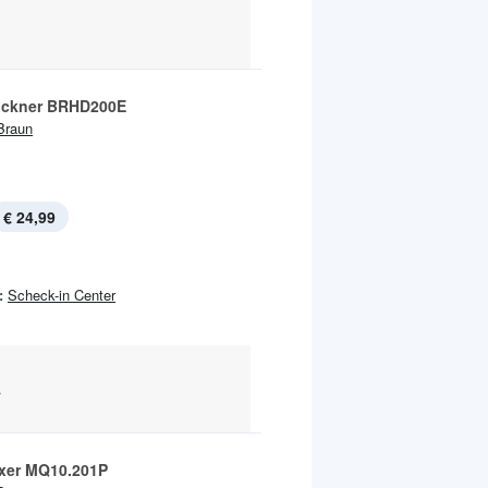
ockner BRHD200E
Braun
€ 24,99
:
Scheck-in Center
.
xer MQ10.201P