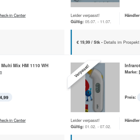
heck-in Center
Leider verpasst!
Händler
Gültig:
05.07. - 11.07.
€ 19,99 / Stk -
Details im Prospekt
 Multi Mix HM 1110 WH
Infrar
Verpasst!
n
Marke:
4,99
Preis:
heck-in Center
Leider verpasst!
Händler
Gültig:
01.02. - 07.02.