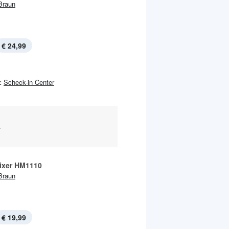
Braun
€ 24,99
:
Scheck-in Center
.
ixer HM1110
Braun
€ 19,99