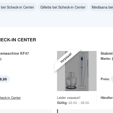
 bei Scheck-in Center
Gillette bei Scheck-in Center
Medisana bei
ECK-IN CENTER
feemaschine KF47
Stabmi
Verpasst!
n
Marke:
9,99
Preis:
heck-in Center
Leider verpasst!
Händler
Gültig:
22.03. - 28.03.