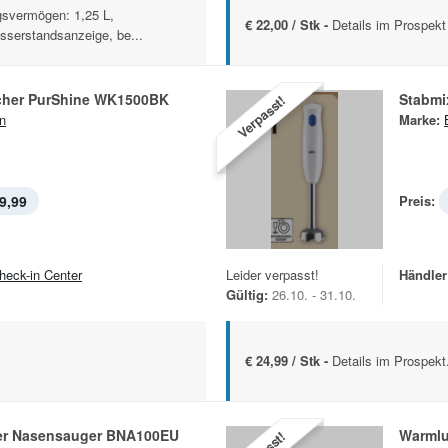
svermögen: 1,25 L,
€ 22,00 / Stk -
Details im Prospekt
sserstandsanzeige, be...
her PurShine WK1500BK
Stabmi
Verpasst!
n
Marke:
9,99
Preis:
heck-in Center
Leider verpasst!
Händler
Gültig:
26.10. - 31.10.
€ 24,99 / Stk -
Details im Prospekt
her Nasensauger BNA100EU
Warmlu