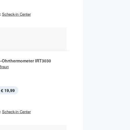
:
Scheck-in Center
ot-Ohrthermometer IRT3030
Braun
€ 19,99
:
Scheck-in Center