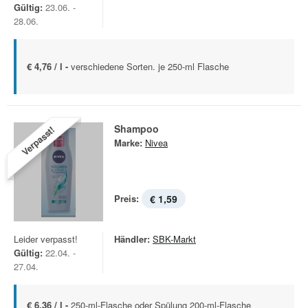
Gültig:
23.06. -
28.06.
€ 4,76 / l -
verschiedene Sorten. je 250-ml Flasche
Shampoo
Verpasst!
Marke:
Nivea
Preis:
€ 1,59
Leider verpasst!
Händler:
SBK-Markt
Gültig:
22.04. -
27.04.
€ 6,36 / l -
250-ml-Flasche oder Spülung 200-ml-Flasche