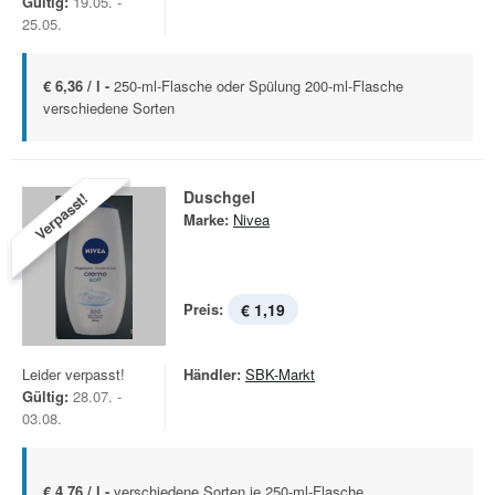
Gültig:
19.05. -
25.05.
€ 6,36 / l -
250-ml-Flasche oder Spülung 200-ml-Flasche
verschiedene Sorten
Duschgel
Verpasst!
Marke:
Nivea
Preis:
€ 1,19
Leider verpasst!
Händler:
SBK-Markt
Gültig:
28.07. -
03.08.
€ 4,76 / l -
verschiedene Sorten je 250-ml-Flasche