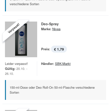
verschiedene Sorten
Deo-Spray
Verpasst!
Marke:
Nivea
Preis:
€ 1,79
Leider verpasst!
Händler:
SBK-Markt
Gültig:
20.10. -
26.10.
150-ml-Dose oder Deo Roll-On 50-ml-Flasche verschiedene
Sorten