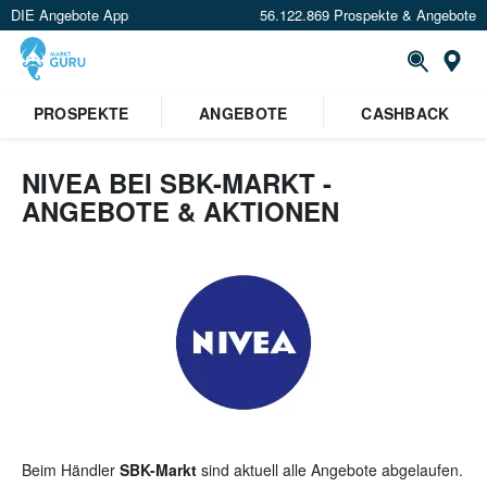
DIE Angebote App
56.122.869 Prospekte & Angebote
St
×
PROSPEKTE
ANGEBOTE
CASHBACK
Verrate uns deinen Standort um
Angebote in deiner Nähe
zu
sehen.
NIVEA BEI SBK-MARKT -
ANGEBOTE & AKTIONEN
Standort festlegen
Beim Händler
SBK-Markt
sind aktuell alle Angebote abgelaufen.