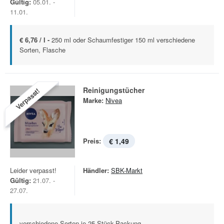
Gültig:
05.01. -
11.01.
€ 6,76 / l -
250 ml oder Schaumfestiger 150 ml verschiedene
Sorten, Flasche
Reinigungstücher
Verpasst!
Marke:
Nivea
Preis:
€ 1,49
Leider verpasst!
Händler:
SBK-Markt
Gültig:
21.07. -
27.07.
verschiedene Sorten je 25-Stück-Packung