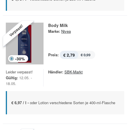
Body Milk
Verpasst!
Marke:
Nivea
Preis:
€ 2,79
€ 3,99
-
30
%
Leider verpasst!
Händler:
SBK-Markt
Gültig:
12.05. -
18.05.
€ 6,97 / l -
oder Lotion verschiedene Sorten je 400-ml-Flasche