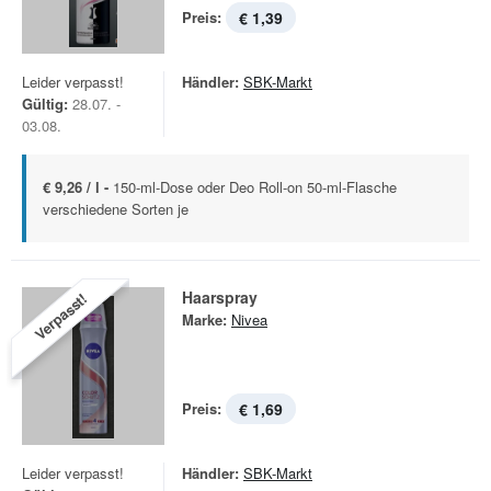
Preis:
€ 1,39
Leider verpasst!
Händler:
SBK-Markt
Gültig:
28.07. -
03.08.
€ 9,26 / l -
150-ml-Dose oder Deo Roll-on 50-ml-Flasche
verschiedene Sorten je
Haarspray
Verpasst!
Marke:
Nivea
Preis:
€ 1,69
Leider verpasst!
Händler:
SBK-Markt