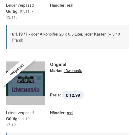
Leider verpasst!
Händler:
real
Gültig:
07.11. -
13.11.
€ 1,19 / l -
oder Alkoholfrei 20 x 0,5 Liter, jeder Kasten (+ 3,10
Pfand)
Original
Verpasst!
Marke:
Löwenbräu
Preis:
€ 12,99
Leider verpasst!
Händler:
real
Gültig:
11.12. -
17.12.