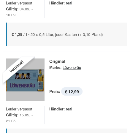
Leider verpasst!
Händler:
real
Gültig:
04.09. -
10.09.
€ 1,29 / l -
20 x 0,5 Liter, jeder Kasten (+ 3,10 Pfand)
Original
Verpasst!
Marke:
Löwenbräu
Preis:
€ 12,99
Leider verpasst!
Händler:
real
Gültig:
15.05. -
21.05.