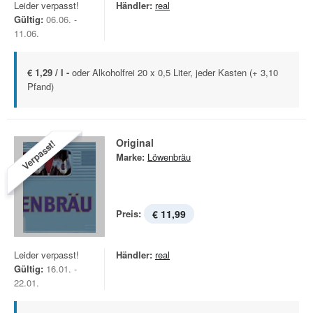
Leider verpasst!
Händler:
real
Gültig:
06.06. -
11.06.
€ 1,29 / l -
oder Alkoholfrei 20 x 0,5 Liter, jeder Kasten (+ 3,10
Pfand)
Original
Verpasst!
Marke:
Löwenbräu
Preis:
€ 11,99
Leider verpasst!
Händler:
real
Gültig:
16.01. -
22.01.