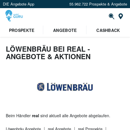
DIE Angebote App
55.962.722 Prospekte & Angebote
St
×
PROSPEKTE
ANGEBOTE
CASHBACK
Verrate uns deinen Standort um
Angebote in deiner Nähe
zu
sehen.
LÖWENBRÄU BEI REAL -
ANGEBOTE & AKTIONEN
Standort festlegen
Beim Händler
real
sind aktuell alle Angebote abgelaufen.
Löwenbräu
Angebote
real
Angebote
real
Prospekte