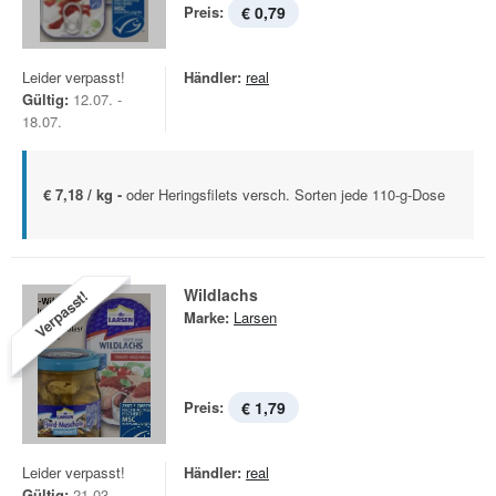
Preis:
€ 0,79
Leider verpasst!
Händler:
real
Gültig:
12.07. -
18.07.
€ 7,18 / kg -
oder Heringsfilets versch. Sorten jede 110-g-Dose
Wildlachs
Verpasst!
Marke:
Larsen
Preis:
€ 1,79
Leider verpasst!
Händler:
real
Gültig:
21.03. -