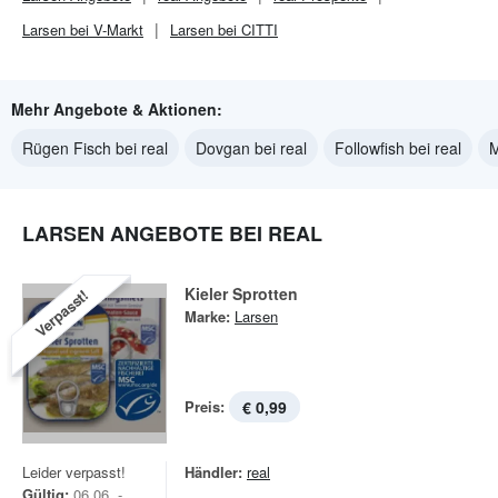
Larsen bei V-Markt
Larsen bei CITTI
Mehr Angebote & Aktionen:
Rügen Fisch bei real
Dovgan bei real
Followfish bei real
M
LARSEN ANGEBOTE BEI REAL
Kieler Sprotten
Verpasst!
Marke:
Larsen
Preis:
€ 0,99
Leider verpasst!
Händler:
real
Gültig:
06.06. -