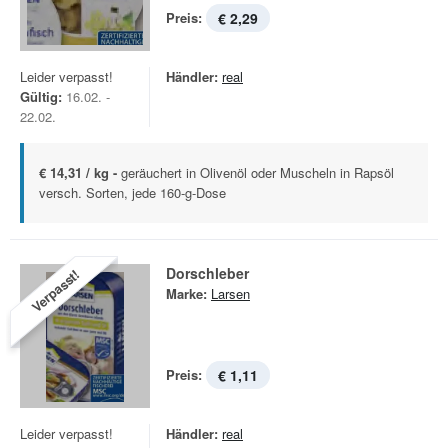
Preis:
€ 2,29
Leider verpasst!
Händler:
real
Gültig:
16.02. -
22.02.
€ 14,31 / kg -
geräuchert in Olivenöl oder Muscheln in Rapsöl
versch. Sorten, jede 160-g-Dose
Dorschleber
Verpasst!
Marke:
Larsen
Preis:
€ 1,11
Leider verpasst!
Händler:
real