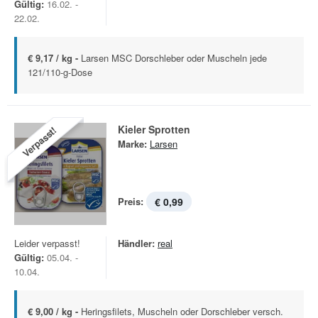
Gültig:
16.02. -
22.02.
€ 9,17 / kg -
Larsen MSC Dorschleber oder Muscheln jede
121/110-g-Dose
Kieler Sprotten
Verpasst!
Marke:
Larsen
Preis:
€ 0,99
Leider verpasst!
Händler:
real
Gültig:
05.04. -
10.04.
€ 9,00 / kg -
Heringsfilets, Muscheln oder Dorschleber versch.