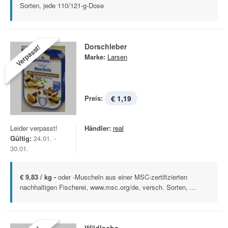
Sorten, jede 110/121-g-Dose
Dorschleber
Verpasst!
Marke:
Larsen
Preis:
€ 1,19
Leider verpasst!
Händler:
real
Gültig:
24.01. -
30.01.
€ 9,83 / kg -
oder -Muscheln aus einer MSC-zertifizierten
nachhaltigen Fischerei, www.msc.org/de, versch. Sorten, ...