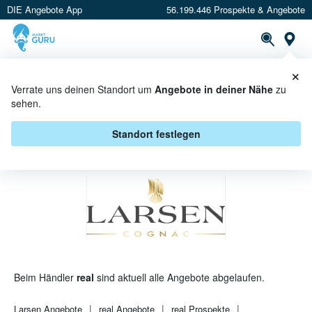
DIE Angebote App
56.199.446 Prospekte & Angebote
St
×
PROSPEKTE
ANGEBOTE
CASHBACK
Verrate uns deinen Standort um
Angebote in deiner Nähe
zu
sehen.
LARSEN BEI REAL - ANGEBOTE &
AKTIONEN
Standort festlegen
Beim Händler
real
sind aktuell alle Angebote abgelaufen.
Larsen
Angebote
real
Angebote
real
Prospekte