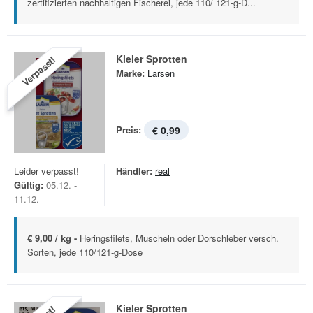
zertifizierten nachhaltigen Fischerei, jede 110/ 121-g-D...
Kieler Sprotten
Verpasst!
Marke:
Larsen
Preis:
€ 0,99
Leider verpasst!
Händler:
real
Gültig:
05.12. -
11.12.
€ 9,00 / kg -
Heringsfilets, Muscheln oder Dorschleber versch.
Sorten, jede 110/121-g-Dose
Kieler Sprotten