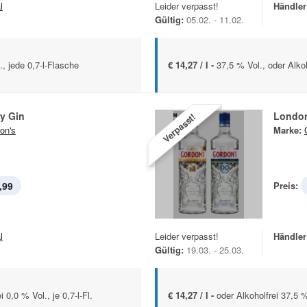
l
Leider verpasst!
Händler
Gültig:
05.02. - 11.02.
, jede 0,7-l-Flasche
€ 14,27 / l -
37,5 % Vol., oder Alkoho
y Gin
London
Verpasst!
on's
Marke:
,99
Preis:
l
Leider verpasst!
Händler
Gültig:
19.03. - 25.03.
 0,0 % Vol., je 0,7-l-Fl.
€ 14,27 / l -
oder Alkoholfrei 37,5 % 