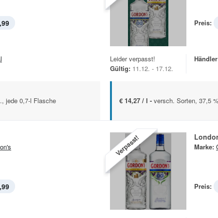
,99
Preis:
l
Leider verpasst!
Händler
Gültig:
11.12. - 17.12.
, jede 0,7-l Flasche
€ 14,27 / l -
versch. Sorten, 37,5 %
London
Verpasst!
on's
Marke:
,99
Preis: