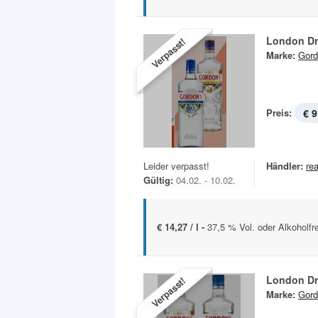
London Dr
Verpasst!
Marke:
Gord
Preis:
€ 9
Leider verpasst!
Händler:
rea
Gültig:
04.02. - 10.02.
€ 14,27 / l -
37,5 % Vol. oder Alkoholfrei
London Dr
Verpasst!
Marke:
Gord