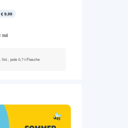
€ 9,99
:
real
 Vol., jede 0,7-l-Flasche