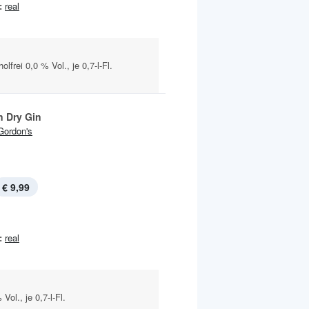
:
real
lfrei 0,0 % Vol., je 0,7-l-Fl.
 Dry Gin
Gordon's
€ 9,99
:
real
Vol., je 0,7-l-Fl.