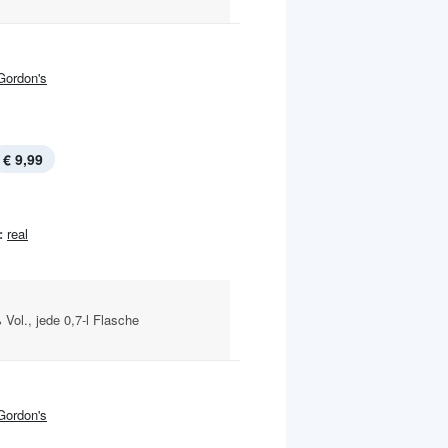
Gordon's
€ 9,99
:
real
 Vol., jede 0,7-l Flasche
Gordon's