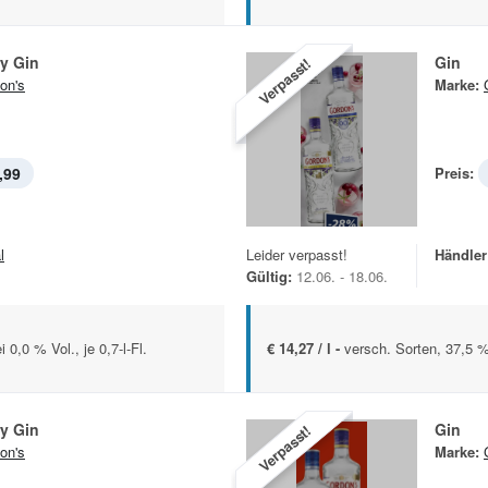
y Gin
Gin
Verpasst!
on's
Marke:
,99
Preis:
l
Leider verpasst!
Händler
Gültig:
12.06. - 18.06.
 0,0 % Vol., je 0,7-l-Fl.
€ 14,27 / l -
versch. Sorten, 37,5 %
y Gin
Gin
Verpasst!
on's
Marke: