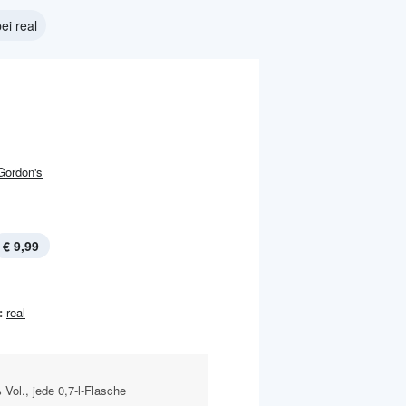
ei real
Gordon's
€ 9,99
:
real
 Vol., jede 0,7-l-Flasche