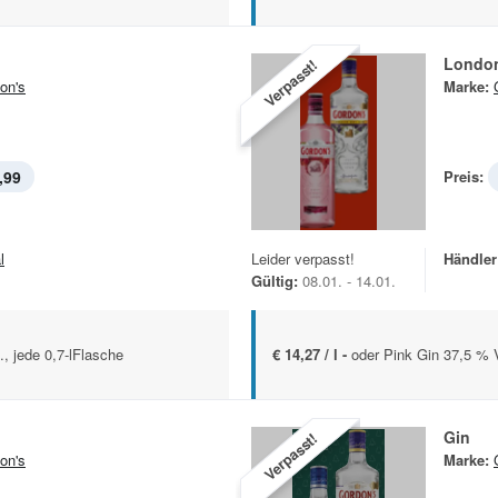
London
Verpasst!
on's
Marke:
,99
Preis:
l
Leider verpasst!
Händler
Gültig:
08.01. - 14.01.
., jede 0,7-lFlasche
€ 14,27 / l -
oder Pink Gin 37,5 % Vo
Gin
Verpasst!
on's
Marke: