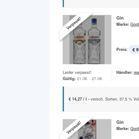
Gin
Verpasst!
Marke:
Gord
Preis:
€ 9
Leider verpasst!
Händler:
rea
Gültig:
21.08. - 27.08.
€ 14,27 / l -
versch. Sorten, 37,5 % Vol
Gin
Verpasst!
Marke:
Gord