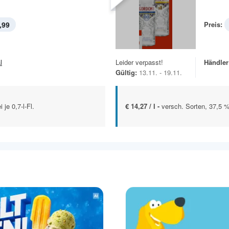
,99
Preis:
l
Leider verpasst!
Händler
Gültig:
13.11. - 19.11.
 je 0,7-l-Fl.
€ 14,27 / l -
versch. Sorten, 37,5 %