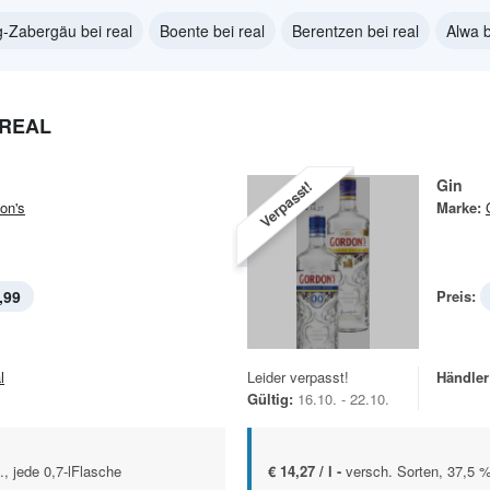
-Zabergäu bei real
Boente bei real
Berentzen bei real
Alwa b
 REAL
Gin
Verpasst!
on's
Marke:
,99
Preis:
l
Leider verpasst!
Händler
Gültig:
16.10. - 22.10.
., jede 0,7-lFlasche
€ 14,27 / l -
versch. Sorten, 37,5 %