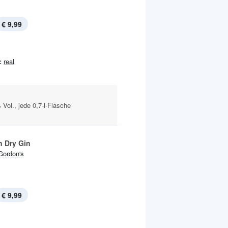
€ 9,99
:
real
 Vol., jede 0,7-l-Flasche
 Dry Gin
Gordon's
€ 9,99