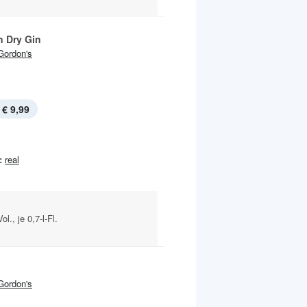
 Dry Gin
Gordon's
€ 9,99
:
real
l., je 0,7-l-Fl.
Gordon's