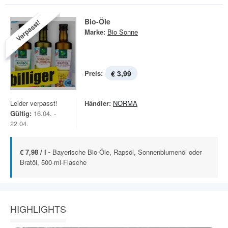
Bio-Öle
Verpasst!
Marke:
Bio Sonne
Preis:
€ 3,99
Leider verpasst!
Händler:
NORMA
Gültig:
16.04. -
22.04.
€ 7,98 / l -
Bayerische Bio-Öle, Rapsöl, Sonnenblumenöl oder
Bratöl, 500-ml-Flasche
HIGHLIGHTS