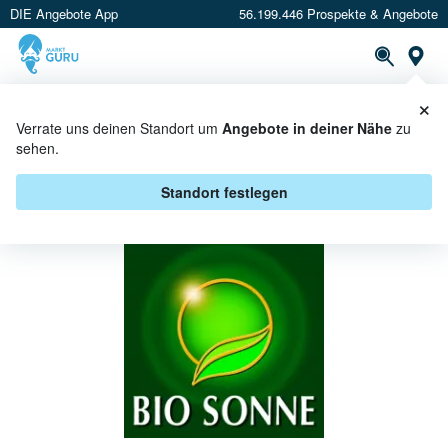
DIE Angebote App
56.199.446 Prospekte & Angebote
St
×
PROSPEKTE
ANGEBOTE
CASHBACK
Verrate uns deinen Standort um
Angebote in deiner Nähe
zu
sehen.
BIO SONNE BEI NORMA -
ANGEBOTE & AKTIONEN
Standort festlegen