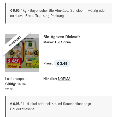
€ 9,93 / kg -
Bayerischer Bio-Almkäse, Scheiben – würzig oder
mild 45% Fett i. Tr., 150-g-Packung
Bio-Agaven Dicksaft
Verpasst!
Marke:
Bio Sonne
Preis:
€ 3,49
Leider verpasst!
Händler:
NORMA
Gültig:
16.04. -
22.04.
€ 6,98 / l -
dunkel oder hell 500-ml-Squeezeflasche je
Squeezeflasche