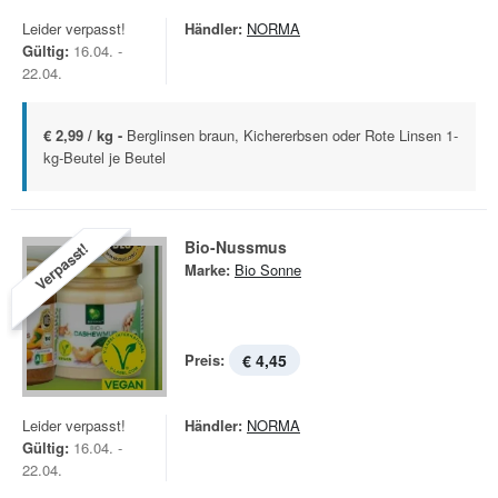
Leider verpasst!
Händler:
NORMA
Gültig:
16.04. -
22.04.
€ 2,99 / kg -
Berglinsen braun, Kichererbsen oder Rote Linsen 1-
kg-Beutel je Beutel
Bio-Nussmus
Verpasst!
Marke:
Bio Sonne
Preis:
€ 4,45
Leider verpasst!
Händler:
NORMA
Gültig:
16.04. -
22.04.