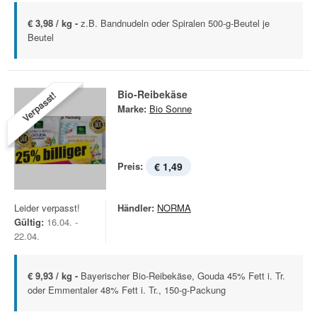
€ 3,98 / kg -
z.B. Bandnudeln oder Spiralen 500-g-Beutel je
Beutel
Bio-Reibekäse
Verpasst!
Marke:
Bio Sonne
Preis:
€ 1,49
Leider verpasst!
Händler:
NORMA
Gültig:
16.04. -
22.04.
€ 9,93 / kg -
Bayerischer Bio-Reibekäse, Gouda 45% Fett i. Tr.
oder Emmentaler 48% Fett i. Tr., 150-g-Packung