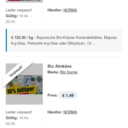
Leider verpasst!
Händler:
NORMA
Gültig:
16.04. -
22.04.
€ 122,30 / kg -
Bayerische Bio-Kräuter Korianderblätter, Majoran
8-g-Glas, Petersilie 9-g-Glas oder Dillspitzen, 13-...
Bio Almkäse
Verpasst!
Marke:
Bio Sonne
Preis:
€ 1,49
Leider verpasst!
Händler:
NORMA
Gültig:
16.04. -
22.04.