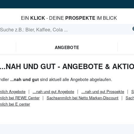
EIN
KLICK
- DEINE
PROSPEKTE
IM BLICK
ANGEBOTE
...NAH UND GUT - ANGEBOTE & AKTI
ndler
...nah und gut
sind aktuell alle Angebote abgelaufen.
ilch
Angebote
...nah und gut
Angebote
...nah und gut
Prospekte
S
ilch bei REWE Center
Sachsenmilch bei Netto Marken-Discount
Sach
ilch bei E center