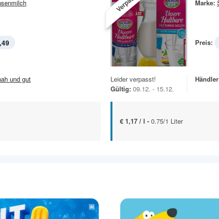
Verpasst!
senmilch
Marke:
,49
Preis:
.nah und gut
Leider verpasst!
Händler
Gültig:
09.12. - 15.12.
€ 1,17 / l -
0.75/1 Liter