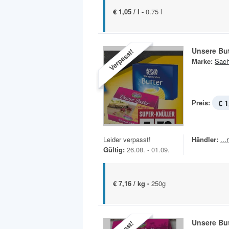
€ 1,05 / l -
0.75 l
Unsere But
Verpasst!
Marke:
Sach
Preis:
€ 1
Leider verpasst!
Händler:
..
Gültig:
26.08. - 01.09.
€ 7,16 / kg -
250g
Unsere But