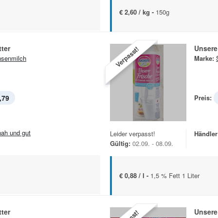
€ 2,60 / kg -
150g
ter
Unsere
Verpasst!
senmilch
Marke:
,79
Preis:
.nah und gut
Leider verpasst!
Händler
Gültig:
02.09. - 08.09.
€ 0,88 / l -
1,5 % Fett 1 Liter
ter
Unsere