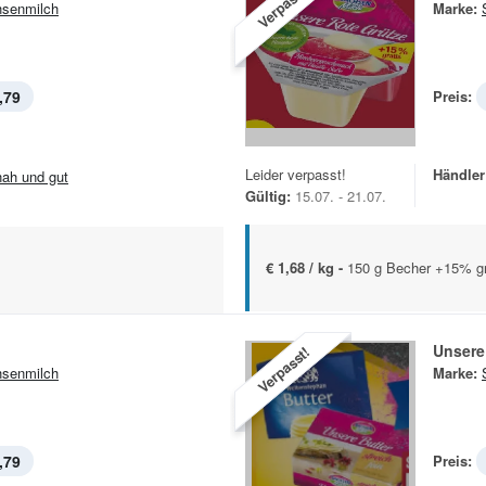
Verpasst!
senmilch
Marke:
,79
Preis:
Leider verpasst!
Händler
.nah und gut
Gültig:
15.07. - 21.07.
€ 1,68 / kg -
150 g Becher +15% gr
Unsere
Verpasst!
senmilch
Marke:
,79
Preis: