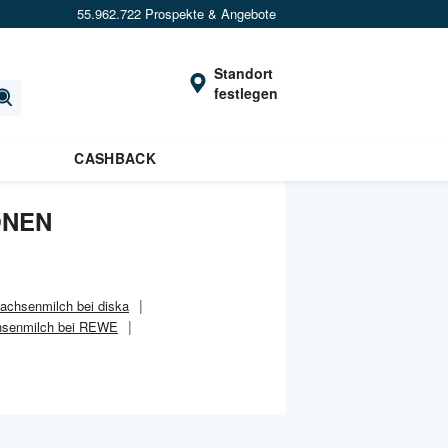
55.962.722 Prospekte & Angebote
Standort
festlegen
CASHBACK
ONEN
achsenmilch bei diska
senmilch bei REWE