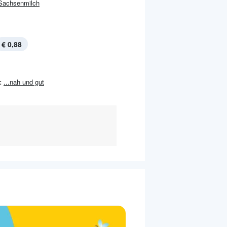
Sachsenmilch
€ 0,88
:
...nah und gut