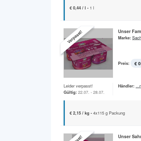
€ 0,44 / l -
1 l
Unser Fam
Verpasst!
Marke:
Sach
Preis:
€ 0
Leider verpasst!
Händler:
..
Gültig:
22.07. - 28.07.
€ 2,15 / kg -
4x115 g Packung
Unser Sah