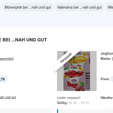
Mövenpick bei ...nah und gut
Valensina bei ...nah und gut
We
BEI ...NAH UND GUT
Joghur
Verpasst!
senmilch
Marke:
,79
Preis:
.nah und gut
Leider verpasst!
Händler
Gültig:
11.11. - 17.11.