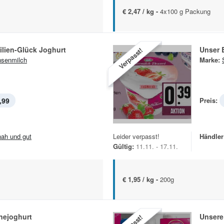
€ 2,47 / kg -
4x100 g Packung
ilien-Glück Joghurt
Unser 
Verpasst!
senmilch
Marke:
,99
Preis:
.nah und gut
Leider verpasst!
Händler
Gültig:
11.11. - 17.11.
€ 1,95 / kg -
200g
nejoghurt
Unsere