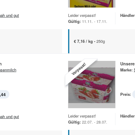
.nah und gut
Leider verpasst!
Händler
Gültig:
11.11. - 17.11.
€ 7,16 / kg -
250g
h
Unsere
Verpasst!
senmilch
Marke:
,44
Preis:
Leider verpasst!
Händler
.nah und gut
Gültig:
22.07. - 28.07.