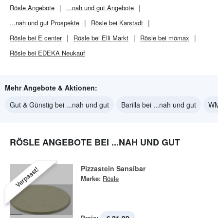
Rösle
Angebote
...nah und gut
Angebote
...nah und gut
Prospekte
Rösle bei Karstadt
Rösle bei E center
Rösle bei Elli Markt
Rösle bei mömax
Rösle bei EDEKA Neukauf
Mehr Angebote & Aktionen:
Gut & Günstig bei ...nah und gut
Barilla bei ...nah und gut
WM
RÖSLE ANGEBOTE BEI ...NAH UND GUT
Pizzastein Sansibar
Verpasst!
Marke:
Rösle
Preis: