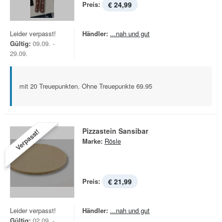
Preis:
€ 24,99
Leider verpasst!
Händler:
...nah und gut
Gültig:
09.09. -
29.09.
mit 20 Treuepunkten. Ohne Treuepunkte 69.95
Pizzastein Sansibar
Verpasst!
Marke:
Rösle
Preis:
€ 21,99
Leider verpasst!
Händler:
...nah und gut
Gültig:
02.09. -