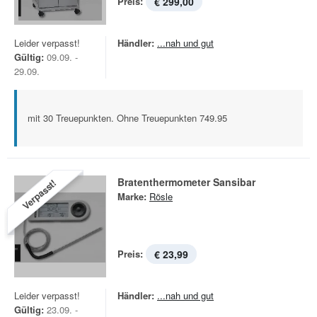
Preis:
€ 299,00
Leider verpasst!
Händler:
...nah und gut
Gültig:
09.09. -
29.09.
mit 30 Treuepunkten. Ohne Treuepunkten 749.95
Bratenthermometer Sansibar
Verpasst!
Marke:
Rösle
Preis:
€ 23,99
Leider verpasst!
Händler:
...nah und gut
Gültig:
23.09. -