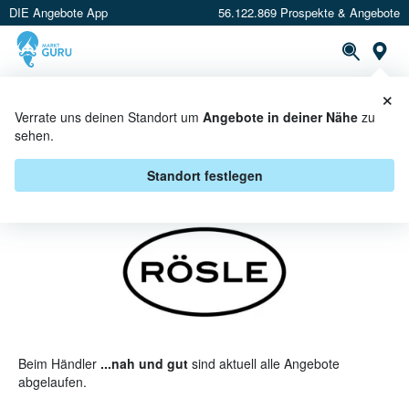
DIE Angebote App
56.122.869 Prospekte & Angebote
St
×
PROSPEKTE
ANGEBOTE
CASHBACK
Verrate uns deinen Standort um
Angebote in deiner Nähe
zu
sehen.
RÖSLE BEI ...NAH UND GUT -
ANGEBOTE & AKTIONEN
Standort festlegen
Beim Händler
...nah und gut
sind aktuell alle Angebote
abgelaufen.