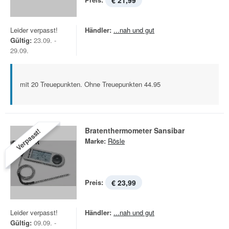
€ 21,99
Leider verpasst!
Händler:
...nah und gut
Gültig:
23.09. -
29.09.
mit 20 Treuepunkten. Ohne Treuepunkten 44.95
Bratenthermometer Sansibar
Verpasst!
Marke:
Rösle
Preis:
€ 23,99
Leider verpasst!
Händler:
...nah und gut
Gültig:
09.09. -