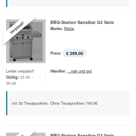
BBQ-Station Sansibar G3 Vario
Verpasst!
Marke:
Rösle
Preis:
€ 299,00
Leider verpasst!
Händler:
...nah und gut
Gültig:
23.09. -
29.09.
mit 30 Treuepunkten. Ohne Treuepunkten 749.95
BBQ-Station Sansibar G3 Vario