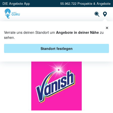
DIE Angebote App
55.962.722 Prospekte & Angebote
St
×
PROSPEKTE
ANGEBOTE
CASHBACK
Verrate uns deinen Standort um
Angebote in deiner Nähe
zu
sehen.
VANISH BEI MARKTKAUF -
ANGEBOTE & AKTIONEN
Standort festlegen