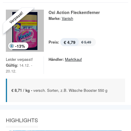
Oxi Action Fleckentferner
Verpasst!
Marke:
Vanish
Preis:
€ 4,79
€ 5,49
-
13
%
Leider verpasst!
Händler:
Marktkauf
Gültig:
14.12. -
20.12.
€ 8,71 / kg -
versch. Sorten, z.B. Wäsche Booster 550 g
HIGHLIGHTS