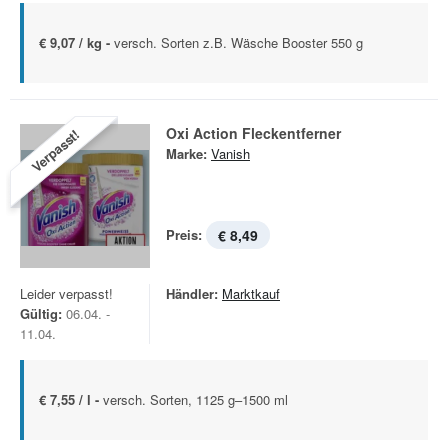
€ 9,07 / kg -
versch. Sorten z.B. Wäsche Booster 550 g
Oxi Action Fleckentferner
Verpasst!
Marke:
Vanish
Preis:
€ 8,49
Leider verpasst!
Händler:
Marktkauf
Gültig:
06.04. -
11.04.
€ 7,55 / l -
versch. Sorten, 1125 g–1500 ml