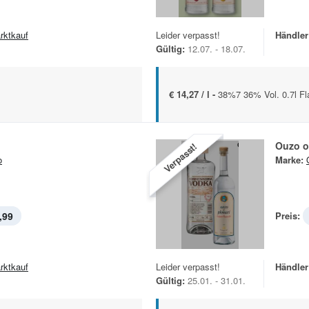
rktkauf
Leider verpasst!
Händler
Gültig:
12.07. - 18.07.
€ 14,27 / l -
38%7 36% Vol. 0.7l F
Ouzo o
Verpasst!
o
Marke:
,99
Preis:
rktkauf
Leider verpasst!
Händler
Gültig:
25.01. - 31.01.