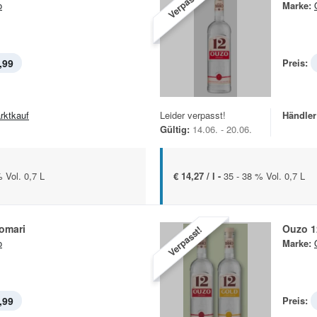
Verpasst!
o
Marke:
,99
Preis:
rktkauf
Leider verpasst!
Händler
Gültig:
14.06. - 20.06.
 Vol. 0,7 L
€ 14,27 / l -
35 - 38 % Vol. 0,7 L
omari
Ouzo 12
Verpasst!
o
Marke:
,99
Preis: