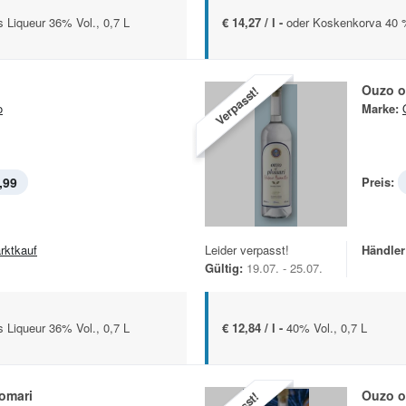
 Liqueur 36% Vol., 0,7 L
€ 14,27 / l -
oder Koskenkorva 40 %
Ouzo o
Verpasst!
o
Marke:
,99
Preis:
rktkauf
Leider verpasst!
Händler
Gültig:
19.07. - 25.07.
 Liqueur 36% Vol., 0,7 L
€ 12,84 / l -
40% Vol., 0,7 L
omari
Ouzo o