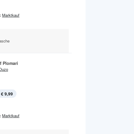
:
Marktkauf
lasche
f Plomari
Ouzo
€ 9,99
:
Marktkauf