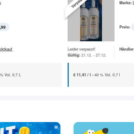
Verpasst!
o
Marke:
,99
Preis:
rktkauf
Leider verpasst!
Händler
Gültig:
21.12. - 27.12.
% Vol. 0,7 L
€ 11,41 / l -
40 % Vol. 0,7 l