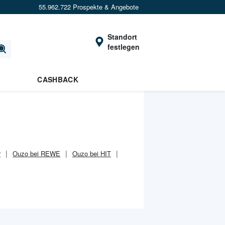
55.962.722 Prospekte & Angebote
Standort
festlegen
CASHBACK
r
Ouzo bei REWE
Ouzo bei HIT