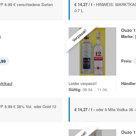
8.99 € verschiedene Sorten
€ 14,27 / l -
HINWEIS: MARKTKAUF-
0,7 L
Ouzo 1
Verpasst!
o
Marke:
,99
Preis:
rktkauf
Leider verpasst!
Händler
Gültig:
08.04. - 11.04.
8.99 € 38% Vol. oder Gold 12
€ 14,27 / l -
oder 9 Mile Vodka 36 -
Ouzo 1