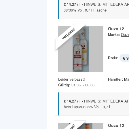
€ 14,27 / l -
HINWEIS: MIT EDEKA APP 
38/36% Vol. 0,7 l Flasche
Ouzo 12
Verpasst!
Marke:
Ouz
Preis:
€ 9
Leider verpasst!
Händler:
Ma
Gültig:
31.05. - 06.06.
€ 14,27 / l -
HINWEIS: MIT EDEKA APP 
Anis Liqueur 36% Vol., 0,7 L
Ouzo 12