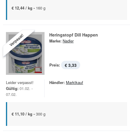
€ 12,44 / kg -
160 g
Heringstopf Dill Happen
Verpasst!
Marke:
Nadler
Preis:
€ 3,33
Leider verpasst!
Händler:
Marktkauf
Gültig:
01.02. -
07.02.
€ 11,10 / kg -
300 g