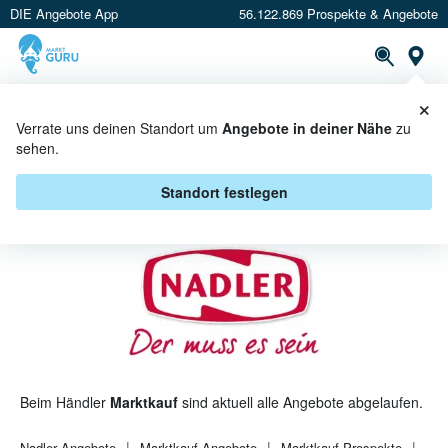
DIE Angebote App
56.122.869 Prospekte & Angebote
St
×
PROSPEKTE
ANGEBOTE
CASHBACK
Verrate uns deinen Standort um
Angebote in deiner Nähe
zu
sehen.
NADLER BEI MARKTKAUF -
ANGEBOTE & AKTIONEN
Standort festlegen
Beim Händler
Marktkauf
sind aktuell alle Angebote abgelaufen.
Nadler
Angebote
Marktkauf
Angebote
Marktkauf
Prospekte