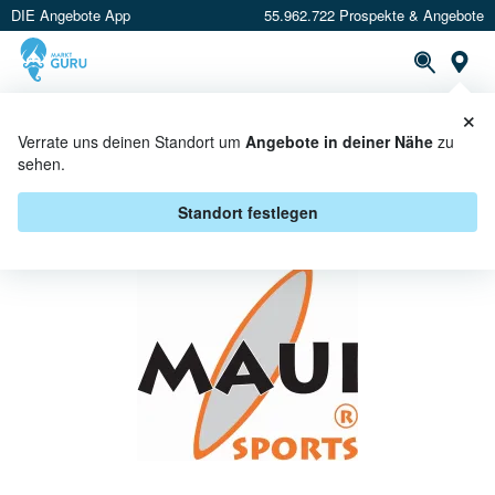
DIE Angebote App
55.962.722 Prospekte & Angebote
St
×
PROSPEKTE
ANGEBOTE
CASHBACK
Verrate uns deinen Standort um
Angebote in deiner Nähe
zu
sehen.
MAUI BEI MARKTKAUF -
ANGEBOTE & AKTIONEN
Standort festlegen