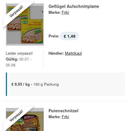
Geflügel Aufschnittplatte
Verpasst!
Marke:
Friki
Preis:
€ 1,49
Leider verpasst!
Händler:
Marktkauf
Gültig:
30.07. -
05.08.
€ 9,93 / kg -
150 g Packung
Putenschnitzel
Verpasst!
Marke:
Friki