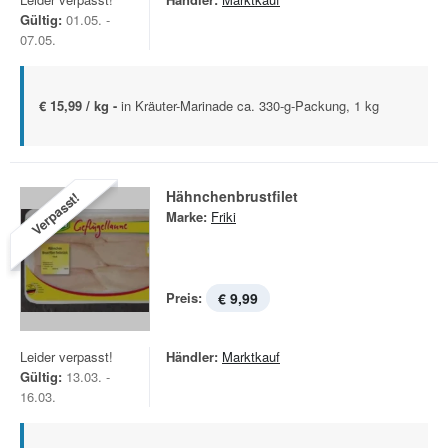
Gültig:
01.05. -
07.05.
€ 15,99 / kg -
in Kräuter-Marinade ca. 330-g-Packung, 1 kg
Hähnchenbrustfilet
Verpasst!
Marke:
Friki
Preis:
€ 9,99
Leider verpasst!
Händler:
Marktkauf
Gültig:
13.03. -
16.03.