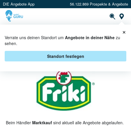
DIE Angebote App
56.122.869 Prospekte & Angebote
St
×
PROSPEKTE
ANGEBOTE
CASHBACK
Verrate uns deinen Standort um
Angebote in deiner Nähe
zu
sehen.
FRIKI BEI MARKTKAUF -
ANGEBOTE & AKTIONEN
Standort festlegen
Beim Händler
Marktkauf
sind aktuell alle Angebote abgelaufen.