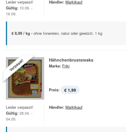
Leider verpasst!
Händler:
Marktkauf
Gültig:
10.09. -
16.09.
€ 8,99 / kg -
ohne Innereien, natur oder gewürzt, 1 kg
Hähnchenbruststeaks
Verpasst!
Marke:
Friki
Preis:
€ 1,99
Leider verpasst!
Händler:
Marktkauf
Gültig:
28.04. -
04.05.