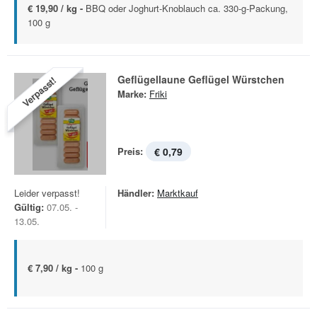
€ 19,90 / kg -
BBQ oder Joghurt-Knoblauch ca. 330-g-Packung,
100 g
Geflügellaune Geflügel Würstchen
Verpasst!
Marke:
Friki
Preis:
€ 0,79
Leider verpasst!
Händler:
Marktkauf
Gültig:
07.05. -
13.05.
€ 7,90 / kg -
100 g