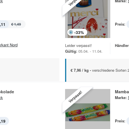
ck
Marke:
,11
Preis:
€ 1,49
-
33
%
rkant Nord
Leider verpasst!
Händler
Gültig:
05.04. - 11.04.
€ 7,96 / kg -
verschiedene Sorten 
okolade
Mamba
Verpasst!
ck
Marke:
,19
Preis: