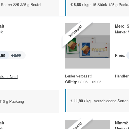
 Sorten 225-325-g-Beutel
€ 8,88 / kg -
15 Stück 125-g-Pack
alt
Merci 
Verpasst!
ck
Marke:
,99
Preis:
€ 2,99
Leider verpasst!
Händler
rkant Nord
Gültig:
03.05. - 09.05.
€ 11,90 / kg -
verschiedene Sorten 
/210-g-Packung
alt
Nimm2
Verpasst!
ck
Marke: