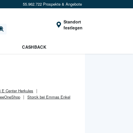
55.962.722 Prospekte & Angebote
Standort
festlegen
CASHBACK
i E Center Herkules
FreeOneShop
Storck bei Emmas Enkel