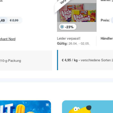
,49
Preis:
€ 2,99
-
23
%
Leider verpasst!
Händler
rkant Nord
Gültig:
26.04. - 02.05.
€ 4,95 / kg -
verschiedene Sorten 
/210-g-Packung