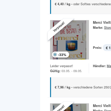
€ 4,40 / kg -
oder Softies verschiedene
Merci Vielf
Verpasst!
Marke:
Stor
Preis:
€ 1
-
33
%
Leider verpasst!
Händler:
Ma
Gültig:
03.05. - 09.05.
€ 7,96 / kg -
verschiedene Sorten 250
Merci Vielf
Verpasst!
Marke:
Stor