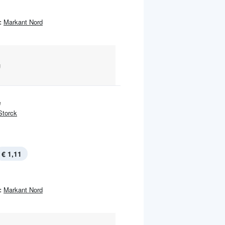
:
Markant Nord
g
e
Storck
€ 1,11
:
Markant Nord