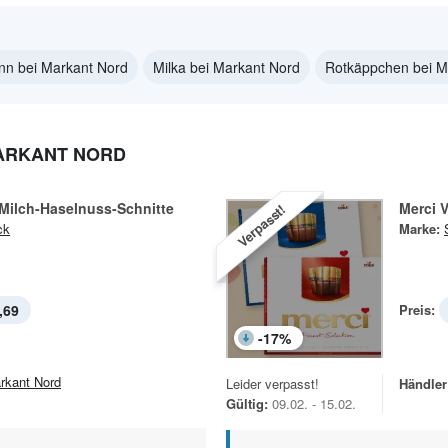
n bei Markant Nord
Milka bei Markant Nord
Rotkäppchen bei M
ARKANT NORD
Milch-Haselnuss-Schnitte
Merci V
Verpasst!
ck
Marke:
,69
Preis:
-
17
%
rkant Nord
Leider verpasst!
Händler
Gültig:
09.02. - 15.02.