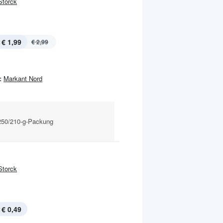
Storck
€ 1,99
€ 2,99
:
Markant Nord
250/210-g-Packung
Storck
€ 0,49