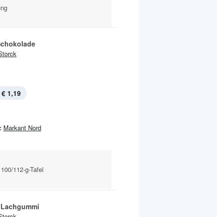
ung
Schokolade
Storck
€ 1,19
:
Markant Nord
100/112-g-Tafel
 Lachgummi
Storck