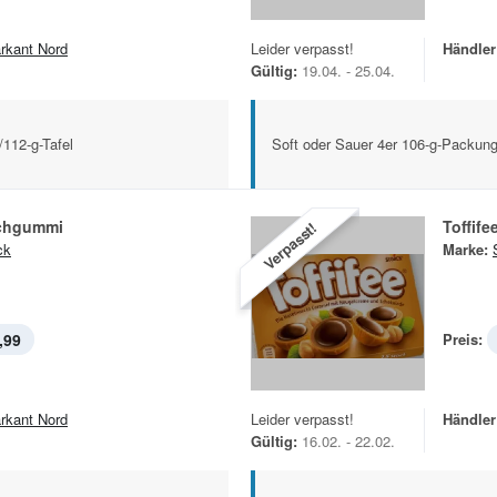
rkant Nord
Leider verpasst!
Händler
Gültig:
19.04. - 25.04.
112-g-Tafel
Soft oder Sauer 4er 106-g-Packun
chgummi
Toffife
Verpasst!
ck
Marke:
,99
Preis:
rkant Nord
Leider verpasst!
Händler
Gültig:
16.02. - 22.02.