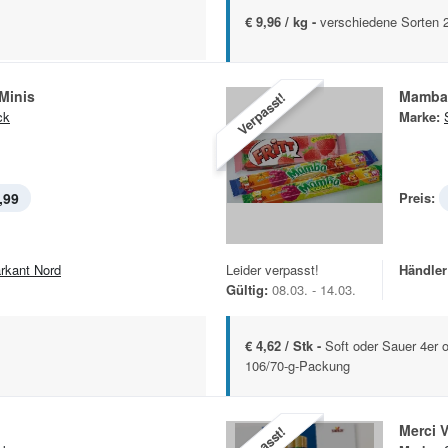
€ 9,96 / kg -
verschiedene Sorten 
Minis
Mamba
Verpasst!
ck
Marke:
,99
Preis:
rkant Nord
Leider verpasst!
Händler
Gültig:
08.03. - 14.03.
€ 4,62 / Stk -
Soft oder Sauer 4er 
106/70-g-Packung
Merci V
Verpasst!