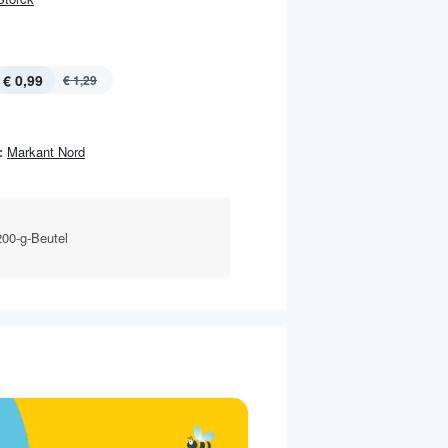
€ 0,99
€ 1,29
:
Markant Nord
200-g-Beutel