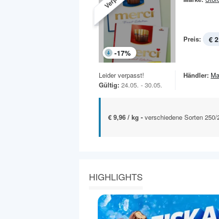
Preis:
€ 2
-
17
%
Leider verpasst!
Händler:
Ma
Gültig:
24.05. - 30.05.
€ 9,96 / kg -
verschiedene Sorten 250
HIGHLIGHTS