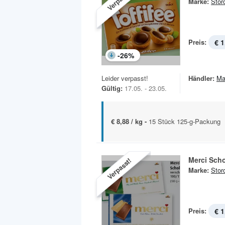
Marke:
Stor
Preis:
€ 1
-
26
%
Leider verpasst!
Händler:
Ma
Gültig:
17.05. - 23.05.
€ 8,88 / kg -
15 Stück 125-g-Packung
Merci Sch
Verpasst!
Marke:
Stor
Preis:
€ 1