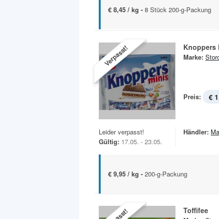
€ 8,45 / kg -
8 Stück 200-g-Packung
Knoppers 
Verpasst!
Marke:
Stor
Preis:
€ 1
Leider verpasst!
Händler:
Ma
Gültig:
17.05. - 23.05.
€ 9,95 / kg -
200-g-Packung
Toffifee
Verpasst!