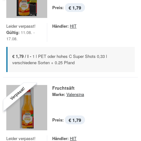
Preis:
€ 1,79
Leider verpasst!
Händler:
HIT
Gültig:
11.08. -
17.08.
€ 1,79 / l -
1 l PET oder hohes C Super Shots 0,33 l
verschiedene Sorten + 0.25 Pfand
Fruchtsäft
Verpasst!
Marke:
Valensina
Preis:
€ 1,79
Leider verpasst!
Händler:
HIT