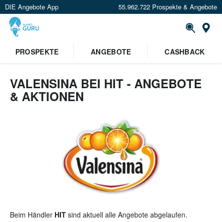
DIE Angebote App
55.962.722 Prospekte & Angebote
St
×
PROSPEKTE
ANGEBOTE
CASHBACK
Verrate uns deinen Standort um
Angebote in deiner Nähe
zu
sehen.
VALENSINA BEI HIT - ANGEBOTE
& AKTIONEN
Standort festlegen
Beim Händler
HIT
sind aktuell alle Angebote abgelaufen.