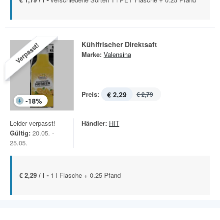
Kühlfrischer Direktsaft
Verpasst!
Marke:
Valensina
Preis:
€ 2,29
€ 2,79
-
18
%
Leider verpasst!
Händler:
HIT
Gültig:
20.05. -
25.05.
€ 2,29 / l -
1 l Flasche + 0.25 Pfand