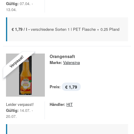
Gültig:
07.04. -
13.04.
€ 1,79 / l -
verschiedene Sorten 1 l PET Flasche + 0.25 Pfand
Orangensaft
Verpasst!
Marke:
Valensina
Preis:
€ 1,79
Leider verpasst!
Händler:
HIT
Gültig:
14.07. -
20.07.