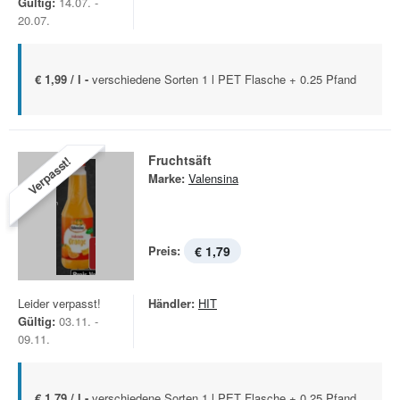
Gültig:
14.07. -
20.07.
€ 1,99 / l -
verschiedene Sorten 1 l PET Flasche + 0.25 Pfand
Fruchtsäft
Verpasst!
Marke:
Valensina
Preis:
€ 1,79
Leider verpasst!
Händler:
HIT
Gültig:
03.11. -
09.11.
€ 1,79 / l -
verschiedene Sorten 1 l PET Flasche + 0.25 Pfand