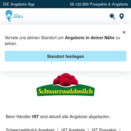
DIE Angebote App
56.122.869 Prospekte & Angebote
St
×
PROSPEKTE
ANGEBOTE
CASHBACK
Verrate uns deinen Standort um
Angebote in deiner Nähe
zu
sehen.
SCHWARZWALDMILCH BEI HIT -
ANGEBOTE & AKTIONEN
Standort festlegen
Beim Händler
HIT
sind aktuell alle Angebote abgelaufen.
Schwarzwaldmilch
Angebote
HIT
Angebote
HIT
Prospekte