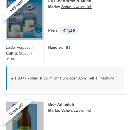
LAC Fettarme H-Milch
Verpasst!
Marke:
Schwarzwaldmilch
Preis:
€ 1,59
Leider verpasst!
Händler:
HIT
Gültig:
26.05. -
01.06.
€ 1,59 / l -
oder H- Vollmilch 1,5% oder 3,5% Fett 1l Packung
Bio-Vollmilch
Verpasst!
Marke:
Schwarzwaldmilch