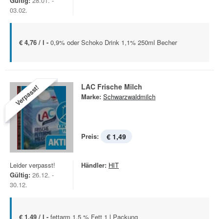
Gültig:
28.01. -
03.02.
€ 4,76 / l -
0,9% oder Schoko Drink 1,1% 250ml Becher
LAC Frische Milch
Verpasst!
Marke:
Schwarzwaldmilch
Preis:
€ 1,49
Leider verpasst!
Händler:
HIT
Gültig:
26.12. -
30.12.
€ 1,49 / l -
fettarm 1,5 % Fett 1 l Packung