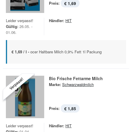
Preis:
€ 1,69
Leider verpasst!
Händler:
HIT
Gültig:
26.05. -
01.06.
€ 1,69 / l -
ocer Haltbare Milch 0,9% Fett 1l Packung
Bio Frische Fettarme Milch
Verpasst!
Marke:
Schwarzwaldmilch
Preis:
€ 1,85
Leider verpasst!
Händler:
HIT
Gültig:
01.04. -