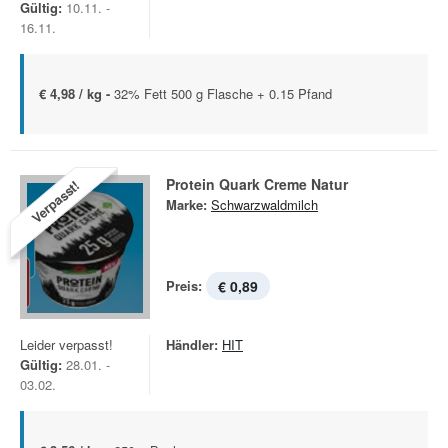
Gültig:
10.11. -
16.11.
€ 4,98 / kg -
32% Fett 500 g Flasche + 0.15 Pfand
Protein Quark Creme Natur
Verpasst!
Marke:
Schwarzwaldmilch
Preis:
€ 0,89
Leider verpasst!
Händler:
HIT
Gültig:
28.01. -
03.02.