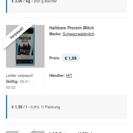
€ 3,56 / kg -
250 g Becher
Haltbare Protein Milch
Verpasst!
Marke:
Schwarzwaldmilch
Preis:
€ 1,59
Leider verpasst!
Händler:
HIT
Gültig:
28.01. -
03.02.
€ 1,59 / l -
0,9% 1l Packung