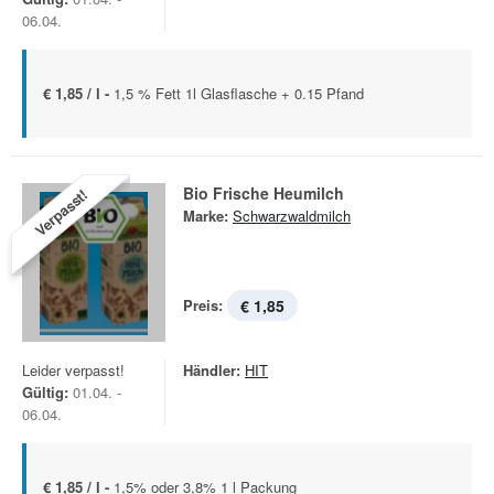
06.04.
€ 1,85 / l -
1,5 % Fett 1l Glasflasche + 0.15 Pfand
Bio Frische Heumilch
Verpasst!
Marke:
Schwarzwaldmilch
Preis:
€ 1,85
Leider verpasst!
Händler:
HIT
Gültig:
01.04. -
06.04.
€ 1,85 / l -
1,5% oder 3,8% 1 l Packung