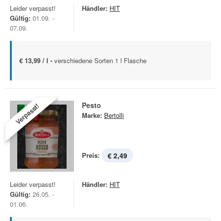
Leider verpasst!
Händler:
HIT
Gültig:
01.09. -
07.09.
€ 13,99 / l -
verschiedene Sorten 1 l Flasche
Pesto
Verpasst!
Marke:
Bertolli
Preis:
€ 2,49
Leider verpasst!
Händler:
HIT
Gültig:
26.05. -
01.06.