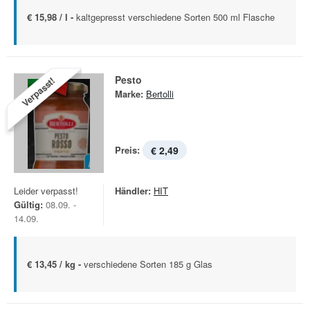
€ 15,98 / l -
kaltgepresst verschiedene Sorten 500 ml Flasche
Pesto
Verpasst!
Marke:
Bertolli
Preis:
€ 2,49
Leider verpasst!
Händler:
HIT
Gültig:
08.09. -
14.09.
€ 13,45 / kg -
verschiedene Sorten 185 g Glas