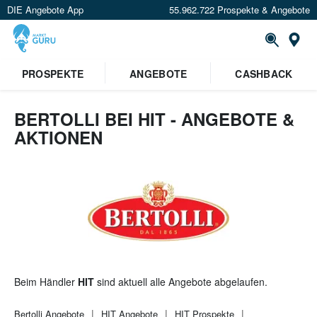
DIE Angebote App
55.962.722 Prospekte & Angebote
St
×
PROSPEKTE
ANGEBOTE
CASHBACK
Verrate uns deinen Standort um
Angebote in deiner Nähe
zu
sehen.
BERTOLLI BEI HIT - ANGEBOTE &
AKTIONEN
Standort festlegen
Beim Händler
HIT
sind aktuell alle Angebote abgelaufen.
Bertolli
Angebote
HIT
Angebote
HIT
Prospekte