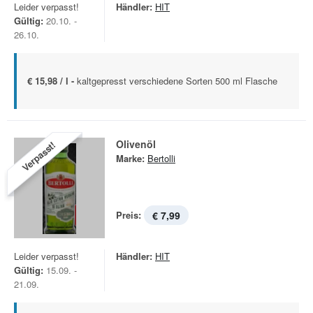
Leider verpasst!
Händler:
HIT
Gültig:
20.10. -
26.10.
€ 15,98 / l -
kaltgepresst verschiedene Sorten 500 ml Flasche
Olivenöl
Verpasst!
Marke:
Bertolli
Preis:
€ 7,99
Leider verpasst!
Händler:
HIT
Gültig:
15.09. -
21.09.