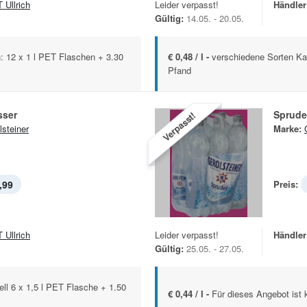
 Ullrich
Leider verpasst!
Händler
Gültig:
14.05. - 20.05.
: 12 x 1 l PET Flaschen + 3.30
€ 0,48 / l -
verschiedene Sorten Ka
Pfand
sser
Sprude
Verpasst!
lsteiner
Marke:
,99
Preis:
 Ullrich
Leider verpasst!
Händler
Gültig:
25.05. - 27.05.
ll 6 x 1,5 l PET Flasche + 1.50
€ 0,44 / l -
Für dieses Angebot ist 