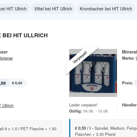
ei HIT Ullrich
Vittel bei HIT Ullrich
Krombacher bei HIT Ullrich
BEI HIT ULLRICH
sser
Minera
Verpasst!
lsteiner
Marke:
,99
Preis:
€ 5,49
Leider verpasst!
Händler
 Ullrich
Gültig:
04.06. - 10.06.
€ 0,55 / l -
Sprudel, Medium, Feinper
ll 6 x 1,5 l PET Flasche + 1.50
Flaschen + 3.30 Pfand