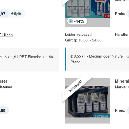
,97
Preis:
€ 5,49
-
44
%
Leider verpasst!
Händler
 Ullrich
Gültig:
18.06. - 24.06.
€ 0,55 / l -
Medium oder Naturell Ka
ll 6 x 1,5 l PET Flasche + 1.50
Pfand
sser
Minera
Verpasst!
lsteiner
Marke:
,99
Preis: