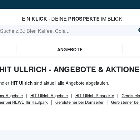
EIN
KLICK
- DEINE
PROSPEKTE
IM BLICK
ANGEBOTE
HIT ULLRICH - ANGEBOTE & AKTION
ndler
HIT Ullrich
sind aktuell alle Angebote abgelaufen.
ner
Angebote
HIT Ullrich
Angebote
HIT Ullrich
Prospekte
Gerolstei
ner bei REWE Ihr Kaufpark
Gerolsteiner bei Dornseifer
Gerolsteiner be