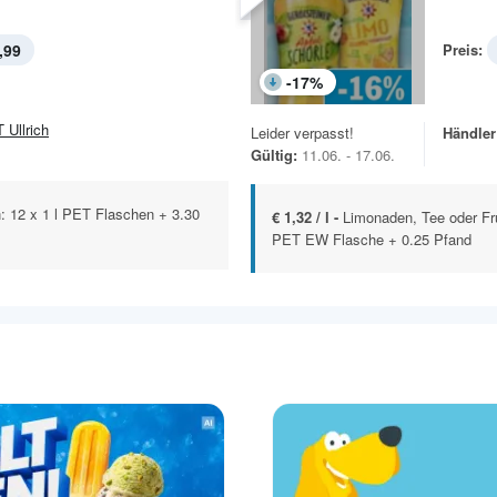
,99
Preis:
-
17
%
 Ullrich
Leider verpasst!
Händler
Gültig:
11.06. - 17.06.
: 12 x 1 l PET Flaschen + 3.30
€ 1,32 / l -
Limonaden, Tee oder Fru
PET EW Flasche + 0.25 Pfand