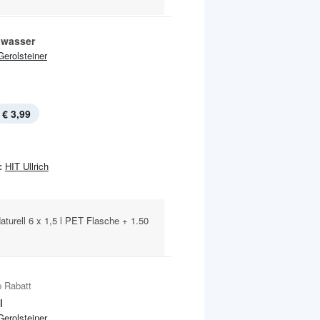
lwasser
Gerolsteiner
€ 3,99
:
HIT Ullrich
turell 6 x 1,5 l PET Flasche + 1.50
 Rabatt
l
Gerolsteiner