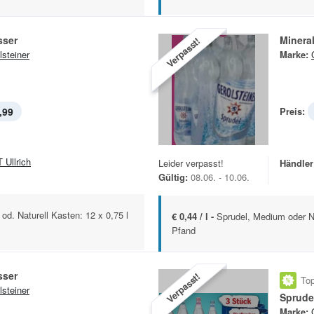
sser
Minera
Verpasst!
lsteiner
Marke:
,99
Preis:
 Ullrich
Leider verpasst!
Händler
Gültig:
08.06. - 10.06.
od. Naturell Kasten: 12 x 0,75 l
€ 0,44 / l -
Sprudel, Medium oder Na
Pfand
sser
Verpasst!
Top
lsteiner
Sprude
Marke: