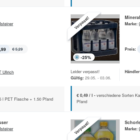
Minera
Verpasst!
lsteiner
Marke:
,99
Preis:
€ 5,29
-
25
%
Leider verpasst!
Händler
 Ullrich
Gültig:
29.05. - 03.06.
€ 0,49 / l -
verschiedene Sorten Ka
,5 l PET Flasche + 1.50 Pfand
Pfand
sser
Schorl
Verpasst!
lsteiner
Marke: