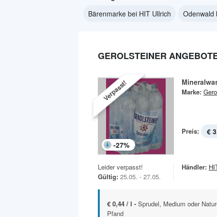
Bärenmarke bei HIT Ullrich
Odenwald b
GEROLSTEINER ANGEBOTE 
Mineralwa
Verpasst!
Marke:
Gero
Preis:
€ 3
-
27
%
Leider verpasst!
Händler:
HIT
Gültig:
25.05. - 27.05.
€ 0,44 / l -
Sprudel, Medium oder Nature
Pfand