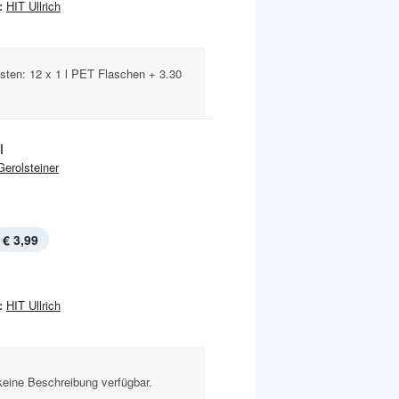
:
HIT Ullrich
sten: 12 x 1 l PET Flaschen + 3.30
l
Gerolsteiner
€ 3,99
:
HIT Ullrich
keine Beschreibung verfügbar.