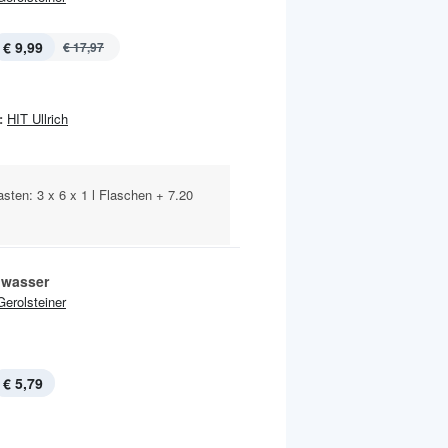
€ 9,99
€ 17,97
:
HIT Ullrich
sten: 3 x 6 x 1 l Flaschen + 7.20
lwasser
Gerolsteiner
€ 5,79