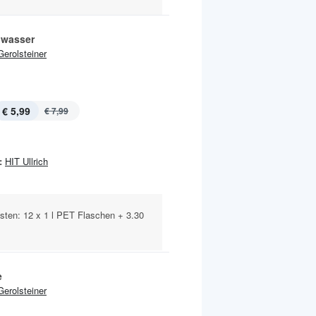
lwasser
Gerolsteiner
€ 5,99
€ 7,99
:
HIT Ullrich
sten: 12 x 1 l PET Flaschen + 3.30
e
Gerolsteiner