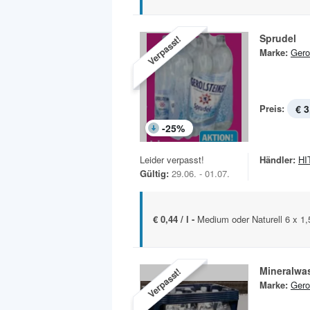
Sprudel
Verpasst!
Marke:
Gero
Preis:
€ 3
-
25
%
Leider verpasst!
Händler:
HIT
Gültig:
29.06. - 01.07.
€ 0,44 / l -
Medium oder Naturell 6 x 1
Mineralwa
Verpasst!
Marke:
Gero