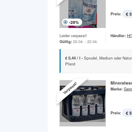
Preis:
€ 3
-
28
%
Leider verpasst!
Händler:
HIT
Gültig:
20.04. - 22.04.
€ 0,44 / l -
Sprudel, Medium oder Nature
Pfand
Mineralwa
Verpasst!
Marke:
Gero
Preis:
€ 5