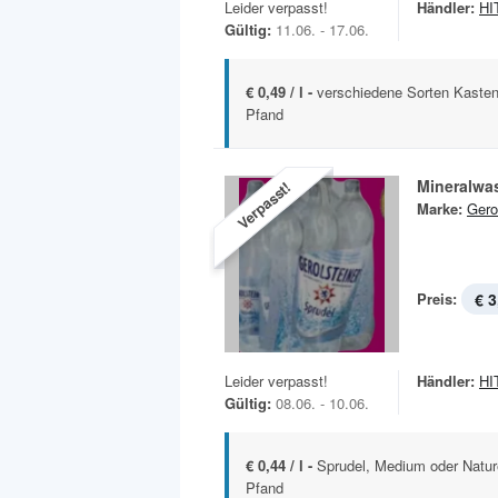
Leider verpasst!
Händler:
HIT
Gültig:
11.06. - 17.06.
€ 0,49 / l -
verschiedene Sorten Kasten
Pfand
Mineralwa
Verpasst!
Marke:
Gero
Preis:
€ 3
Leider verpasst!
Händler:
HIT
Gültig:
08.06. - 10.06.
€ 0,44 / l -
Sprudel, Medium oder Nature
Pfand