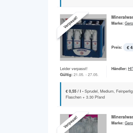
Mineralwa
Verpasst!
Marke:
Gero
Preis:
€ 4
Leider verpasst!
Händler:
HIT
Gültig:
21.05. - 27.05.
€ 0,55 / l -
Sprudel, Medium, Feinperlig 
Flaschen + 3.30 Pfand
Mineralwa
Verpasst!
Marke:
Gero