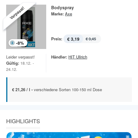
Bodyspray
Verpasst!
Marke:
Axe
Preis:
€ 3,19
€ 3,45
-
8
%
Leider verpasst!
Händler:
HIT Ullrich
Gültig:
18.12. -
24.12.
€ 21,26 / l -
verschiedene Sorten 100-150 ml Dose
HIGHLIGHTS