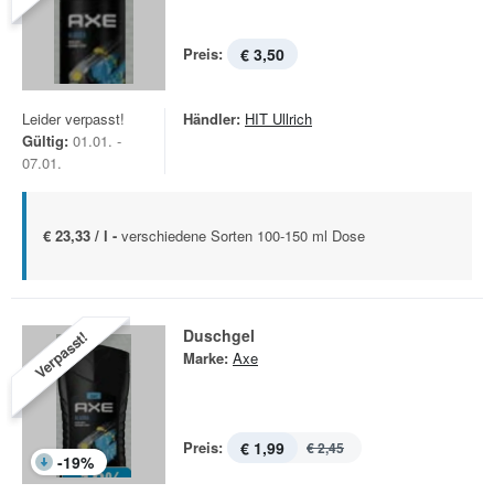
Preis:
€ 3,50
Leider verpasst!
Händler:
HIT Ullrich
Gültig:
01.01. -
07.01.
€ 23,33 / l -
verschiedene Sorten 100-150 ml Dose
Duschgel
Verpasst!
Marke:
Axe
Preis:
€ 1,99
€ 2,45
-
19
%