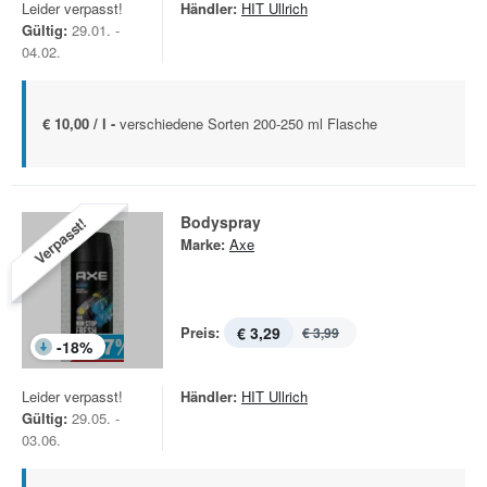
Leider verpasst!
Händler:
HIT Ullrich
Gültig:
29.01. -
04.02.
€ 10,00 / l -
verschiedene Sorten 200-250 ml Flasche
Bodyspray
Verpasst!
Marke:
Axe
Preis:
€ 3,29
€ 3,99
-
18
%
Leider verpasst!
Händler:
HIT Ullrich
Gültig:
29.05. -
03.06.