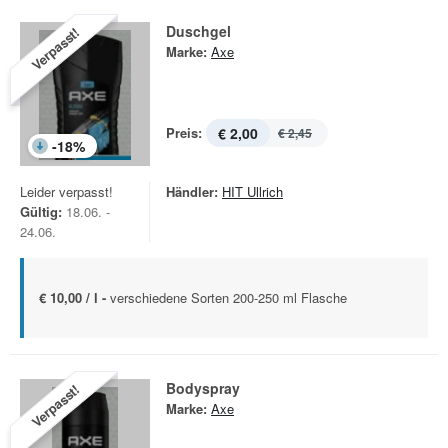
Duschgel
Verpasst!
Marke:
Axe
Preis:
€ 2,00
€ 2,45
-
18
%
Leider verpasst!
Händler:
HIT Ullrich
Gültig:
18.06. -
24.06.
€ 10,00 / l -
verschiedene Sorten 200-250 ml Flasche
Bodyspray
Verpasst!
Marke:
Axe