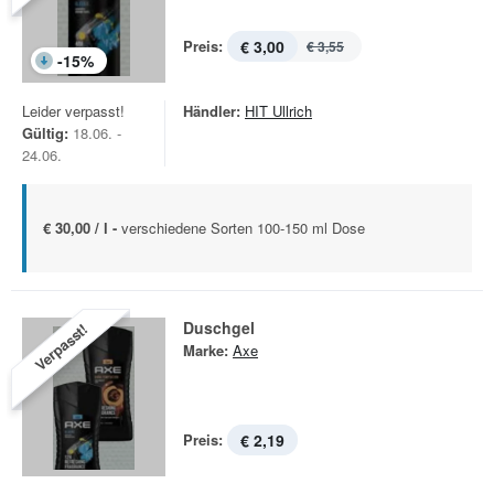
Preis:
€ 3,00
€ 3,55
-
15
%
Leider verpasst!
Händler:
HIT Ullrich
Gültig:
18.06. -
24.06.
€ 30,00 / l -
verschiedene Sorten 100-150 ml Dose
Duschgel
Verpasst!
Marke:
Axe
Preis:
€ 2,19