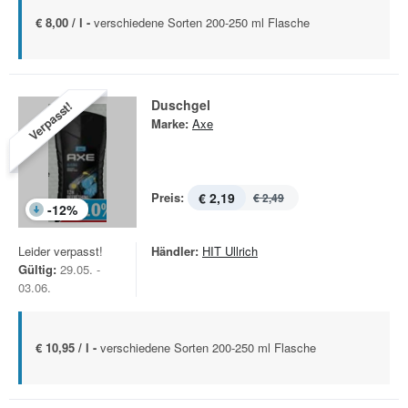
€ 8,00 / l -
verschiedene Sorten 200-250 ml Flasche
Duschgel
Verpasst!
Marke:
Axe
Preis:
€ 2,19
€ 2,49
-
12
%
Leider verpasst!
Händler:
HIT Ullrich
Gültig:
29.05. -
03.06.
€ 10,95 / l -
verschiedene Sorten 200-250 ml Flasche