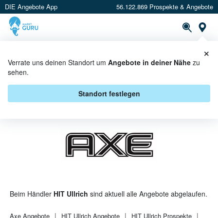
DIE Angebote App
56.122.869 Prospekte & Angebote
St
×
PROSPEKTE
ANGEBOTE
CASHBACK
Verrate uns deinen Standort um
Angebote in deiner Nähe
zu
sehen.
AXE BEI HIT ULLRICH -
ANGEBOTE & AKTIONEN
Standort festlegen
Beim Händler
HIT Ullrich
sind aktuell alle Angebote abgelaufen.
Axe
Angebote
HIT Ullrich
Angebote
HIT Ullrich
Prospekte