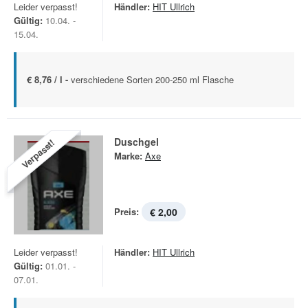
Leider verpasst!
Händler:
HIT Ullrich
Gültig:
10.04. -
15.04.
€ 8,76 / l -
verschiedene Sorten 200-250 ml Flasche
Duschgel
Verpasst!
Marke:
Axe
Preis:
€ 2,00
Leider verpasst!
Händler:
HIT Ullrich
Gültig:
01.01. -
07.01.