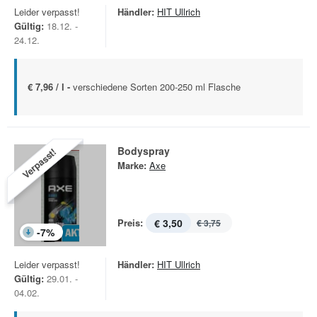
Leider verpasst!
Händler:
HIT Ullrich
Gültig:
18.12. -
24.12.
€ 7,96 / l -
verschiedene Sorten 200-250 ml Flasche
Bodyspray
Verpasst!
Marke:
Axe
Preis:
€ 3,50
€ 3,75
-
7
%
Leider verpasst!
Händler:
HIT Ullrich
Gültig:
29.01. -
04.02.