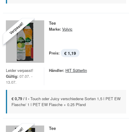
Tee
Verpasst!
Marke:
Volvic
Preis:
€ 1,19
Leider verpasst!
Händler:
HIT Sütterlin
Gültig:
07.07. -
13.07.
€ 0,79 / l -
Touch oder Juicy verschiedene Sorten 1,5 l PET EW
Flasche/ 1 l PET EW Flasche + 0.25 Pfand
Tee