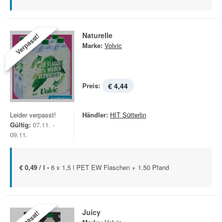
Naturelle
Verpasst!
Marke:
Volvic
Preis:
€ 4,44
Leider verpasst!
Händler:
HIT Sütterlin
Gültig:
07.11. -
09.11.
€ 0,49 / l -
6 x 1,5 l PET EW Flaschen + 1.50 Pfand
Juicy
Verpasst!