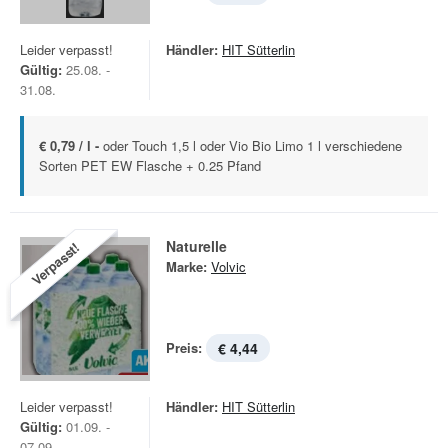
Leider verpasst!
Händler:
HIT Sütterlin
Gültig:
25.08. -
31.08.
€ 0,79 / l -
oder Touch 1,5 l oder Vio Bio Limo 1 l verschiedene
Sorten PET EW Flasche + 0.25 Pfand
Naturelle
Verpasst!
Marke:
Volvic
Preis:
€ 4,44
Leider verpasst!
Händler:
HIT Sütterlin
Gültig:
01.09. -
07.09.