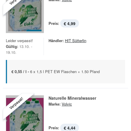
Preis:
€ 4,99
Leider verpasst!
Händler:
HIT Sütterlin
Gültig:
13.10. -
19.10.
€ 0,55 / l -
6 x 1,5 l PET EW Flaschen + 1.50 Pfand
Naturelle Mineralwasser
Verpasst!
Marke:
Volvic
Preis:
€ 4,44