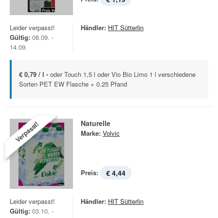
Leider verpasst!
Händler:
HIT Sütterlin
Gültig:
08.09. -
14.09.
€ 0,79 / l -
oder Touch 1,5 l oder Vio Bio Limo 1 l verschiedene
Sorten PET EW Flasche + 0.25 Pfand
Naturelle
Verpasst!
Marke:
Volvic
Preis:
€ 4,44
Leider verpasst!
Händler:
HIT Sütterlin
Gültig:
03.10. -