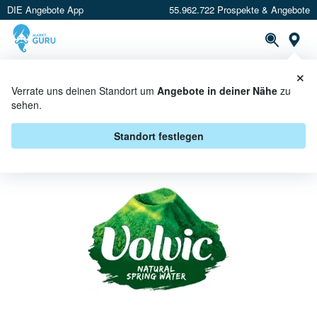
DIE Angebote App
55.962.722 Prospekte & Angebote
St
×
PROSPEKTE
ANGEBOTE
CASHBACK
Verrate uns deinen Standort um
Angebote in deiner Nähe
zu
sehen.
VOLVIC BEI HIT SÜTTERLIN -
ANGEBOTE & AKTIONEN
Standort festlegen