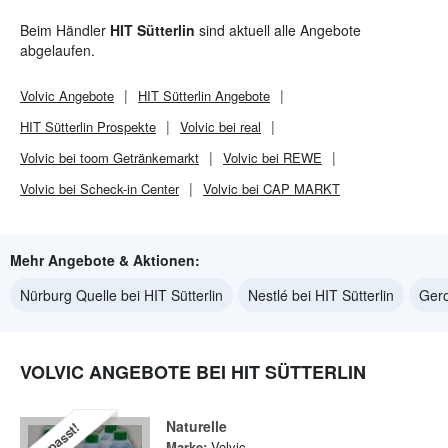
Beim Händler
HIT Sütterlin
sind aktuell alle Angebote
abgelaufen.
Volvic
Angebote
HIT Sütterlin
Angebote
HIT Sütterlin
Prospekte
Volvic bei real
Volvic bei toom Getränkemarkt
Volvic bei REWE
Volvic bei Scheck-in Center
Volvic bei CAP MARKT
Mehr Angebote & Aktionen:
Nürburg Quelle bei HIT Sütterlin
Nestlé bei HIT Sütterlin
Gero
VOLVIC ANGEBOTE BEI HIT SÜTTERLIN
Naturelle
Verpasst!
Marke:
Volvic