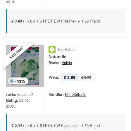
05.10.
€ 0,49 / l -
6 x 1,5 l PET EW Flaschen + 1.50 Pfand
Verpasst!
Top Rabatt
Naturelle
Marke:
Volvic
Preis:
€ 3,99
€ 6,99
-
43
%
Leider verpasst!
Händler:
HIT Sütterlin
Gültig:
23.05. -
25.05.
€ 0,44 / l -
6 x 1,5 l PET EW Flaschen + 1.50 Pfand