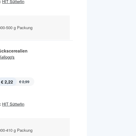
:
HIT Sütterlin
300-500 g Packung
ückscerealien
Kellogg's
€ 2,22
€ 2,99
:
HIT Sütterlin
300-410 g Packung