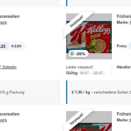
scerealien
Frühst
Verpasst!
ogg's
Marke:
,22
Preis:
€ 2,99
-
26
%
 Sütterlin
Leider verpasst!
Händler
Gültig:
16.07. - 22.07.
-375 g Packung
€ 7,40 / kg -
verschiedene Sorten 
scerealien
Frühst
Verpasst!
ogg's
Marke: