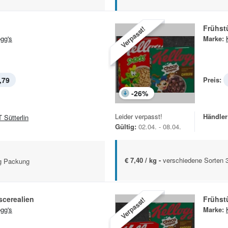
Frühst
Verpasst!
ogg's
Marke:
,79
Preis:
-
26
%
Leider verpasst!
Händler
 Sütterlin
Gültig:
02.04. - 08.04.
€ 7,40 / kg -
verschiedene Sorten 
 g Packung
scerealien
Frühst
Verpasst!
ogg's
Marke: