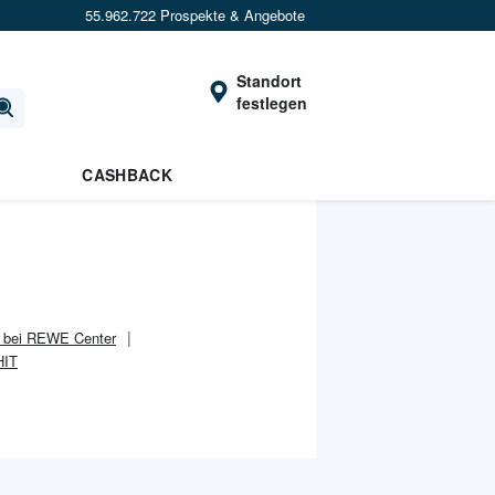
55.962.722 Prospekte & Angebote
Standort
festlegen
CASHBACK
s bei REWE Center
HIT