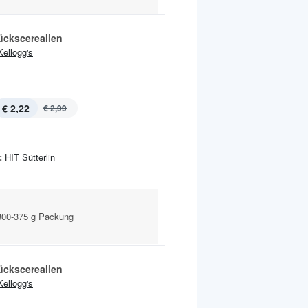
ückscerealien
Kellogg's
€ 2,22
€ 2,99
:
HIT Sütterlin
300-375 g Packung
ückscerealien
Kellogg's