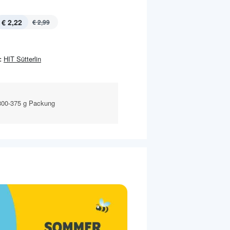
€ 2,22
€ 2,99
:
HIT Sütterlin
300-375 g Packung