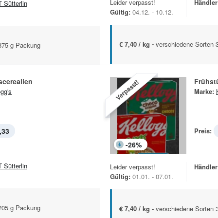
Leider verpasst!
Händler
 Sütterlin
Gültig:
04.12. - 10.12.
€ 7,40 / kg -
verschiedene Sorten 
-375 g Packung
scerealien
Frühst
Verpasst!
ogg's
Marke:
,33
Preis:
-
26
%
 Sütterlin
Leider verpasst!
Händler
Gültig:
01.01. - 07.01.
-205 g Packung
€ 7,40 / kg -
verschiedene Sorten 