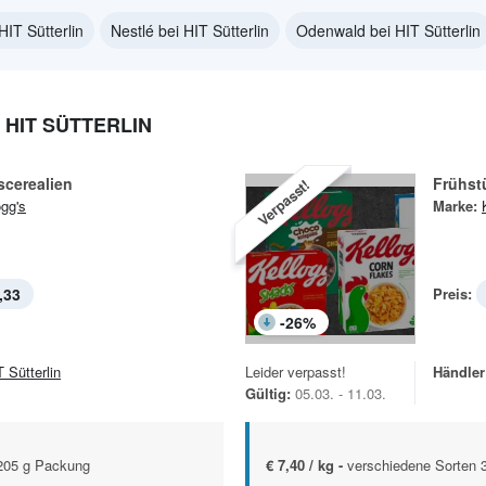
HIT Sütterlin
Nestlé bei HIT Sütterlin
Odenwald bei HIT Sütterlin
 HIT SÜTTERLIN
scerealien
Frühst
Verpasst!
ogg's
Marke:
,33
Preis:
-
26
%
 Sütterlin
Leider verpasst!
Händler
Gültig:
05.03. - 11.03.
-205 g Packung
€ 7,40 / kg -
verschiedene Sorten 