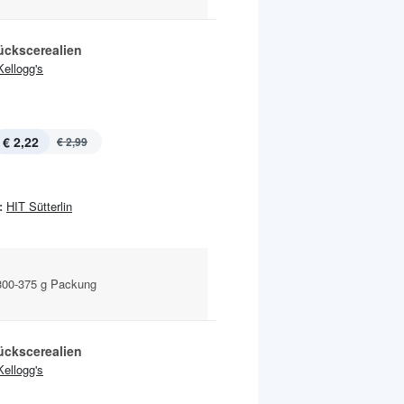
ückscerealien
Kellogg's
€ 2,22
€ 2,99
:
HIT Sütterlin
300-375 g Packung
ückscerealien
Kellogg's