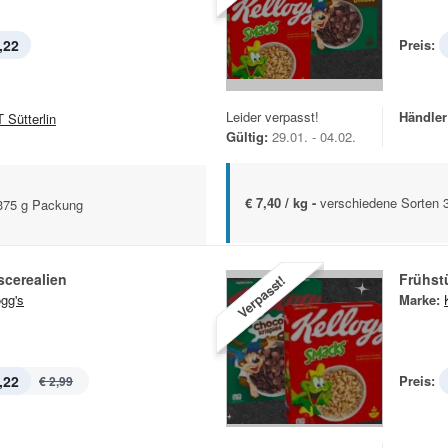
,22
Preis:
Leider verpasst!
Händler
 Sütterlin
Gültig:
29.01. - 04.02.
€ 7,40 / kg -
verschiedene Sorten 
-375 g Packung
scerealien
Frühst
Verpasst!
ogg's
Marke:
,22
Preis:
€ 2,99