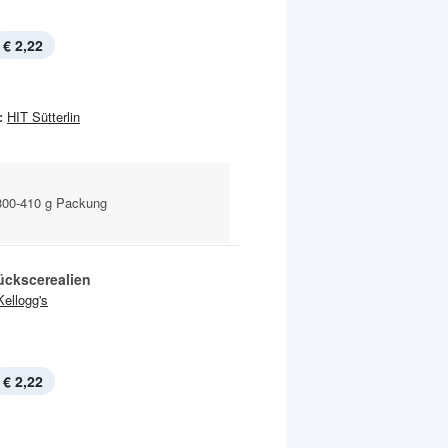
€ 2,22
:
HIT Sütterlin
300-410 g Packung
ückscerealien
Kellogg's
€ 2,22