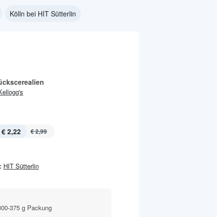
Kölln bei HIT Sütterlin
ückscerealien
Kellogg's
€ 2,22
€ 2,99
:
HIT Sütterlin
300-375 g Packung