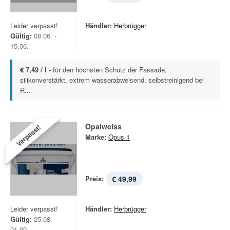
Leider verpasst!
Händler:
Herbrügger
Gültig:
08.06. -
15.06.
€ 7,49 / l -
für den höchsten Schutz der Fassade,
silikonverstärkt, extrem wasserabweisend, selbstreinigend bei
R...
Opalweiss
Verpasst!
Marke:
Opus 1
Preis:
€ 49,99
Leider verpasst!
Händler:
Herbrügger
Gültig:
25.08. -
01.09.