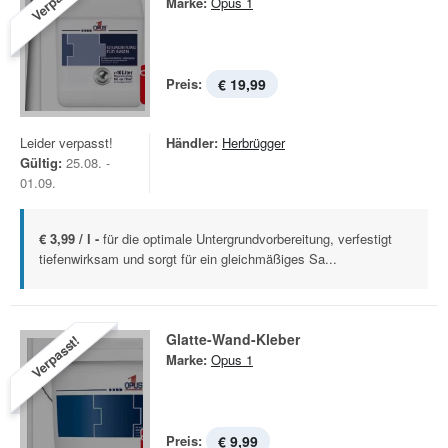
Marke:
Opus 1
Preis:
€ 19,99
Leider verpasst!
Händler:
Herbrügger
Gültig:
25.08. -
01.09.
€ 3,99 / l -
für die optimale Untergrundvorbereitung, verfestigt
tiefenwirksam und sorgt für ein gleichmäßiges Sa...
Glatte-Wand-Kleber
Verpasst!
Marke:
Opus 1
Preis:
€ 9,99