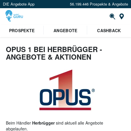
DIE Angebote App
56.199.446 Prospekte & Angebote
St
×
PROSPEKTE
ANGEBOTE
CASHBACK
Verrate uns deinen Standort um
Angebote in deiner Nähe
zu
sehen.
OPUS 1 BEI HERBRÜGGER -
ANGEBOTE & AKTIONEN
Standort festlegen
Beim Händler
Herbrügger
sind aktuell alle Angebote
abgelaufen.