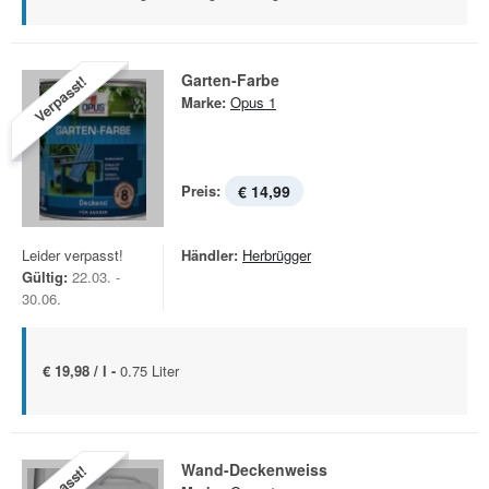
Garten-Farbe
Verpasst!
Marke:
Opus 1
Preis:
€ 14,99
Leider verpasst!
Händler:
Herbrügger
Gültig:
22.03. -
30.06.
€ 19,98 / l -
0.75 Liter
Wand-Deckenweiss
Verpasst!