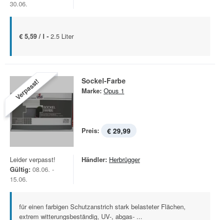
30.06.
€ 5,59 / l -
2.5 Liter
Sockel-Farbe
Verpasst!
Marke:
Opus 1
Preis:
€ 29,99
Leider verpasst!
Händler:
Herbrügger
Gültig:
08.06. -
15.06.
für einen farbigen Schutzanstrich stark belasteter Flächen,
extrem witterungsbeständig, UV-, abgas- ...