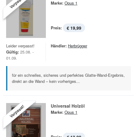
Verpasst!
Marke:
Opus 1
Preis:
€ 19,99
Leider verpasst!
Händler:
Herbrügger
Gültig:
25.08. -
01.09.
für ein schnelles, sicheres und perfektes Glatte-Wand-Ergebnis,
direkt an die Wand – kein vorheriges...
Universal Holzöl
Verpasst!
Marke:
Opus 1
Preis: