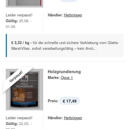
Leider verpasst!
Händler:
Herbrügger
Gültig:
25.08. -
01.09.
€ 3,33 / kg -
für die schnelle und sichere Verklebung vom Glatte-
Wand-Vlies, sofort verarbeitungsfähig – kein Anrü...
Holzgrundierung
Verpasst!
Marke:
Opus 1
Preis:
€ 17,49
Leider verpasst!
Händler:
Herbrügger
Gültig:
22.03. -