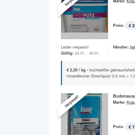
Marke:
Knau
Preis:
€ 2
Leider verpasst!
Händler:
he
Gültig:
24.01. - 30.01.
€ 2,20 / kg -
hochweißer gebrauchsferti
mineralischer Streichputz 0,5 mm + 1,
Bodenaus
Verpasst!
Marke:
Knau
Preis:
€ 1