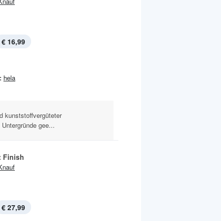
Knauf
€ 16,99
:
hela
und kunststoffvergüteter
n Untergründe gee...
t Finish
Knauf
€ 27,99