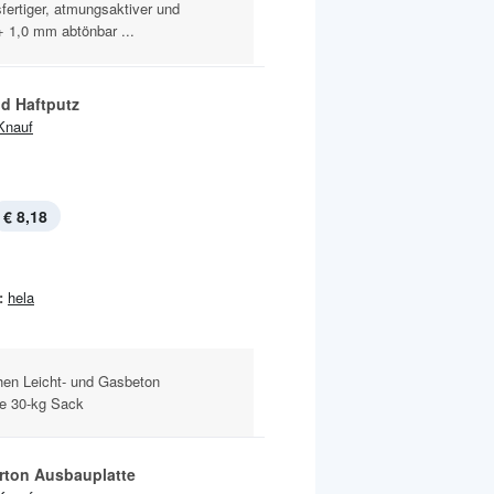
ertiger, atmungsaktiver und
+ 1,0 mm abtönbar ...
d Haftputz
Knauf
€ 8,18
:
hela
chen Leicht- und Gasbeton
je 30-kg Sack
rton Ausbauplatte