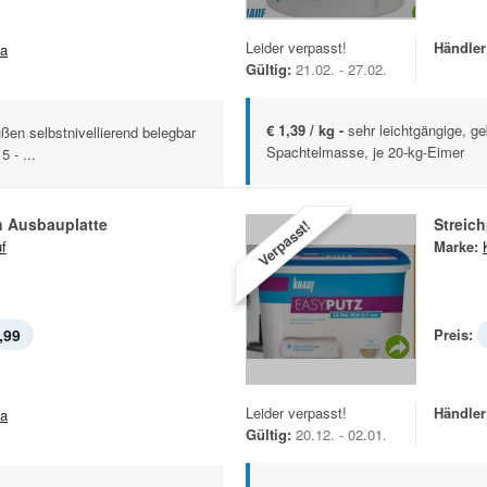
Leider verpasst!
Händler
la
Gültig:
21.02. - 27.02.
€ 1,39 / kg -
sehr leichtgängige, ge
ßen selbstnivellierend belegbar
Spachtelmasse, je 20-kg-Eimer
 - ...
n Ausbauplatte
Streic
Verpasst!
f
Marke:
,99
Preis:
Leider verpasst!
Händler
la
Gültig:
20.12. - 02.01.