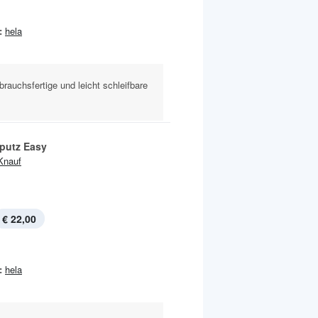
:
hela
brauchsfertige und leicht schleifbare
hputz Easy
Knauf
€ 22,00
:
hela