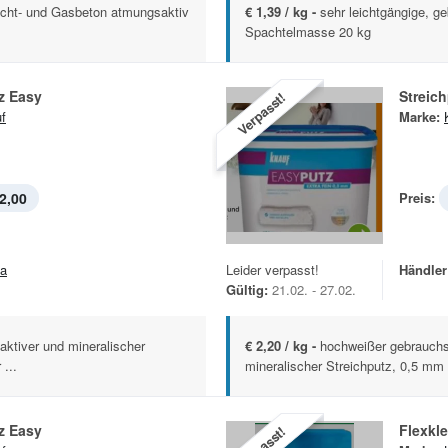
€ 1,39 / kg -
sehr leichtgängige, ge
eicht- und Gasbeton atmungsaktiv
Spachtelmasse 20 kg
z Easy
Streic
Verpasst!
f
Marke:
2,00
Preis:
la
Leider verpasst!
Händler
Gültig:
21.02. - 27.02.
aktiver und mineralischer
€ 2,20 / kg -
hochweißer gebrauchsf
...
mineralischer Streichputz, 0,5 mm
z Easy
Flexkl
Verpasst!