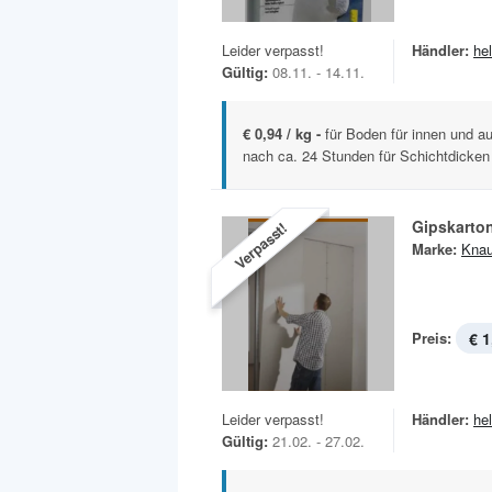
Leider verpasst!
Händler:
he
Gültig:
08.11. - 14.11.
€ 0,94 / kg -
für Boden für innen und au
nach ca. 24 Stunden für Schichtdicken 5
Gipskarto
Verpasst!
Marke:
Knau
Preis:
€ 1
Leider verpasst!
Händler:
he
Gültig:
21.02. - 27.02.