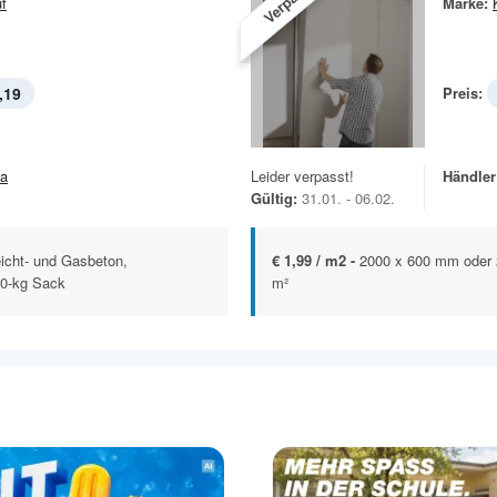
f
Marke:
,19
Preis:
la
Leider verpasst!
Händler
Gültig:
31.01. - 06.02.
eicht- und Gasbeton,
€ 1,99 / m2 -
2000 x 600 mm oder 
30-kg Sack
m²