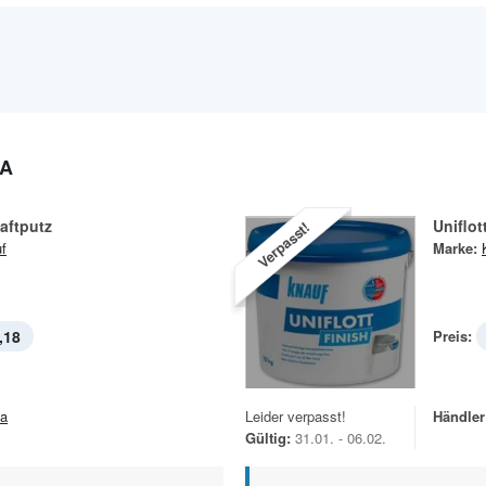
LA
aftputz
Uniflot
Verpasst!
f
Marke:
,18
Preis:
Leider verpasst!
Händler
la
Gültig:
31.01. - 06.02.