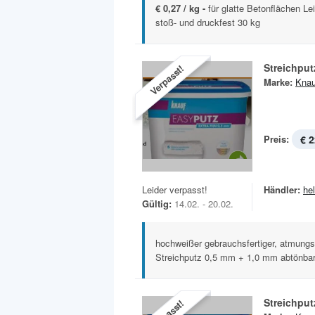
€ 0,27 / kg -
für glatte Betonflächen L
stoß- und druckfest 30 kg
Streichput
Verpasst!
Marke:
Knau
Preis:
€ 2
Leider verpasst!
Händler:
he
Gültig:
14.02. - 20.02.
hochweißer gebrauchsfertiger, atmungs
Streichputz 0,5 mm + 1,0 mm abtönbar 
Streichput
Verpasst!