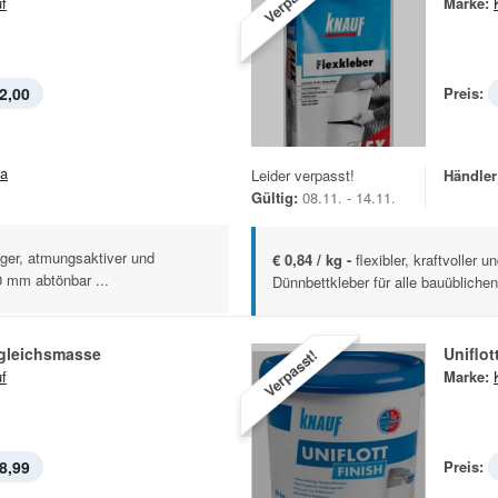
f
Marke:
2,00
Preis:
la
Leider verpasst!
Händler
Gültig:
08.11. - 14.11.
ger, atmungsaktiver und
€ 0,84 / kg -
flexibler, kraftvoller 
0 mm abtönbar ...
Dünnbettkleber für alle bauübliche
gleichsmasse
Uniflot
Verpasst!
f
Marke:
8,99
Preis: