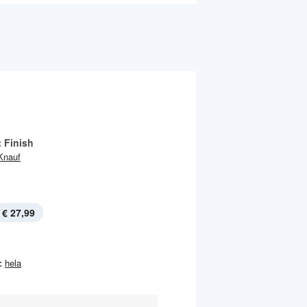
t Finish
Knauf
€ 27,99
:
hela