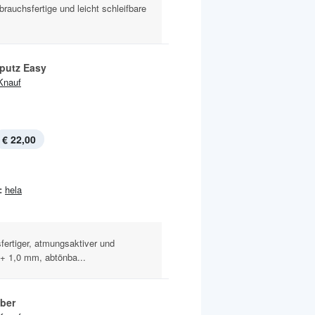
brauchsfertige und leicht schleifbare
hputz Easy
Knauf
€ 22,00
:
hela
ertiger, atmungsaktiver und
 + 1,0 mm, abtönba...
eber