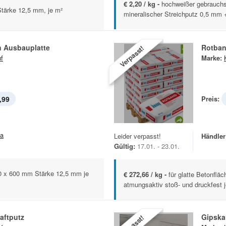
€ 2,20 / kg -
hochweißer gebrauchsf
tärke 12,5 mm, je m²
mineralischer Streichputz 0,5 mm 
n Ausbauplatte
Rotban
Verpasst!
f
Marke:
,99
Preis:
la
Leider verpasst!
Händler
Gültig:
17.01. - 23.01.
0 x 600 mm Stärke 12,5 mm je
€ 272,66 / kg -
für glatte Betonflä
atmungsaktiv stoß- und druckfest 
aftputz
Gipska
Verpasst!