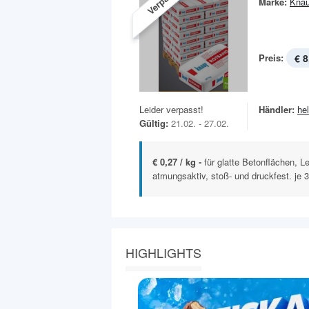
Marke:
Knau
Preis:
€ 8
Leider verpasst!
Händler:
he
Gültig:
21.02. - 27.02.
€ 0,27 / kg -
für glatte Betonflächen, L
atmungsaktiv, stoß- und druckfest. je 
HIGHLIGHTS