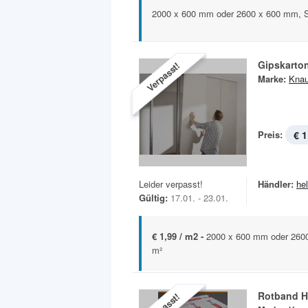
2000 x 600 mm oder 2600 x 600 mm, S
Gipskarto
Verpasst!
Marke:
Knau
Preis:
€ 1
Leider verpasst!
Händler:
he
Gültig:
17.01. - 23.01.
€ 1,99 / m2 -
2000 x 600 mm oder 260
m²
Rotband H
Verpasst!