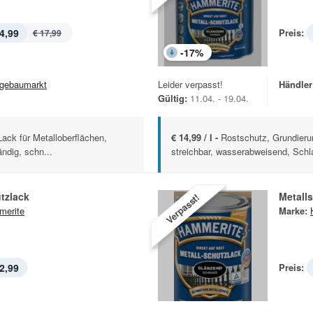
4,99
Preis:
€ 17,99
-
17
%
gebaumarkt
Leider verpasst!
Händler
Gültig:
11.04. - 19.04.
ack für Metalloberflächen,
€ 14,99 / l -
Rostschutz, Grundieru
ndig, schn...
streichbar, wasserabweisend, Schla
tzlack
Metall
Verpasst!
erite
Marke:
2,99
Preis: