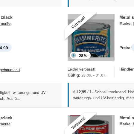
tzlack
Metall
Verpasst!
erite
Marke:
4,99
Preis:
-
28
%
Leider verpasst!
Händler
gebaumarkt
Gültig:
23.06. - 01.07.
€ 12,99 / l -
Schnell trocknend. Hoh
igkeit, witterungs- und UV-
witterungs- und UV-beständig, matt
ch. Ausfü...
tzlack
Metall
Verpasst!
erite
Marke: