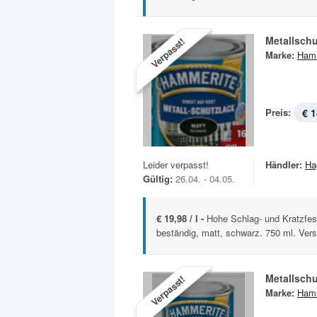
Metallschu
Verpasst!
Marke:
Hamm
Preis:
€ 1
Leider verpasst!
Händler:
Ha
Gültig:
26.04. - 04.05.
€ 19,98 / l -
Hohe Schlag- und Kratzfest
beständig, matt, schwarz. 750 ml. Vers
Metallschu
Verpasst!
Marke:
Hamm