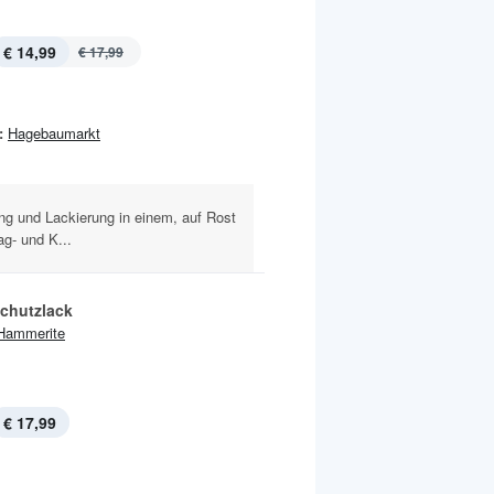
€ 14,99
€ 17,99
:
Hagebaumarkt
ng und Lackierung in einem, auf Rost
g- und K...
schutzlack
Hammerite
€ 17,99