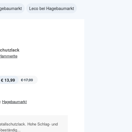
agebaumarkt
Leco bei Hagebaumarkt
schutzlack
Hammerite
€ 13,99
€ 17,99
:
Hagebaumarkt
etallschutzlack. Hohe Schlag- und
-beständig...