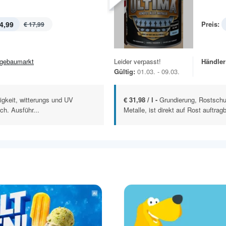
4,99
Preis:
€ 17,99
gebaumarkt
Leider verpasst!
Händler
Gültig:
01.03. - 09.03.
igkeit, witterungs und UV
€ 31,98 / l -
Grundierung, Rostschu
ch. Ausführ...
Metalle, ist direkt auf Rost auftragb