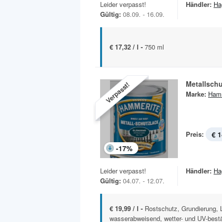
Leider verpasst!
Händler:
Ha
Gültig:
08.09. - 16.09.
€ 17,32 / l -
750 ml
Metallschu
Verpasst!
Marke:
Hamm
Preis:
€ 1
-
17
%
Leider verpasst!
Händler:
Ha
Gültig:
04.07. - 12.07.
€ 19,99 / l -
Rostschutz, Grundierung, L
wasserabweisend, wetter- und UV-bestä