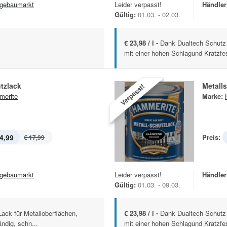
gebaumarkt
Leider verpasst!
Händler
Gültig:
01.03. - 02.03.
€ 23,98 / l -
Dank Dualtech Schutz 
mit einer hohen Schlagund Kratzfest
tzlack
Metall
Verpasst!
erite
Marke:
4,99
Preis:
€ 17,99
gebaumarkt
Leider verpasst!
Händler
Gültig:
01.03. - 09.03.
ack für Metalloberflächen,
€ 23,98 / l -
Dank Dualtech Schutz 
ndig, schn...
mit einer hohen Schlagund Kratzfest