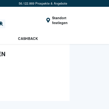
56.122.869 Prospekte & Angebote
Standort
festlegen
CASHBACK
EN