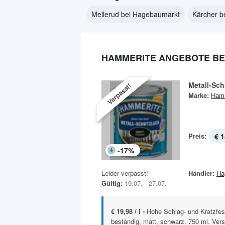
Mellerud bei Hagebaumarkt
Kärcher b
HAMMERITE ANGEBOTE BE
Metall-Sch
Verpasst!
Marke:
Hamm
Preis:
€ 1
-
17
%
Leider verpasst!
Händler:
Ha
Gültig:
19.07. - 27.07.
€ 19,98 / l -
Hohe Schlag- und Kratzfest
beständig, matt, schwarz. 750 ml. Vers