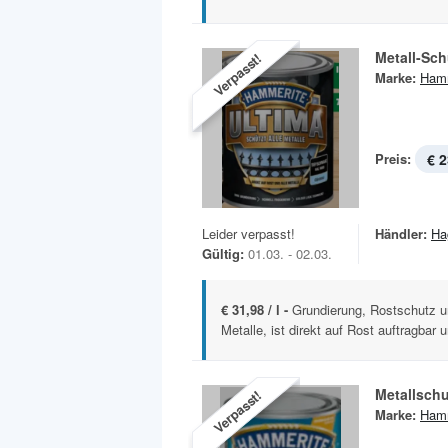
Metall-Sch
Verpasst!
Marke:
Hamm
Preis:
€ 2
Leider verpasst!
Händler:
Ha
Gültig:
01.03. - 02.03.
€ 31,98 / l -
Grundierung, Rostschutz u
Metalle, ist direkt auf Rost auftragbar u
Metallschu
Verpasst!
Marke:
Hamm