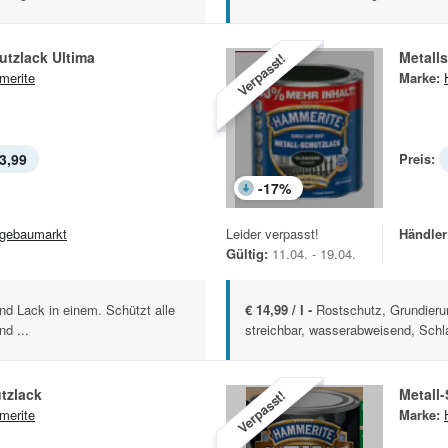
utzlack Ultima
Metall
Verpasst!
erite
Marke:
3,99
Preis:
-
17
%
gebaumarkt
Leider verpasst!
Händler
Gültig:
11.04. - 19.04.
nd Lack in einem. Schützt alle
€ 14,99 / l -
Rostschutz, Grundieru
nd ...
streichbar, wasserabweisend, Schla
tzlack
Metall-
Verpasst!
erite
Marke: