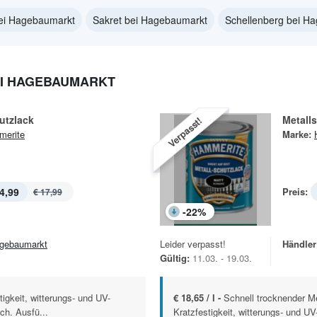
ei Hagebaumarkt
Sakret bei Hagebaumarkt
Schellenberg bei H
I HAGEBAUMARKT
utzlack
Metall
Verpasst!
erite
Marke:
4,99
Preis:
€ 17,99
-
22
%
gebaumarkt
Leider verpasst!
Händler
Gültig:
11.03. - 19.03.
igkeit, witterungs- und UV-
€ 18,65 / l -
Schnell trocknender M
ch. Ausfü...
Kratzfestigkeit, witterungs- und UV