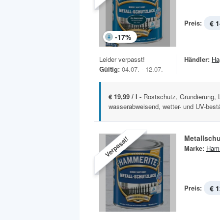
Preis:
€ 1
-
17
%
Leider verpasst!
Händler:
Ha
Gültig:
04.07. - 12.07.
€ 19,99 / l -
Rostschutz, Grundierung, L
wasserabweisend, wetter- und UV-bestä
Metallschu
Verpasst!
Marke:
Hamm
Preis:
€ 1