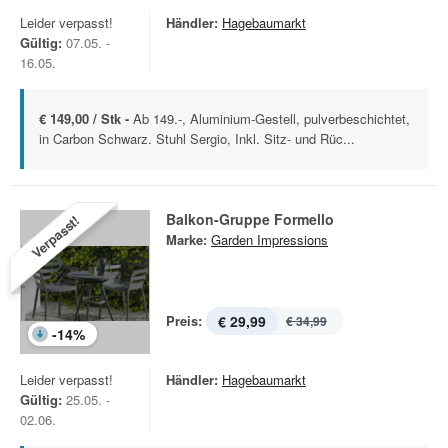
Leider verpasst!
Händler:
Hagebaumarkt
Gültig:
07.05. -
16.05.
€ 149,00 / Stk -
Ab 149.-, Aluminium-Gestell, pulverbeschichtet,
in Carbon Schwarz. Stuhl Sergio, Inkl. Sitz- und Rüc...
Balkon-Gruppe Formello
Verpasst!
Marke:
Garden Impressions
Preis:
€ 29,99
€ 34,99
-
14
%
Leider verpasst!
Händler:
Hagebaumarkt
Gültig:
25.05. -
02.06.