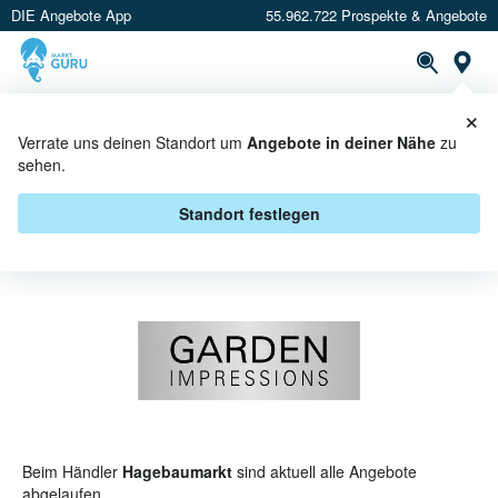
DIE Angebote App
55.962.722 Prospekte & Angebote
St
×
PROSPEKTE
ANGEBOTE
CASHBACK
Verrate uns deinen Standort um
Angebote in deiner Nähe
zu
sehen.
GARDEN IMPRESSIONS BEI
HAGEBAUMARKT - ANGEBOTE &
Standort festlegen
AKTIONEN
Beim Händler
Hagebaumarkt
sind aktuell alle Angebote
abgelaufen.