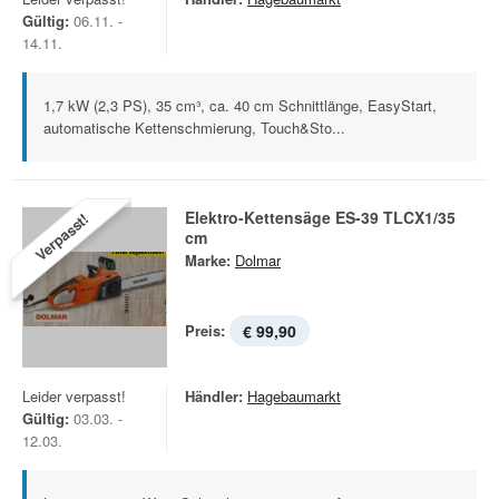
Gültig:
06.11. -
14.11.
1,7 kW (2,3 PS), 35 cm³, ca. 40 cm Schnittlänge, EasyStart,
automatische Kettenschmierung, Touch&Sto...
Elektro-Kettensäge ES-39 TLCX1/35
Verpasst!
cm
Marke:
Dolmar
Preis:
€ 99,90
Leider verpasst!
Händler:
Hagebaumarkt
Gültig:
03.03. -
12.03.