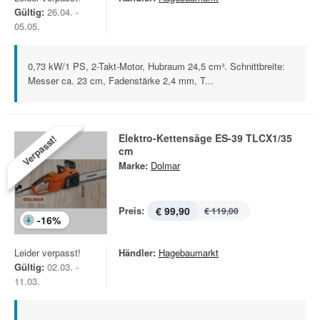
Gültig:
26.04. -
05.05.
0,73 kW/1 PS, 2-Takt-Motor, Hubraum 24,5 cm³. Schnittbreite:
Messer ca. 23 cm, Fadenstärke 2,4 mm, T...
Elektro-Kettensäge ES-39 TLCX1/35
Verpasst!
cm
Marke:
Dolmar
Preis:
€ 99,90
€ 119,00
-
16
%
Leider verpasst!
Händler:
Hagebaumarkt
Gültig:
02.03. -
11.03.