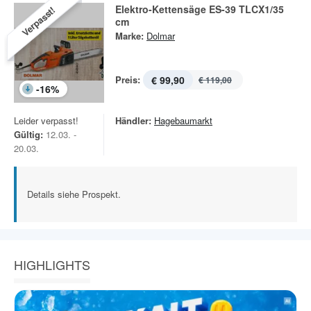
Elektro-Kettensäge ES-39 TLCX1/35
Verpasst!
cm
Marke:
Dolmar
Preis:
€ 99,90
€ 119,00
-
16
%
Leider verpasst!
Händler:
Hagebaumarkt
Gültig:
12.03. -
20.03.
Details siehe Prospekt.
HIGHLIGHTS