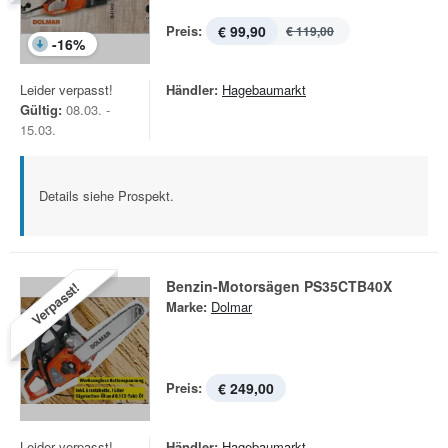
Preis:
€ 99,90
€ 119,00
-
16
%
Leider verpasst!
Händler:
Hagebaumarkt
Gültig:
08.03. -
15.03.
Details siehe Prospekt.
Benzin-Motorsägen PS35CTB40X
Verpasst!
Marke:
Dolmar
Preis:
€ 249,00
Leider verpasst!
Händler:
Hagebaumarkt