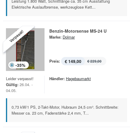
Leistung 1.800 Watt, Schnittlänge ca. 35 cm Ausstattung
Elektrische Auslaufbremse, werkzeuglose Kett...
Benzin-Motorsense MS-24 U
Verpasst!
Marke:
Dolmar
Preis:
€ 149,00
€ 229,00
-
35
%
Leider verpasst!
Händler:
Hagebaumarkt
Gültig:
26.04. -
04.05.
0,73 kW/1 PS, 2-Takt-Motor, Hubraum 24,5 cm³. Schnittbreite:
Messer ca. 23 cm, Fadenstärke 2,4 mm, T...