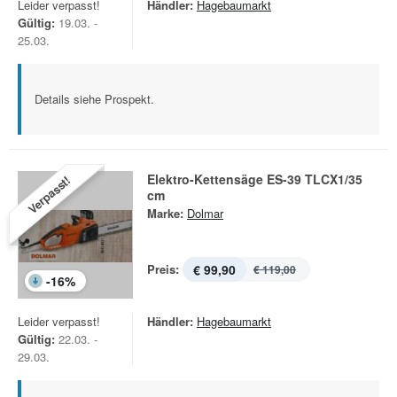
Leider verpasst!
Händler:
Hagebaumarkt
Gültig:
19.03. -
25.03.
Details siehe Prospekt.
Elektro-Kettensäge ES-39 TLCX1/35
Verpasst!
cm
Marke:
Dolmar
Preis:
€ 99,90
€ 119,00
-
16
%
Leider verpasst!
Händler:
Hagebaumarkt
Gültig:
22.03. -
29.03.