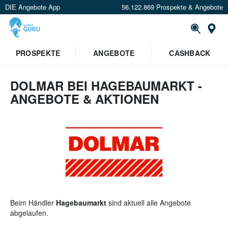
DIE Angebote App
56.122.869 Prospekte & Angebote
St
×
PROSPEKTE
ANGEBOTE
CASHBACK
Verrate uns deinen Standort um
Angebote in deiner Nähe
zu
sehen.
DOLMAR BEI HAGEBAUMARKT -
ANGEBOTE & AKTIONEN
Standort festlegen
Beim Händler
Hagebaumarkt
sind aktuell alle Angebote
abgelaufen.