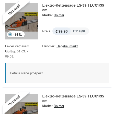
Elektro-Kettensäge ES-39 TLCX1/35
Verpasst!
cm
Marke:
Dolmar
Preis:
€ 99,90
€ 119,00
-
16
%
Leider verpasst!
Händler:
Hagebaumarkt
Gültig:
01.03. -
09.03.
Details siehe prospekt.
Elektro-Kettensäge ES-39 TLCX1/35
Verpasst!
cm
Marke:
Dolmar