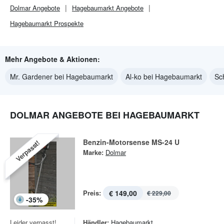
Dolmar
Angebote
Hagebaumarkt
Angebote
Hagebaumarkt
Prospekte
Mehr Angebote & Aktionen:
Mr. Gardener bei Hagebaumarkt
Al-ko bei Hagebaumarkt
Sc
DOLMAR ANGEBOTE BEI HAGEBAUMARKT
Benzin-Motorsense MS-24 U
Verpasst!
Marke:
Dolmar
Preis:
€ 149,00
€ 229,00
-
35
%
Leider verpasst!
Händler:
Hagebaumarkt