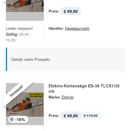
Preis:
€ 99,90
Leider verpasst!
Händler:
Hagebaumarkt
Gültig:
05.03. -
13.03.
Details siehe Prospekt.
Elektro-Kettensäge ES-39 TLCX1/35
Verpasst!
cm
Marke:
Dolmar
Preis:
€ 99,90
€ 119,00
-
16
%