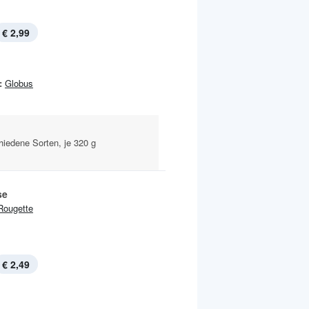
€ 2,99
:
Globus
chiedene Sorten, je 320 g
se
Rougette
€ 2,49