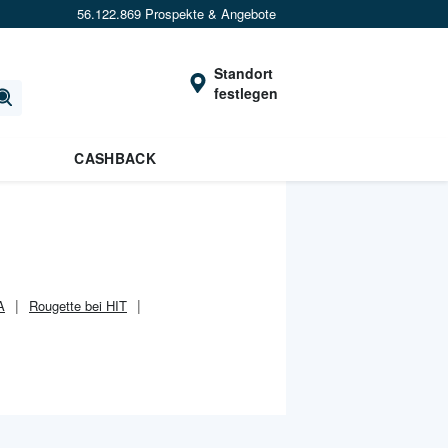
56.122.869 Prospekte & Angebote
Standort
festlegen
CASHBACK
A
Rougette bei HIT