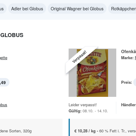
us
Adler bei Globus
Original Wagner bei Globus
Rotkäppchen
 GLOBUS
Ofenkä
Verpasst!
ette
Marke:
,49
Preis:
obus
Leider verpasst!
Händler
Gültig:
08.10. - 14.10.
edene Sorten, 320g
€ 10,28 / kg -
60 % Fett i. Tr., ver