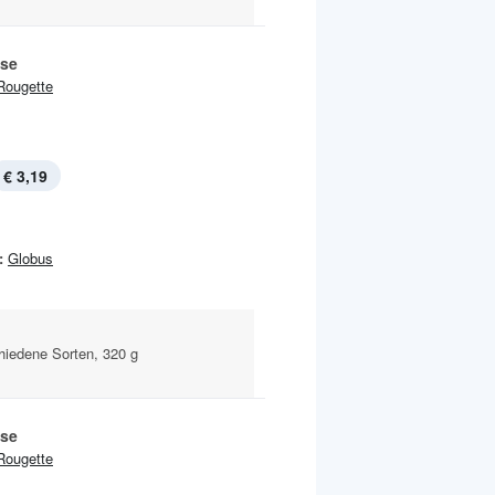
se
Rougette
€ 3,19
:
Globus
chiedene Sorten, 320 g
se
Rougette