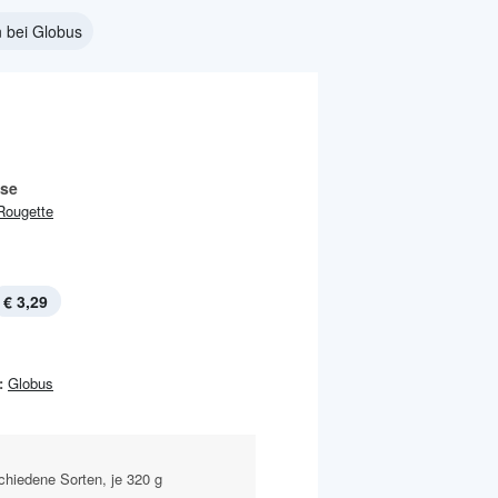
 bei Globus
se
Rougette
€ 3,29
:
Globus
schiedene Sorten, je 320 g