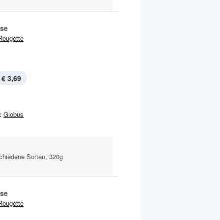
se
Rougette
€ 3,69
:
Globus
rschiedene Sorten, 320g
se
Rougette