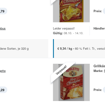
,79
Preis:
obus
Leider verpasst!
Händler
Gültig:
08.10. - 14.10.
edene Sorten, je 320 g
€ 9,34 / kg -
60 % Fett i. Tr., vers
Grillkä
Verpasst!
ette
Marke:
,29
Preis: