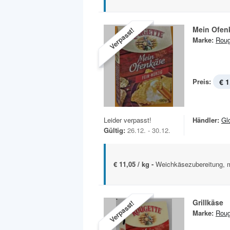
Mein Ofen
Verpasst!
Marke:
Roug
Preis:
€ 1
Leider verpasst!
Händler:
Gl
Gültig:
26.12. - 30.12.
€ 11,05 / kg -
Weichkäsezubereitung, mi
Grillkäse
Verpasst!
Marke:
Roug