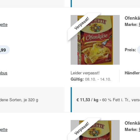
Ofenkä
Verpasst!
ette
Marke:
,99
Preis:
obus
Leider verpasst!
Händler
Gültig:
08.10. - 14.10.
edene Sorten, je 320 g
€ 11,53 / kg -
60 % Fett i. Tr., ve
Ofenkä
Verpasst!
ette
Marke: