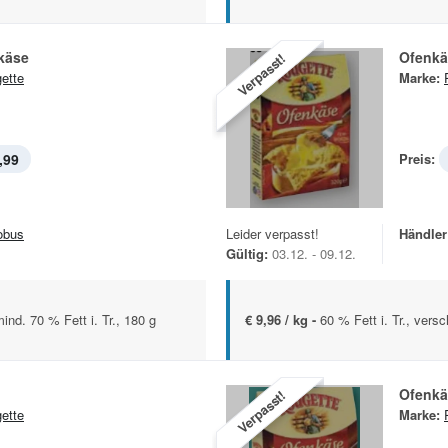
käse
Ofenkä
Verpasst!
ette
Marke:
,99
Preis:
obus
Leider verpasst!
Händler
Gültig:
03.12. - 09.12.
nd. 70 % Fett i. Tr., 180 g
€ 9,96 / kg -
60 % Fett i. Tr., vers
Ofenkä
Verpasst!
ette
Marke: