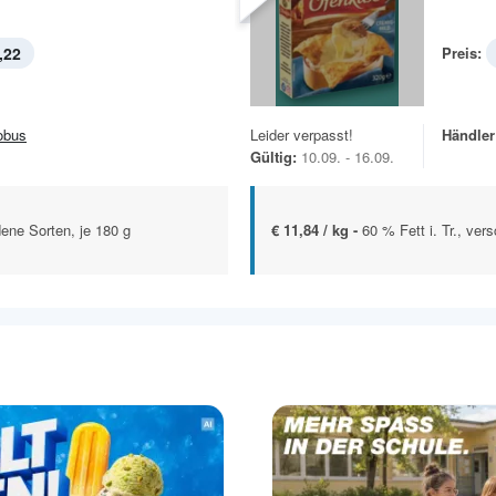
,22
Preis:
obus
Leider verpasst!
Händler
Gültig:
10.09. - 16.09.
ene Sorten, je 180 g
€ 11,84 / kg -
60 % Fett i. Tr., ver