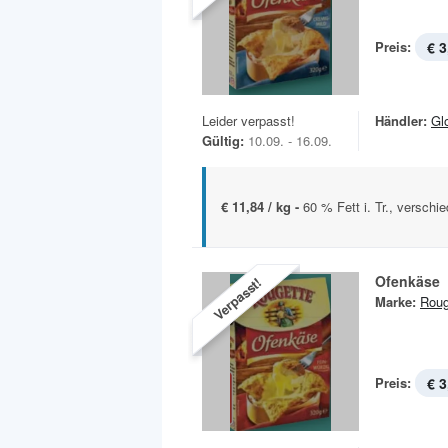
Preis:
€ 3
Leider verpasst!
Händler:
Gl
Gültig:
10.09. - 16.09.
€ 11,84 / kg -
60 % Fett i. Tr., verschi
Ofenkäse
Verpasst!
Marke:
Roug
Preis:
€ 3