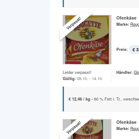
Ofenkäse
Verpasst!
Marke:
Roug
Preis:
€ 3
Leider verpasst!
Händler:
Gl
Gültig:
08.10. - 14.10.
€ 12,46 / kg -
60 % Fett i. Tr., verschi
Ofenkäse
Verpasst!
Marke:
Roug