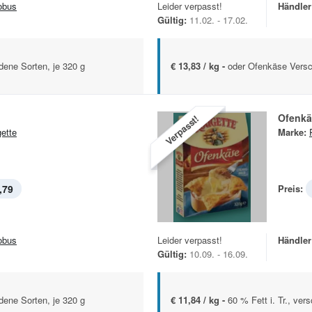
obus
Leider verpasst!
Händler
Gültig:
11.02. - 17.02.
edene Sorten, je 320 g
€ 13,83 / kg -
oder Ofenkäse Versc
Ofenkä
Verpasst!
ette
Marke:
,79
Preis:
obus
Leider verpasst!
Händler
Gültig:
10.09. - 16.09.
edene Sorten, je 320 g
€ 11,84 / kg -
60 % Fett i. Tr., ver