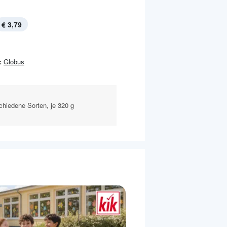
€ 3,79
:
Globus
schiedene Sorten, je 320 g