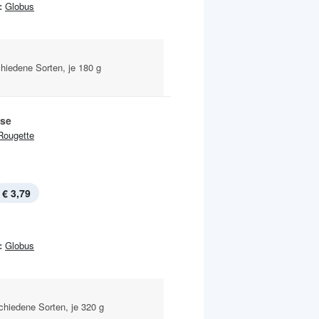
:
Globus
hiedene Sorten, je 180 g
se
Rougette
€ 3,79
:
Globus
schiedene Sorten, je 320 g