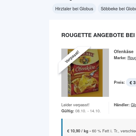
Hirztaler bei Globus
Söbbeke bei Glob
ROUGETTE ANGEBOTE BEI
Ofenkäse
Verpasst!
Marke:
Roug
Preis:
€ 3
Leider verpasst!
Händler:
Gl
Gültig:
08.10. - 14.10.
€ 10,90 / kg -
60 % Fett i. Tr., verschi