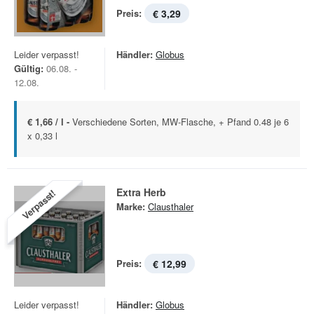
Preis:
€ 3,29
Leider verpasst!
Händler:
Globus
Gültig:
06.08. -
12.08.
€ 1,66 / l -
Verschiedene Sorten, MW-Flasche, + Pfand 0.48 je 6
x 0,33 l
Extra Herb
Verpasst!
Marke:
Clausthaler
Preis:
€ 12,99
Leider verpasst!
Händler:
Globus