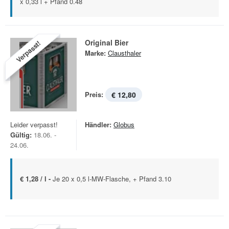
x 0,33 l + Pfand 0.48
Original Bier
Verpasst!
Marke:
Clausthaler
Preis:
€ 12,80
Leider verpasst!
Händler:
Globus
Gültig:
18.06. -
24.06.
€ 1,28 / l -
Je 20 x 0,5 l-MW-Flasche, + Pfand 3.10