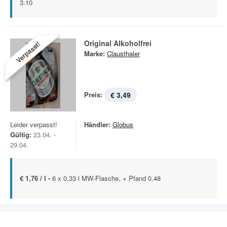
3.10
Original Alkoholfrei
Verpasst!
Marke:
Clausthaler
Preis:
€ 3,49
Leider verpasst!
Händler:
Globus
Gültig:
23.04. -
29.04.
€ 1,76 / l -
6 x 0,33 l MW-Flasche, + Pfand 0.48