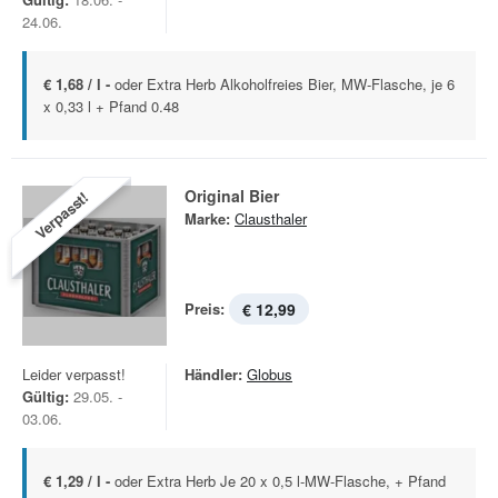
24.06.
€ 1,68 / l -
oder Extra Herb Alkoholfreies Bier, MW-Flasche, je 6
x 0,33 l + Pfand 0.48
Original Bier
Verpasst!
Marke:
Clausthaler
Preis:
€ 12,99
Leider verpasst!
Händler:
Globus
Gültig:
29.05. -
03.06.
€ 1,29 / l -
oder Extra Herb Je 20 x 0,5 l-MW-Flasche, + Pfand