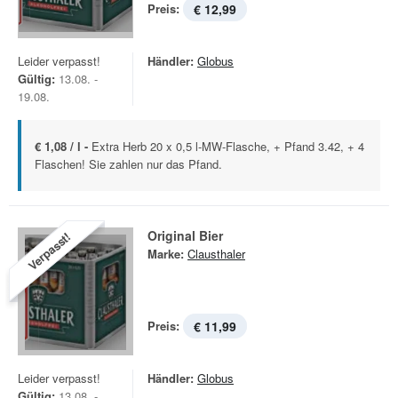
Preis:
€ 12,99
Leider verpasst!
Händler:
Globus
Gültig:
13.08. -
19.08.
€ 1,08 / l -
Extra Herb 20 x 0,5 l-MW-Flasche, + Pfand 3.42, + 4
Flaschen! Sie zahlen nur das Pfand.
Original Bier
Verpasst!
Marke:
Clausthaler
Preis:
€ 11,99
Leider verpasst!
Händler:
Globus
Gültig:
13.08. -