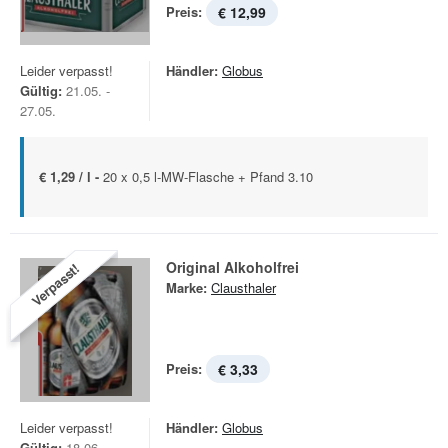
Preis:
€ 12,99
Leider verpasst!
Händler:
Globus
Gültig:
21.05. -
27.05.
€ 1,29 / l -
20 x 0,5 l-MW-Flasche + Pfand 3.10
Original Alkoholfrei
Verpasst!
Marke:
Clausthaler
Preis:
€ 3,33
Leider verpasst!
Händler:
Globus
Gültig:
18.06. -