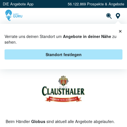
DIE Angebote App
56.122.869 Prospekte & Angebote
St
×
PROSPEKTE
ANGEBOTE
CASHBACK
Verrate uns deinen Standort um
Angebote in deiner Nähe
zu
sehen.
CLAUSTHALER BEI GLOBUS -
ANGEBOTE & AKTIONEN
Standort festlegen
Beim Händler
Globus
sind aktuell alle Angebote abgelaufen.