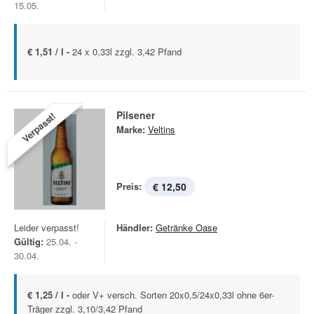
15.05.
€ 1,51 / l -
24 x 0,33l zzgl. 3,42 Pfand
Pilsener
Verpasst!
Marke:
Veltins
Preis:
€ 12,50
Leider verpasst!
Händler:
Getränke Oase
Gültig:
25.04. -
30.04.
€ 1,25 / l -
oder V+ versch. Sorten 20x0,5/24x0,33l ohne 6er-
Träger zzgl. 3,10/3,42 Pfand