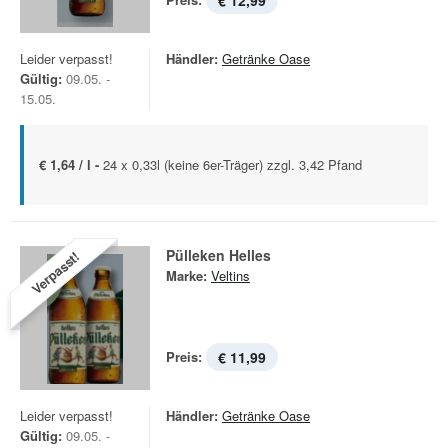
€ 12,99
Leider verpasst!
Händler:
Getränke Oase
Gültig:
09.05. -
15.05.
€ 1,64 / l -
24 x 0,33l (keine 6er-Träger) zzgl. 3,42 Pfand
Pülleken Helles
Verpasst!
Marke:
Veltins
Preis:
€ 11,99
Leider verpasst!
Händler:
Getränke Oase
Gültig:
09.05. -