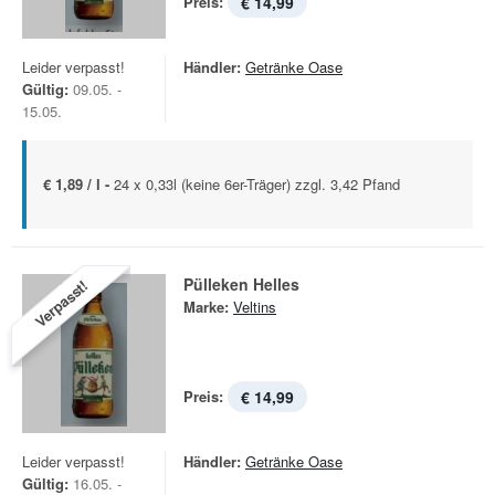
Preis:
€ 14,99
Leider verpasst!
Händler:
Getränke Oase
Gültig:
09.05. -
15.05.
€ 1,89 / l -
24 x 0,33l (keine 6er-Träger) zzgl. 3,42 Pfand
Pülleken Helles
Verpasst!
Marke:
Veltins
Preis:
€ 14,99
Leider verpasst!
Händler:
Getränke Oase
Gültig:
16.05. -