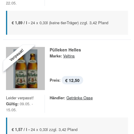
22.05.
€ 1,89 / l -
24 x 0,33l (keine 6er-Träger) zzgl. 3,42 Pfand
Pülleken Helles
Verpasst!
Marke:
Veltins
Preis:
€ 12,50
Leider verpasst!
Händler:
Getränke Oase
Gültig:
09.05. -
15.05.
€ 1,57 / l -
24 x 0,33l zzgl. 3,42 Pfand