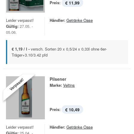
Preis:
€ 11,99
Leider verpasst!
Händler:
Getränke Oase
Gültig:
27.05. -
05.06.
€ 1,19 / l -
versch. Sorten 20 x 0,5/24 x 0,33l ohne 6er-
Träger+3.10/3.42 pfd
Pilsener
Verpasst!
Marke:
Veltins
Preis:
€ 10,49
Leider verpasst!
Händler:
Getränke Oase
Gültig:
25.04. -