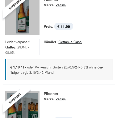
Verpasst!
Marke:
Veltins
Preis:
€ 11,99
Leider verpasst!
Händler:
Getränke Oase
Gültig:
29.04. -
08.05.
€ 1,19 / l -
oder V+ versch. Sorten 20x0,5/24x0,33l ohne 6er-
Träger zzgl. 3,10/3,42 Pfand
Pilsener
Verpasst!
Marke:
Veltins