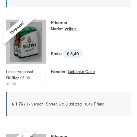
Pilsener
Verpasst!
Marke:
Veltins
Preis:
€ 3,49
Leider verpasst!
Händler:
Getränke Oase
Gültig:
06.06. -
12.06.
€ 1,76 / l -
versch. Sorten 6 x 0,33l zzgl. 0,48 Pfand
Pilsener