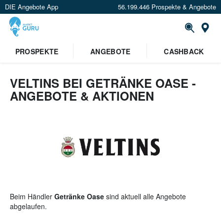
DIE Angebote App
56.199.446 Prospekte & Angebote
St
×
PROSPEKTE
ANGEBOTE
CASHBACK
Verrate uns deinen Standort um
Angebote in deiner Nähe
zu
sehen.
VELTINS BEI GETRÄNKE OASE -
ANGEBOTE & AKTIONEN
Standort festlegen
Beim Händler
Getränke Oase
sind aktuell alle Angebote
abgelaufen.