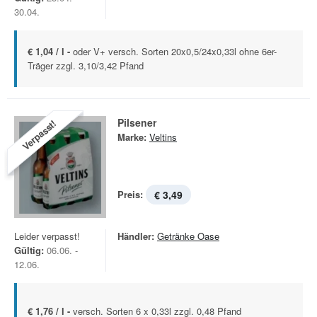
30.04.
€ 1,04 / l -
oder V+ versch. Sorten 20x0,5/24x0,33l ohne 6er-
Träger zzgl. 3,10/3,42 Pfand
Pilsener
Verpasst!
Marke:
Veltins
Preis:
€ 3,49
Leider verpasst!
Händler:
Getränke Oase
Gültig:
06.06. -
12.06.
€ 1,76 / l -
versch. Sorten 6 x 0,33l zzgl. 0,48 Pfand