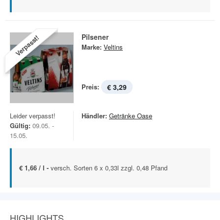
Pilsener
Verpasst!
Marke:
Veltins
Preis:
€ 3,29
Leider verpasst!
Händler:
Getränke Oase
Gültig:
09.05. -
15.05.
€ 1,66 / l -
versch. Sorten 6 x 0,33l zzgl. 0,48 Pfand
HIGHLIGHTS