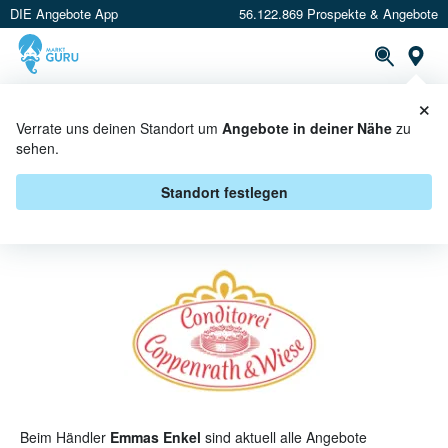
DIE Angebote App
56.122.869 Prospekte & Angebote
St
×
PROSPEKTE
ANGEBOTE
CASHBACK
Verrate uns deinen Standort um
Angebote in deiner Nähe
zu
sehen.
COPPENRATH & WIESE BEI
EMMAS ENKEL - ANGEBOTE &
Standort festlegen
AKTIONEN
Beim Händler
Emmas Enkel
sind aktuell alle Angebote