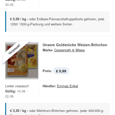
30.05.
€ 5,59 / kg -
oder Erdbeer-PannacottaKuppeltorte gefroren, jede
1250/ 1500-g-Packung und weitere Sorten
Unsere Goldstücke Weizen-Brötchen
Verpasst!
Marke:
Coppenrath & Wiese
Preis:
€ 0,99
Leider verpasst!
Händler:
Emmas Enkel
Gültig:
16.08. -
22.08.
€ 3,30 / kg -
oder Mehrkorn-Brötchen gefroren, jeder 300/450-g-