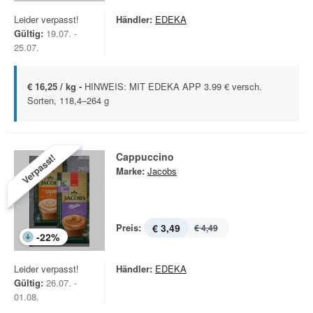
Leider verpasst!
Händler:
EDEKA
Gültig:
19.07. -
25.07.
€ 16,25 / kg -
HINWEIS: MIT EDEKA APP 3.99 € versch.
Sorten, 118,4–264 g
Cappuccino
Verpasst!
Marke:
Jacobs
Preis:
€ 3,49
€ 4,49
-
22
%
Leider verpasst!
Händler:
EDEKA
Gültig:
26.07. -
01.08.