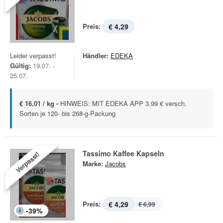
Preis:
€ 4,29
Leider verpasst!
Händler:
EDEKA
Gültig:
19.07. -
25.07.
€ 16,01 / kg -
HINWEIS: MIT EDEKA APP 3.99 € versch.
Sorten je 120- bis 268-g-Packung
Tassimo Kaffee Kapseln
Verpasst!
Marke:
Jacobs
Preis:
€ 4,29
€ 6,99
-
39
%