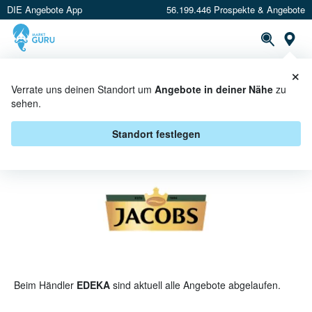
DIE Angebote App
56.199.446 Prospekte & Angebote
St
×
PROSPEKTE
ANGEBOTE
CASHBACK
Verrate uns deinen Standort um
Angebote in deiner Nähe
zu
sehen.
JACOBS BEI EDEKA - ANGEBOTE
& AKTIONEN
Standort festlegen
Beim Händler
EDEKA
sind aktuell alle Angebote abgelaufen.