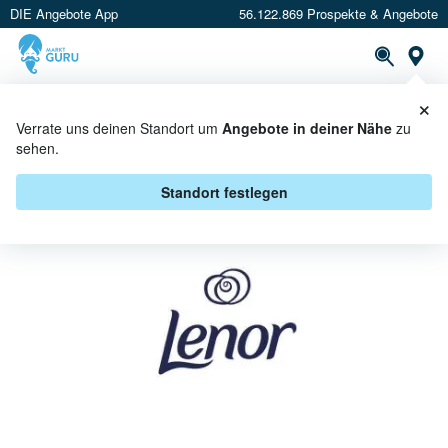
DIE Angebote App
56.122.869 Prospekte & Angebote
St
×
PROSPEKTE
ANGEBOTE
CASHBACK
Verrate uns deinen Standort um
Angebote in deiner Nähe
zu
sehen.
LENOR BEI EDEKA NEUKAUF -
ANGEBOTE & AKTIONEN
Standort festlegen