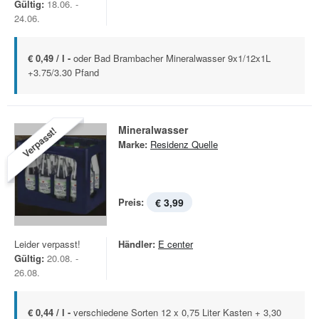
Gültig:
18.06. -
24.06.
€ 0,49 / l -
oder Bad Brambacher Mineralwasser 9x1/12x1L
+3.75/3.30 Pfand
Mineralwasser
Verpasst!
Marke:
Residenz Quelle
Preis:
€ 3,99
Leider verpasst!
Händler:
E center
Gültig:
20.08. -
26.08.
€ 0,44 / l -
verschiedene Sorten 12 x 0,75 Liter Kasten + 3,30