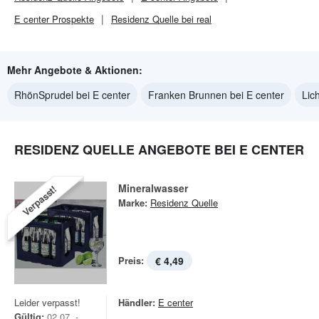
E center
Prospekte
Residenz Quelle bei real
Mehr Angebote & Aktionen:
RhönSprudel bei E center
Franken Brunnen bei E center
Lic
RESIDENZ QUELLE ANGEBOTE BEI E CENTER
Mineralwasser
Verpasst!
Marke:
Residenz Quelle
Preis:
€ 4,49
Leider verpasst!
Händler:
E center
Gültig:
02.07. -