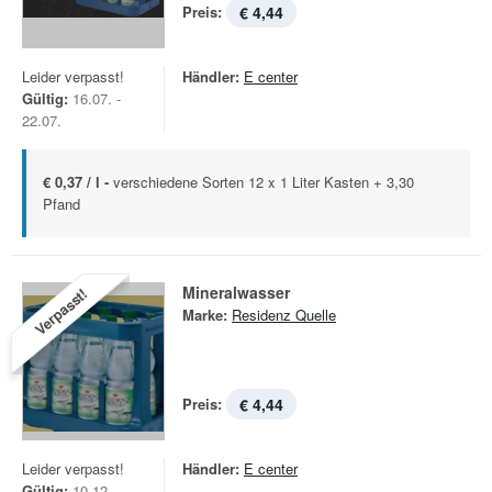
Preis:
€ 4,44
Leider verpasst!
Händler:
E center
Gültig:
16.07. -
22.07.
€ 0,37 / l -
verschiedene Sorten 12 x 1 Liter Kasten + 3,30
Pfand
Mineralwasser
Verpasst!
Marke:
Residenz Quelle
Preis:
€ 4,44
Leider verpasst!
Händler:
E center
Gültig:
10.12. -