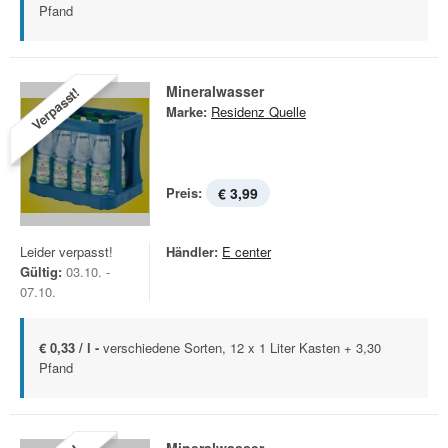
Pfand
Mineralwasser
Verpasst!
Marke:
Residenz Quelle
Preis:
€ 3,99
Leider verpasst!
Händler:
E center
Gültig:
03.10. -
07.10.
€ 0,33 / l -
verschiedene Sorten, 12 x 1 Liter Kasten + 3,30
Pfand