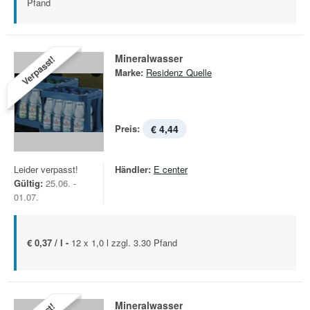
Pfand
Mineralwasser
Verpasst!
Marke:
Residenz Quelle
Preis:
€ 4,44
Leider verpasst!
Händler:
E center
Gültig:
25.06. -
01.07.
€ 0,37 / l -
12 x 1,0 l zzgl. 3.30 Pfand
Mineralwasser