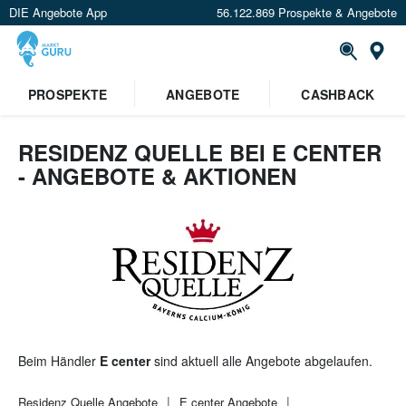
DIE Angebote App
56.122.869 Prospekte & Angebote
St
×
PROSPEKTE
ANGEBOTE
CASHBACK
Verrate uns deinen Standort um
Angebote in deiner Nähe
zu
sehen.
RESIDENZ QUELLE BEI E CENTER
- ANGEBOTE & AKTIONEN
Standort festlegen
Beim Händler
E center
sind aktuell alle Angebote abgelaufen.
Residenz Quelle
Angebote
E center
Angebote