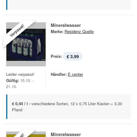
Mineralwasser
Verpasst!
Marke:
Residenz Quelle
Preis:
€ 3,99
Leider verpasst!
Händler:
E center
Gültig:
15.10. -
21.10.
€ 0,44 / l -
verschiedene Sorten, 12 x 0,75 Liter Kasten + 3,30
Pfand
Mineralwasser