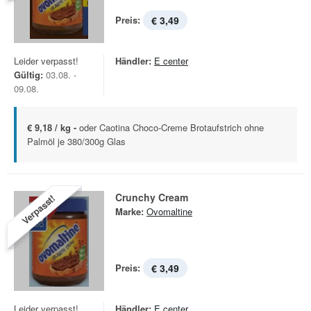
Preis:
€ 3,49
Leider verpasst!
Händler:
E center
Gültig:
03.08. -
09.08.
€ 9,18 / kg -
oder Caotina Choco-Creme Brotaufstrich ohne
Palmöl je 380/300g Glas
Crunchy Cream
Verpasst!
Marke:
Ovomaltine
Preis:
€ 3,49
Leider verpasst!
Händler:
E center