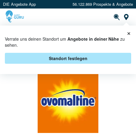
DIE Angebote App
56.122.869 Prospekte & Angebote
St
×
PROSPEKTE
ANGEBOTE
CASHBACK
Verrate uns deinen Standort um
Angebote in deiner Nähe
zu
sehen.
OVOMALTINE BEI E CENTER -
ANGEBOTE & AKTIONEN
Standort festlegen