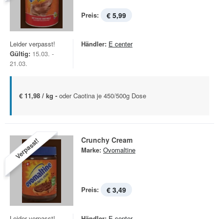
Preis:
€ 5,99
Leider verpasst!
Händler:
E center
Gültig:
15.03. -
21.03.
€ 11,98 / kg -
oder Caotina je 450/500g Dose
Crunchy Cream
Verpasst!
Marke:
Ovomaltine
Preis:
€ 3,49
Leider verpasst!
Händler:
E center