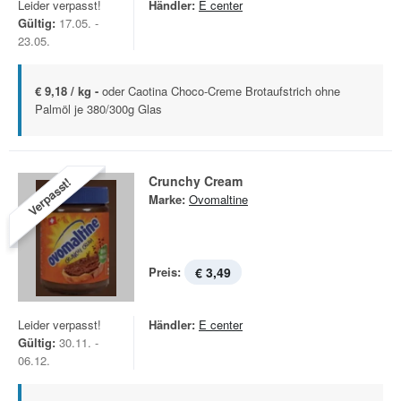
Leider verpasst!
Händler:
E center
Gültig:
17.05. -
23.05.
€ 9,18 / kg -
oder Caotina Choco-Creme Brotaufstrich ohne
Palmöl je 380/300g Glas
Crunchy Cream
Verpasst!
Marke:
Ovomaltine
Preis:
€ 3,49
Leider verpasst!
Händler:
E center
Gültig:
30.11. -
06.12.