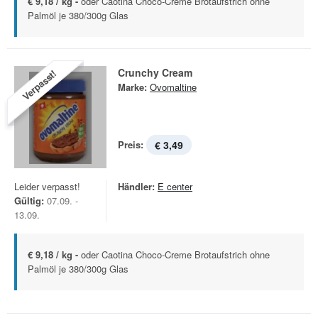
€ 9,18 / kg -
oder Caotina Choco-Creme Brotaufstrich ohne
Palmöl je 380/300g Glas
Crunchy Cream
Verpasst!
Marke:
Ovomaltine
Preis:
€ 3,49
Leider verpasst!
Händler:
E center
Gültig:
07.09. -
13.09.
€ 9,18 / kg -
oder Caotina Choco-Creme Brotaufstrich ohne
Palmöl je 380/300g Glas