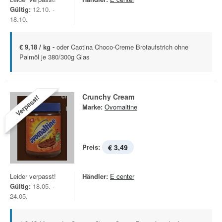
Gültig:
12.10. -
18.10.
€ 9,18 / kg -
oder Caotina Choco-Creme Brotaufstrich ohne
Palmöl je 380/300g Glas
Crunchy Cream
Verpasst!
Marke:
Ovomaltine
Preis:
€ 3,49
Leider verpasst!
Händler:
E center
Gültig:
18.05. -
24.05.