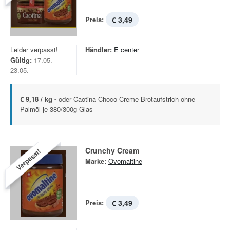
Preis:
€ 3,49
Leider verpasst!
Händler:
E center
Gültig:
17.05. -
23.05.
€ 9,18 / kg -
oder Caotina Choco-Creme Brotaufstrich ohne
Palmöl je 380/300g Glas
Crunchy Cream
Verpasst!
Marke:
Ovomaltine
Preis:
€ 3,49